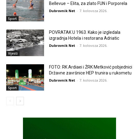
Bellevue – Elita, za zlato FUN i Porporela
Dubrovnik Net
-
7. kolovoza 2026.
Sport
POVRATAK U 1963. Kako je izgledala
izgradnja Hotela i restorana Adriatic
Dubrovnik Net
-
7. kolovoza 2026.
Vijesti
FOTO: RK Ardiaei i ŽRK Metković pobjednici
Državne završnice HEP trunira u rukometu
Dubrovnik Net
-
7. kolovoza 2026.
Sport