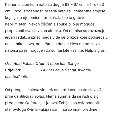
Kamen s ulomkom natpisa dug je 63 – 67 cm, a širok 23
cm. Zbog istrošenosti brazda natpisa i cementne smjese
koja ga je djelomično prekrivala bio je gotovo
neprimjetan. Nakon čišćenja žbuke bilo je moguće
prepoznati sva slova na ulomku. Od natpisa se razaznaje
jedan redak, a iznad njega vide se brazde koje podsjećaju
na ostatke slova, no nešto su dublje klesane od slova
natpisa pa je moguće i da su nastale kasnije. Natpis glasi:
Q(uintus) Fabius Q(uinti) l(ibertus) Sanga
Prijevod: —————/
Kvint Fabije Sanga, Kvintov
oslobođenik
.
Od prvoga se slova vidi tek ostatak kose haste slova
Q
prije gentilicija
Fabius
. Nema sumnje da se radi o sigli
predimena
Quintus
jer je ovaj Fabije kao oslobođenik
stanovitoga Kvinta Fabija i sam morao imati predime