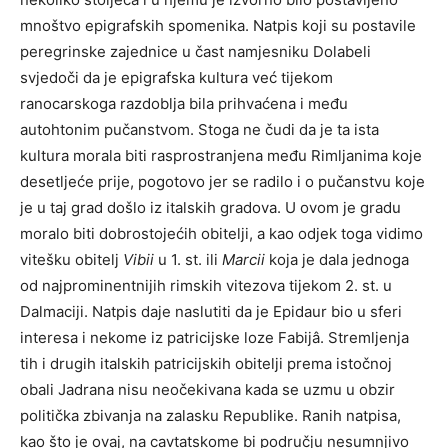
mnoštvo epigrafskih spomenika. Natpis koji su postavile
peregrinske zajednice u čast namjesniku Dolabeli
svjedoči da je epigrafska kultura već tijekom
ranocarskoga razdoblja bila prihvaćena i među
autohtonim pučanstvom. Stoga ne čudi da je ta ista
kultura morala biti rasprostranjena među Rimljanima koje
desetljeće prije, pogotovo jer se radilo i o pučanstvu koje
je u taj grad došlo iz italskih gradova. U ovom je gradu
moralo biti dobrostojećih obitelji, a kao odjek toga vidimo
vitešku obitelj
Vibii
u 1. st. ili
Marcii
koja je dala jednoga
od najprominentnijih rimskih vitezova tijekom 2. st. u
Dalmaciji. Natpis daje naslutiti da je Epidaur bio u sferi
interesa i nekome iz patricijske loze Fabijâ. Stremljenja
tih i drugih italskih patricijskih obitelji prema istočnoj
obali Jadrana nisu neočekivana kada se uzmu u obzir
politička zbivanja na zalasku Republike. Ranih natpisa,
kao što je ovaj, na cavtatskome bi području nesumnjivo