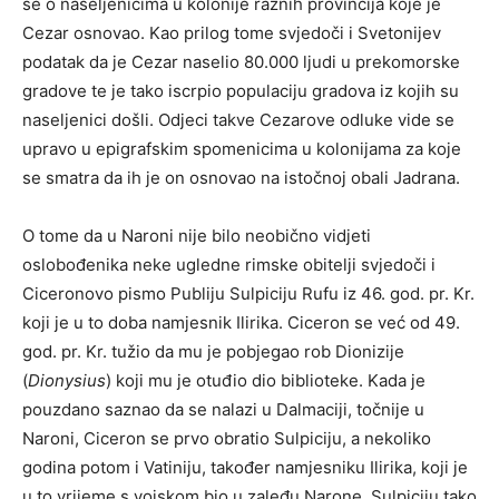
se o naseljenicima u kolonije raznih provincija koje je
Cezar osnovao. Kao prilog tome svjedoči i Svetonijev
podatak da je Cezar naselio 80.000 ljudi u prekomorske
gradove te je tako iscrpio populaciju gradova iz kojih su
naseljenici došli. Odjeci takve Cezarove odluke vide se
upravo u epigrafskim spomenicima u kolonijama za koje
se smatra da ih je on osnovao na istočnoj obali Jadrana.
O tome da u Naroni nije bilo neobično vidjeti
oslobođenika neke ugledne rimske obitelji svjedoči i
Ciceronovo pismo Publiju Sulpiciju Rufu iz 46. god. pr. Kr.
koji je u to doba namjesnik Ilirika. Ciceron se već od 49.
god. pr. Kr. tužio da mu je pobjegao rob Dionizije
(
Dionysius
) koji mu je otuđio dio biblioteke. Kada je
pouzdano saznao da se nalazi u Dalmaciji, točnije u
Naroni, Ciceron se prvo obratio Sulpiciju, a nekoliko
godina potom i Vatiniju, također namjesniku Ilirika, koji je
u to vrijeme s vojskom bio u zaleđu Narone. Sulpiciju tako