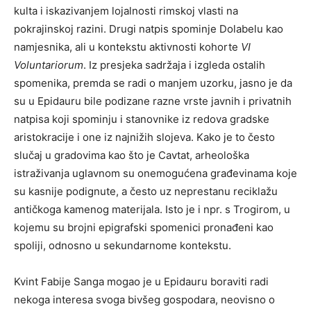
kulta i iskazivanjem lojalnosti rimskoj vlasti na
pokrajinskoj razini. Drugi natpis spominje Dolabelu kao
namjesnika, ali u kontekstu aktivnosti kohorte
VI
Voluntariorum
. Iz presjeka sadržaja i izgleda ostalih
spomenika, premda se radi o manjem uzorku, jasno je da
su u Epidauru bile podizane razne vrste javnih i privatnih
natpisa koji spominju i stanovnike iz redova gradske
aristokracije i one iz najnižih slojeva. Kako je to često
slučaj u gradovima kao što je Cavtat, arheološka
istraživanja uglavnom su onemogućena građevinama koje
su kasnije podignute, a često uz neprestanu reciklažu
antičkoga kamenog materijala. Isto je i npr. s Trogirom, u
kojemu su brojni epigrafski spomenici pronađeni kao
spoliji, odnosno u sekundarnome kontekstu.
Kvint Fabije Sanga mogao je u Epidauru boraviti radi
nekoga interesa svoga bivšeg gospodara, neovisno o