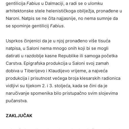
gentilicija
Fabius
u Dalmaciji, a radi se o ulomku
arhitektonske stele helenističkoga obilježja, pronađene u
Naroni. Natpis se ne čita najjasnije, no nema sumnje da
se spominje gentilicij
Fabius
.
Usprkos činjenici da je u njoj pronađeno više tisuća
natpisa, u Saloni nema mnogo onih koji bi se mogli
datirati u razdoblje kasne Republike ili samoga početka
Carstva. Epigrafska produkcija u Saloni svoj zamah
dobiva u Tiberijevo i Klaudijevo vrijeme, a najveća
produkcija i prisutnost većega broja klesarskih radionica
vidljivi su tijekom 2. i 3. stoljeća, kada se čini da je
naručivanje spomenika bilo pristupačno svim slojevima
pučanstva.
ZAKLJUČAK