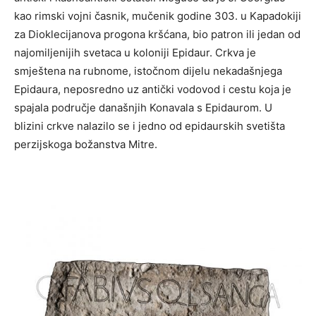
kao rimski vojni časnik, mučenik godine 303. u Kapadokiji
za Dioklecijanova progona kršćana, bio patron ili jedan od
najomiljenijih svetaca u koloniji Epidaur. Crkva je
smještena na rubnome, istočnom dijelu nekadašnjega
Epidaura, neposredno uz antički vodovod i cestu koja je
spajala područje današnjih Konavala s Epidaurom. U
blizini crkve nalazilo se i jedno od epidaurskih svetišta
perzijskoga božanstva Mitre.