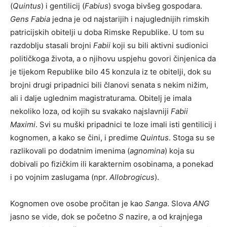
(
Quintus
) i gentilicij (
Fabius
) svoga bivšeg gospodara.
Gens Fabia
jedna je od najstarijih i najuglednijih rimskih
patricijskih obitelji u doba Rimske Republike. U tom su
razdoblju stasali brojni
Fabii
koji su bili aktivni sudionici
političkoga života, a o njihovu uspjehu govori činjenica da
je tijekom Republike bilo 45 konzula iz te obitelji, dok su
brojni drugi pripadnici bili članovi senata s nekim nižim,
ali i dalje uglednim magistraturama. Obitelj je imala
nekoliko loza, od kojih su svakako najslavniji
Fabii
Maximi
. Svi su muški pripadnici te loze imali isti gentilicij i
kognomen, a kako se čini, i predime
Quintus
. Stoga su se
razlikovali po dodatnim imenima (
agnomina
) koja su
dobivali po fizičkim ili karakternim osobinama, a ponekad
i po vojnim zaslugama (npr.
Allobrogicus
).
Kognomen ove osobe pročitan je kao
Sanga
. Slova
ANG
jasno se vide, dok se početno
S
nazire, a od krajnjega