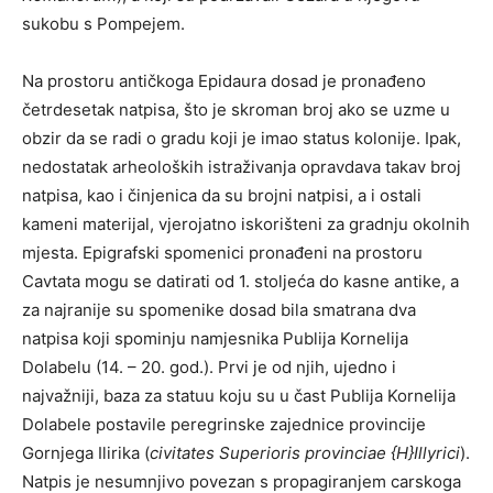
sukobu s Pompejem.
Na prostoru antičkoga Epidaura dosad je pronađeno
četrdesetak natpisa, što je skroman broj ako se uzme u
obzir da se radi o gradu koji je imao status kolonije. Ipak,
nedostatak arheoloških istraživanja opravdava takav broj
natpisa, kao i činjenica da su brojni natpisi, a i ostali
kameni materijal, vjerojatno iskorišteni za gradnju okolnih
mjesta. Epigrafski spomenici pronađeni na prostoru
Cavtata mogu se datirati od 1. stoljeća do kasne antike, a
za najranije su spomenike dosad bila smatrana dva
natpisa koji spominju namjesnika Publija Kornelija
Dolabelu (14. – 20. god.). Prvi je od njih, ujedno i
najvažniji, baza za statuu koju su u čast Publija Kornelija
Dolabele postavile peregrinske zajednice provincije
Gornjega Ilirika (
civitates Superioris provinciae {H}Illyrici
).
Natpis je nesumnjivo povezan s propagiranjem carskoga