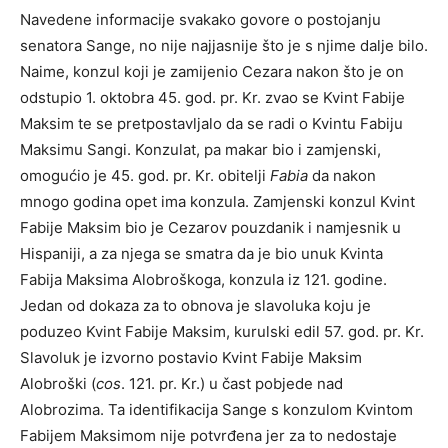
Navedene informacije svakako govore o postojanju
senatora Sange, no nije najjasnije što je s njime dalje bilo.
Naime, konzul koji je zamijenio Cezara nakon što je on
odstupio 1. oktobra 45. god. pr. Kr. zvao se Kvint Fabije
Maksim te se pretpostavljalo da se radi o Kvintu Fabiju
Maksimu Sangi. Konzulat, pa makar bio i zamjenski,
omogućio je 45. god. pr. Kr. obitelji
Fabia
da nakon
mnogo godina opet ima konzula. Zamjenski konzul Kvint
Fabije Maksim bio je Cezarov pouzdanik i namjesnik u
Hispaniji, a za njega se smatra da je bio unuk Kvinta
Fabija Maksima Alobroškoga, konzula iz 121. godine.
Jedan od dokaza za to obnova je slavoluka koju je
poduzeo Kvint Fabije Maksim, kurulski edil 57. god. pr. Kr.
Slavoluk je izvorno postavio Kvint Fabije Maksim
Alobroški (
cos
. 121. pr. Kr.) u čast pobjede nad
Alobrozima. Ta identifikacija Sange s konzulom Kvintom
Fabijem Maksimom nije potvrđena jer za to nedostaje