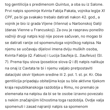
tog gentilicija s predimenom
Quintus
, a oba su iz Salone.
Prvi natpis spominje Kvinta Fabija Pakata, vojnika legije
XI
CPF
, pa bi ga svakako trebalo datirati nakon 42. god., a
vojnik je bio iz grada Vijene (
Vienna
) u Narbonskoj Galiji
(danas Vienne u Francuskoj). Za ovu je raspravu ponešto
važniji drugi natpis koji nije posve sačuvan, no mogao bi
se datirati ranije od spomenutoga vojničkog natpisa. Na
njemu se uočavaju dijelovi imena dviju muških osoba,
Kvinta Fabija (
Q. Fabius
) i Lucija Saufeja (
L. Saufeius
) (Sl.
7). Prema tipu slova (posebice slova
Q
i
B
) natpis nalikuje
na onaj iz Cavtata te bi i njemu valjalo pretpostaviti
datacijski okvir tijekom sredine ili 2. pol. 1. st. pr. Kr. Oba
gentilicija pripadaju obiteljima koje su bile aktivne tijekom
kraja republikanskoga razdoblja u Rimu, no premalo je
elemenata na natpisu da bi se te osobe izravno povezalo
s nekim značajnijim ličnostima toga razdoblja. Ovdje valja
spomenuti i zasad najraniji natpis sa spomenom