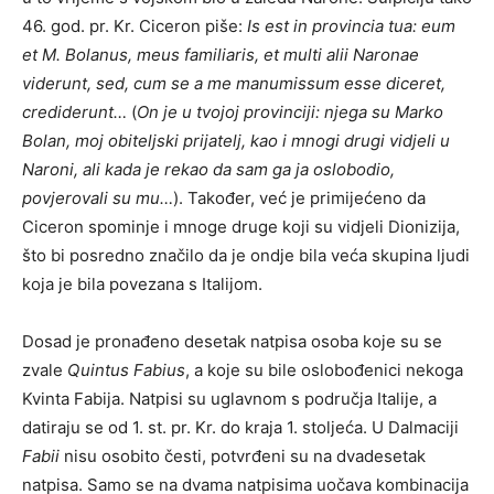
46. god. pr. Kr. Ciceron piše:
Is est in provincia tua: eum
et M. Bolanus, meus familiaris, et multi alii Naronae
viderunt, sed, cum se a me manumissum esse diceret,
crediderunt…
(
On je u tvojoj provinciji: njega su Marko
Bolan, moj obiteljski prijatelj, kao i mnogi drugi vidjeli u
Naroni, ali kada je rekao da sam ga ja oslobodio,
povjerovali su mu…
). Također, već je primijećeno da
Ciceron spominje i mnoge druge koji su vidjeli Dionizija,
što bi posredno značilo da je ondje bila veća skupina ljudi
koja je bila povezana s Italijom.
Dosad je pronađeno desetak natpisa osoba koje su se
zvale
Quintus Fabius
, a koje su bile oslobođenici nekoga
Kvinta Fabija. Natpisi su uglavnom s područja Italije, a
datiraju se od 1. st. pr. Kr. do kraja 1. stoljeća. U Dalmaciji
Fabii
nisu osobito česti, potvrđeni su na dvadesetak
natpisa. Samo se na dvama natpisima uočava kombinacija