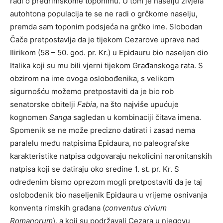
radi o predrimskome toponimu. U tom je naselju živjela
autohtona populacija te se ne radi o grčkome naselju,
premda sam toponim podsjeća na grčko ime. Slobodan
Čače pretpostavlja da je tijekom Cezarove uprave nad
Ilirikom (58 – 50. god. pr. Kr.) u Epidauru bio naseljen dio
Italika koji su mu bili vjerni tijekom Građanskoga rata. S
obzirom na ime ovoga oslobođenika, s velikom
sigurnošću možemo pretpostaviti da je bio rob
senatorske obitelji
Fabia
, na što najviše upućuje
kognomen
Sanga
sagledan u kombinaciji čitava imena.
Spomenik se ne može precizno datirati i zasad nema
paralelu među natpisima Epidaura, no paleografske
karakteristike natpisa odgovaraju nekolicini naronitanskih
natpisa koji se datiraju oko sredine 1. st. pr. Kr. S
određenim bismo oprezom mogli pretpostaviti da je taj
oslobođenik bio naseljenik Epidaura u vrijeme osnivanja
konventa rimskih građana (
conventus civium
Romanorum
), a koji su podržavali Cezara u njegovu