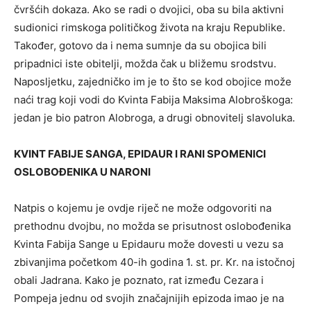
čvršćih dokaza. Ako se radi o dvojici, oba su bila aktivni
sudionici rimskoga političkog života na kraju Republike.
Također, gotovo da i nema sumnje da su obojica bili
pripadnici iste obitelji, možda čak u bližemu srodstvu.
Naposljetku, zajedničko im je to što se kod obojice može
naći trag koji vodi do Kvinta Fabija Maksima Alobroškoga:
jedan je bio patron Alobroga, a drugi obnovitelj slavoluka.
KVINT FABIJE SANGA, EPIDAUR I RANI SPOMENICI
OSLOBOĐENIKA U NARONI
Natpis o kojemu je ovdje riječ ne može odgovoriti na
prethodnu dvojbu, no možda se prisutnost oslobođenika
Kvinta Fabija Sange u Epidauru može dovesti u vezu sa
zbivanjima početkom 40-ih godina 1. st. pr. Kr. na istočnoj
obali Jadrana. Kako je poznato, rat između Cezara i
Pompeja jednu od svojih značajnijih epizoda imao je na