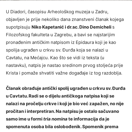
U Diadori, časopisu Arheološkog muzeja u Zadru,
objavljen je prije nekoliko dana znanstveni članak kojega
supotpisuju
Niko Kapetanić i dr.sc. Dino Demicheli
s
Filozofskog fakulteta u Zagrebu, a bavi se najstarijim
pronađenim antičkim natpisom iz Epidaura koji je kao
spolija ugrađen u crkvu sv. Đurđa koja se nalazi u
Cavtatu, na Mećajcu. Kao što se vidi iz teksta (u
nastavku), natpis je nastao sredinom prvog stoljeća prije
Krista i pomaže shvatiti važne događaje iz tog razdoblja.
Članak obrađuje antički spolij ugrađen u crkvu sv. Đurđa
u Cavtatu. Radi se o dijelu antičkoga natpisa koji se
nalazi na pročelju crkve i koji je bio već zapažen, no nije
pročitan i interpretiran. Na natpisu je ostalo sačuvano
samo ime u formi
tria nomina
te informacija da je
spomenuta osoba bila oslobođenik. Spomenik prema