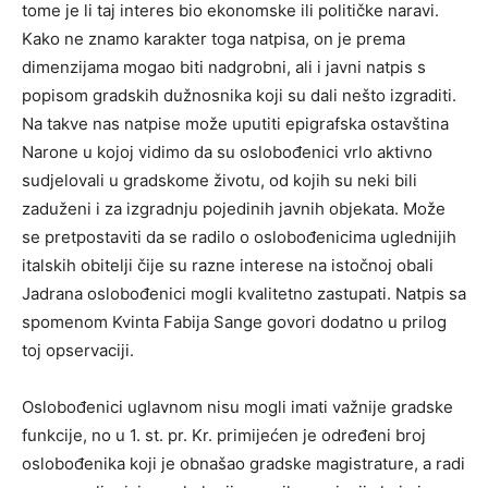
tome je li taj interes bio ekonomske ili političke naravi.
Kako ne znamo karakter toga natpisa, on je prema
dimenzijama mogao biti nadgrobni, ali i javni natpis s
popisom gradskih dužnosnika koji su dali nešto izgraditi.
Na takve nas natpise može uputiti epigrafska ostavština
Narone u kojoj vidimo da su oslobođenici vrlo aktivno
sudjelovali u gradskome životu, od kojih su neki bili
zaduženi i za izgradnju pojedinih javnih objekata. Može
se pretpostaviti da se radilo o oslobođenicima uglednijih
italskih obitelji čije su razne interese na istočnoj obali
Jadrana oslobođenici mogli kvalitetno zastupati. Natpis sa
spomenom Kvinta Fabija Sange govori dodatno u prilog
toj opservaciji.
Oslobođenici uglavnom nisu mogli imati važnije gradske
funkcije, no u 1. st. pr. Kr. primijećen je određeni broj
oslobođenika koji je obnašao gradske magistrature, a radi