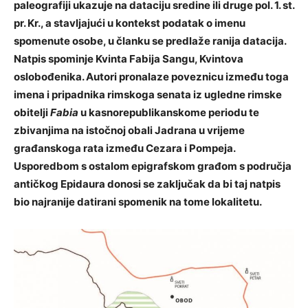
paleografiji ukazuje na dataciju sredine ili druge pol. 1. st.
pr. Kr., a stavljajući u kontekst podatak o imenu
spomenute osobe, u članku se predlaže ranija datacija.
Natpis spominje Kvinta Fabija Sangu, Kvintova
oslobođenika. Autori pronalaze poveznicu između toga
imena i pripadnika rimskoga senata iz ugledne rimske
obitelji
Fabia
u kasnorepublikanskome periodu te
zbivanjima na istočnoj obali Jadrana u vrijeme
građanskoga rata između Cezara i Pompeja.
Usporedbom s ostalom epigrafskom građom s područja
antičkog Epidaura donosi se zaključak da bi taj natpis
bio najranije datirani spomenik na tome lokalitetu.