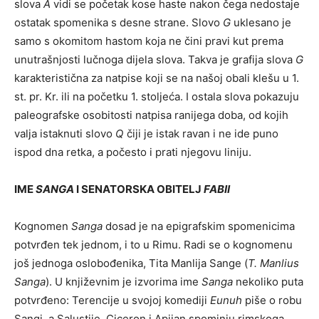
slova
A
vidi se početak kose haste nakon čega nedostaje
ostatak spomenika s desne strane. Slovo
G
uklesano je
samo s okomitom hastom koja ne čini pravi kut prema
unutrašnjosti lučnoga dijela slova. Takva je grafija slova
G
karakteristična za natpise koji se na našoj obali klešu u 1.
st. pr. Kr. ili na početku 1. stoljeća. I ostala slova pokazuju
paleografske osobitosti natpisa ranijega doba, od kojih
valja istaknuti slovo
Q
čiji je istak ravan i ne ide puno
ispod dna retka, a počesto i prati njegovu liniju.
IME
SANGA
I SENATORSKA OBITELJ
FABII
Kognomen
Sanga
dosad je na epigrafskim spomenicima
potvrđen tek jednom, i to u Rimu. Radi se o kognomenu
još jednoga oslobođenika, Tita Manlija Sange (
T. Manlius
Sanga
). U književnim je izvorima ime
Sanga
nekoliko puta
potvrđeno: Terencije u svojoj komediji
Eunuh
piše o robu
Sangi, a Salustije, Ciceron i Apijan spominju rimskoga