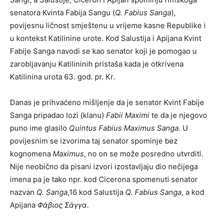
senatora Kvinta Fabija Sangu (
Q. Fabius Sanga
),
povijesnu ličnost smještenu u vrijeme kasne Republike i
u kontekst Katilinine urote. Kod Salustija i Apijana Kvint
Fabije Sanga navodi se kao senator koji je pomogao u
zarobljavanju Katilininih pristaša kada je otkrivena
Katilinina urota 63. god. pr. Kr.
Danas je prihvaćeno mišljenje da je senator Kvint Fabije
Sanga pripadao lozi (klanu)
Fabii Maximi
te da je njegovo
puno ime glasilo
Quintus Fabius Maximus Sanga
. U
povijesnim se izvorima taj senator spominje bez
kognomena
Maximus
, no on se može posredno utvrditi.
Nije neobično da pisani izvori izostavljaju dio nečijega
imena pa je tako npr. kod Cicerona spomenuti senator
nazvan
Q. Sanga
,16 kod Salustija
Q. Fabius Sanga
, a kod
Apijana
Φάβιος Σάγγ
α.