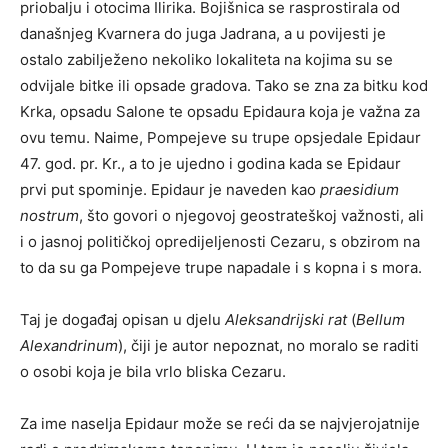
priobalju i otocima Ilirika. Bojišnica se rasprostirala od
današnjeg Kvarnera do juga Jadrana, a u povijesti je
ostalo zabilježeno nekoliko lokaliteta na kojima su se
odvijale bitke ili opsade gradova. Tako se zna za bitku kod
Krka, opsadu Salone te opsadu Epidaura koja je važna za
ovu temu. Naime, Pompejeve su trupe opsjedale Epidaur
47. god. pr. Kr., a to je ujedno i godina kada se Epidaur
prvi put spominje. Epidaur je naveden kao
praesidium
nostrum
, što govori o njegovoj geostrateškoj važnosti, ali
i o jasnoj političkoj opredijeljenosti Cezaru, s obzirom na
to da su ga Pompejeve trupe napadale i s kopna i s mora.
Taj je događaj opisan u djelu
Aleksandrijski rat
(
Bellum
Alexandrinum
), čiji je autor nepoznat, no moralo se raditi
o osobi koja je bila vrlo bliska Cezaru.
Za ime naselja Epidaur može se reći da se najvjerojatnije