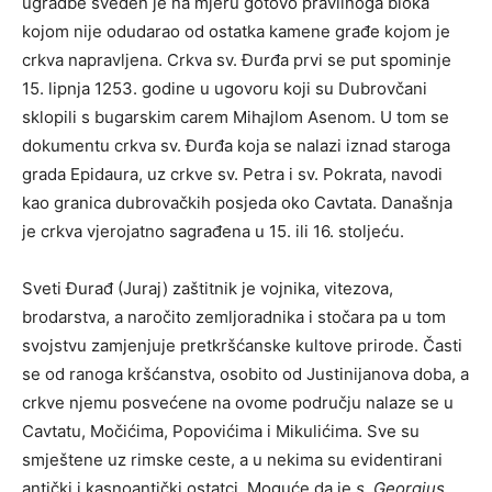
ugradbe sveden je na mjeru gotovo pravilnoga bloka
kojom nije odudarao od ostatka kamene građe kojom je
crkva napravljena. Crkva sv. Đurđa prvi se put spominje
15. lipnja 1253. godine u ugovoru koji su Dubrovčani
sklopili s bugarskim carem Mihajlom Asenom. U tom se
dokumentu crkva sv. Đurđa koja se nalazi iznad staroga
grada Epidaura, uz crkve sv. Petra i sv. Pokrata, navodi
kao granica dubrovačkih posjeda oko Cavtata. Današnja
je crkva vjerojatno sagrađena u 15. ili 16. stoljeću.
Sveti Đurađ (Juraj) zaštitnik je vojnika, vitezova,
brodarstva, a naročito zemljoradnika i stočara pa u tom
svojstvu zamjenjuje pretkršćanske kultove prirode. Časti
se od ranoga kršćanstva, osobito od Justinijanova doba, a
crkve njemu posvećene na ovome području nalaze se u
Cavtatu, Močićima, Popovićima i Mikulićima. Sve su
smještene uz rimske ceste, a u nekima su evidentirani
antički i kasnoantički ostatci. Moguće da je
s. Georgius