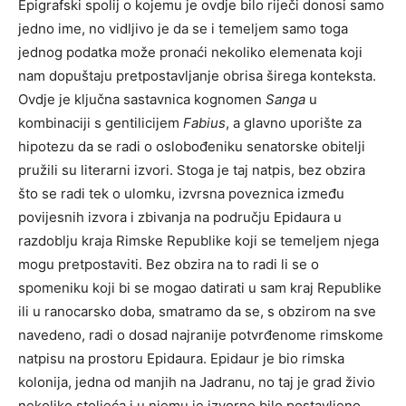
Epigrafski spolij o kojemu je ovdje bilo riječi donosi samo
jedno ime, no vidljivo je da se i temeljem samo toga
jednog podatka može pronaći nekoliko elemenata koji
nam dopuštaju pretpostavljanje obrisa širega konteksta.
Ovdje je ključna sastavnica kognomen
Sanga
u
kombinaciji s gentilicijem
Fabius
, a glavno uporište za
hipotezu da se radi o oslobođeniku senatorske obitelji
pružili su literarni izvori. Stoga je taj natpis, bez obzira
što se radi tek o ulomku, izvrsna poveznica između
povijesnih izvora i zbivanja na području Epidaura u
razdoblju kraja Rimske Republike koji se temeljem njega
mogu pretpostaviti. Bez obzira na to radi li se o
spomeniku koji bi se mogao datirati u sam kraj Republike
ili u ranocarsko doba, smatramo da se, s obzirom na sve
navedeno, radi o dosad najranije potvrđenome rimskome
natpisu na prostoru Epidaura. Epidaur je bio rimska
kolonija, jedna od manjih na Jadranu, no taj je grad živio
nekoliko stoljeća i u njemu je izvorno bilo postavljeno