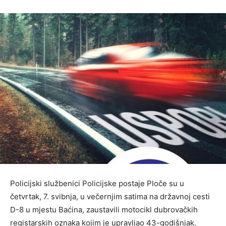
Policijski službenici Policijske postaje Ploče su u
četvrtak, 7. svibnja, u večernjim satima na državnoj cesti
D-8 u mjestu Baćina, zaustavili motocikl dubrovačkih
registarskih oznaka kojim je upravljao 43-godišnjak.