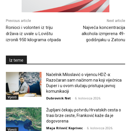
Previous article
Next article
Ronioci i volonteri iz triju
Najveća koncentracija
država iz uvale u Lovištu
alkohola izmjerena 49-
izronili 950 kilograma otpada
godišnjaku u Zatonu
Iz teme
Načelnik Miloslavić o vijencu HDZ-a:
Razočaran sam načinom na koji vijećnica
Duper i u ovom slučaju pristupa javnoj
komunikaciji
Vijesti
Dubrovnik Net
-
6. kolovoza 2026.
Župljani čekaju potvrdu Hrvatskih cesta o
trasi brze ceste, Franković kaže da je
dogovorena
Maja Rilović Koprivec
-
6. kolovoza 2026.
Vijesti