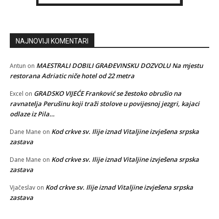
NAJNOVIJI KOMENTARI
MAESTRALI DOBILI GRAĐEVINSKU DOZVOLU Na mjestu
Antun
on
restorana Adriatic niče hotel od 22 metra
GRADSKO VIJEĆE Franković se žestoko obrušio na
Excel
on
ravnatelja Perušinu koji traži stolove u povijesnoj jezgri, kajaci
odlaze iz Pila…
Kod crkve sv. Ilije iznad Vitaljine izvješena srpska
Dane Mane
on
zastava
Kod crkve sv. Ilije iznad Vitaljine izvješena srpska
Dane Mane
on
zastava
Kod crkve sv. Ilije iznad Vitaljine izvješena srpska
Vjačeslav
on
zastava