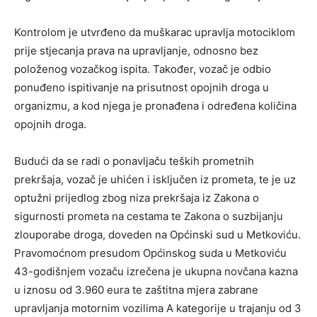
Kontrolom je utvrđeno da muškarac upravlja motociklom
prije stjecanja prava na upravljanje, odnosno bez
položenog vozačkog ispita. Također, vozač je odbio
ponuđeno ispitivanje na prisutnost opojnih droga u
organizmu, a kod njega je pronađena i određena količina
opojnih droga.
Budući da se radi o ponavljaču teških prometnih
prekršaja, vozač je uhićen i isključen iz prometa, te je uz
optužni prijedlog zbog niza prekršaja iz Zakona o
sigurnosti prometa na cestama te Zakona o suzbijanju
zlouporabe droga, doveden na Općinski sud u Metkoviću.
Pravomoćnom presudom Općinskog suda u Metkoviću
43-godišnjem vozaču izrečena je ukupna novčana kazna
u iznosu od 3.960 eura te zaštitna mjera zabrane
upravljanja motornim vozilima A kategorije u trajanju od 3