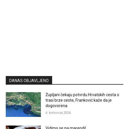
DANAS OBJAVLJENO
Župljani čekaju potvrdu Hrvatskih cesta o
trasi brze ceste, Franković kaže da je
dogovorena
6. kolovoza 2026.
Vidimo se na marendi!