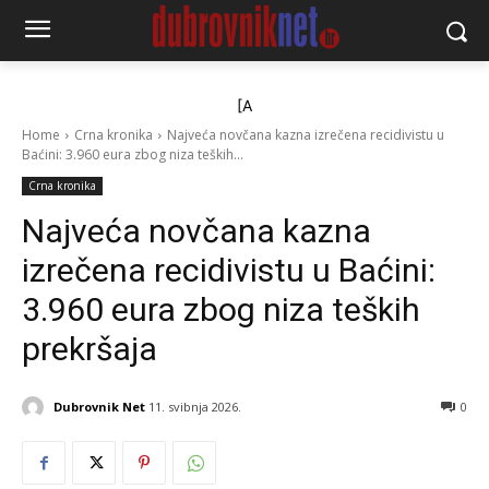
[A
Home
Crna kronika
Najveća novčana kazna izrečena recidivistu u
Baćini: 3.960 eura zbog niza teških...
Crna kronika
Najveća novčana kazna
izrečena recidivistu u Baćini:
3.960 eura zbog niza teških
prekršaja
Dubrovnik Net
11. svibnja 2026.
0