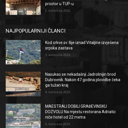
prostor u TUP-u
2. kolovoza 2026.
NAJPOPULARNIJI ČLANCI
Kod crkve sv. Ilije iznad Vitaljine izvješena
srpska zastava
5. kolovoza 2026.
Nasukao se nekadašnji Jadrolinijin brod
Dubrovnik. Nakon 47 godina plovidbe čeka
ga tužan kraj
4. kolovoza 2026.
MAESTRALI DOBILI GRAĐEVINSKU
DOZVOLU Na mjestu restorana Adriatic
niče hotel od 22 metra
6. kolovoza 2026.