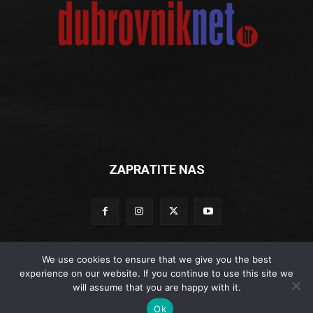
ZAPRATITE NAS
We use cookies to ensure that we give you the best
experience on our website. If you continue to use this site we
© Dubrovniknet.hr 2019
will assume that you are happy with it.
Impressum
-
Marketing
-
Kontakti
-
Opći uvjeti korištenja
-
Ok