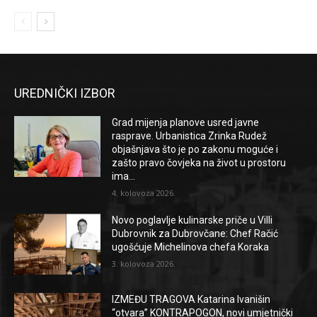
UREDNIČKI IZBOR
Grad mijenja planove usred javne
rasprave. Urbanistica Zrinka Rudež
objašnjava što je po zakonu moguće i
zašto pravo čovjeka na život u prostoru
ima...
4. kolovoza 2026.
Novo poglavlje kulinarske priče u Villi
Dubrovnik za Dubrovčane: Chef Račić
ugošćuje Michelinova chefa Koraka
3. kolovoza 2026.
IZMEĐU TRAGOVA Katarina Ivanišin
“otvara” KONTRAPOGON, novi umjetnički