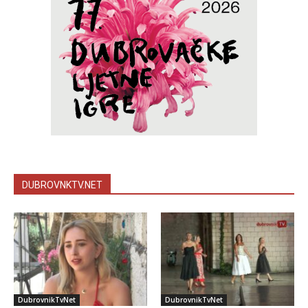
DUBROVNKTV.NET
DubrovnikTvNet
DubrovnikTvNet