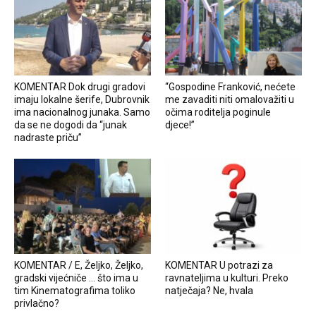
KOMENTAR Dok drugi gradovi
“Gospodine Franković, nećete
imaju lokalne šerife, Dubrovnik
me zavaditi niti omalovažiti u
ima nacionalnog junaka. Samo
očima roditelja poginule
da se ne dogodi da “junak
djece!”
nadraste priču”
KOMENTAR / E, Željko, Željko,
KOMENTAR U potrazi za
gradski vijećniče … što ima u
ravnateljima u kulturi. Preko
tim Kinematografima toliko
natječaja? Ne, hvala
privlačno?