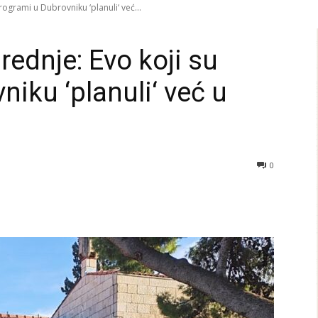
rogrami u Dubrovniku ‘planuli‘ već...
rednje: Evo koji su
iku ‘planuli‘ već u
0