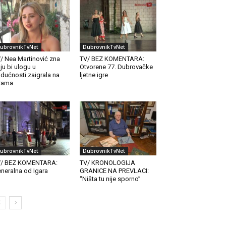
ubrovnikTvNet
DubrovnikTvNet
/ Nea Martinović zna
TV/ BEZ KOMENTARA:
ju bi ulogu u
Otvorene 77. Dubrovačke
dućnosti zaigrala na
ljetne igre
rama
ubrovnikTvNet
DubrovnikTvNet
V/ BEZ KOMENTARA:
TV/ KRONOLOGIJA
neralna od Igara
GRANICE NA PREVLACI:
“Ništa tu nije sporno”