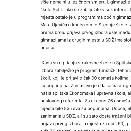
više nema ni u jezičnom smjeru I. gimnazije 
škole Split. Iako su zabilježile visok interes
mjesta ostalo je u programima općih gimnaz
Mate Ujevića u Imotskom te Srednje škole I
prema broju prijava prvog izbora ušle među p
gimnazijama iz drugih mjesta u SDŽ ima slo
popisu.
Kada su u pitanju strukovne škole u Splitsko
izbora zabilježio je program turistički tehnič
školi, koji je prijavilo čak 90 osmaša kojima j
su popunjena. Zanimljivo je i da se na dru
našla splitska Ekonomska i upravna škola, 
poslovnog referenta. Za ukupno 76 osmaša ta
mjesta bilo 83 i sva su popunjena. Uopće, 
zanimanja u SDŽ, ali su zato dosta traženi bi
prijava prvog izbora, a mjesta za upis 60),