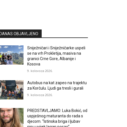
DANAS OBJAVLJENO
Sniježničari i Sniježničarke uspeli
se na vrh Prokletija, masiva na
granici Crne Gore, Albanije i
Kosova
9. kolovoza 2026.
Autobus na kat zapeo na trajektu
za Korčulu. Ljudi ga tresli i gurali
9. kolovoza 2026.
PREDSTAVLJAMO: Luka Bokić, od
uspješnog maturanta do rada s
djecom. “Istinska briga i ljubav
nisu uvijek lagan posao“