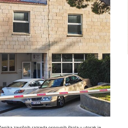
čenika završnih razreda osnovnih škola u utorak je