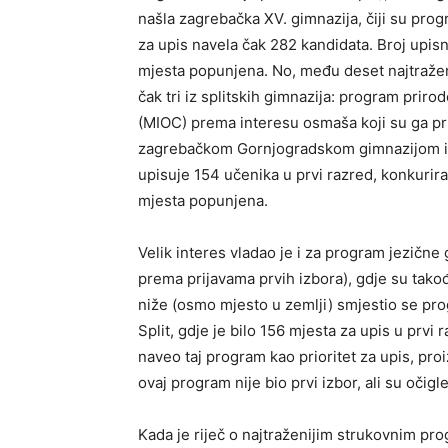
našla zagrebačka XV. gimnazija, čiji su pro
za upis navela čak 282 kandidata. Broj upisn
mjesta popunjena. No, među deset najtraženi
čak tri iz splitskih gimnazija: program priro
(MIOC) prema interesu osmaša koji su ga prij
zagrebačkom Gornjogradskom gimnazijom i n
upisuje 154 učenika u prvi razred, konkurira
mjesta popunjena.
Velik interes vladao je i za program jezične gi
prema prijavama prvih izbora), gdje su tako
niže (osmo mjesto u zemlji) smjestio se pro
Split, gdje je bilo 156 mjesta za upis u prv
naveo taj program kao prioritet za upis, proi
ovaj program nije bio prvi izbor, ali su očig
Kada je riječ o najtraženijim strukovnim pro