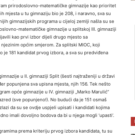
gram prirodoslovno-matematičke gimnazije kao prioritet
ih mjesta u tu gimnaziju bio je 208, i naravno, sva su
jih gimnazijskih programa u cijeloj zemlji našla su se
doslovno-matematičke gimnazije u splitskoj III. gimnaziji
avili kao prvi izbor dijeli drugo mjesto sa
jezinim općim smjerom. Za splitski MIOC, koji
o je 181 kandidat prvog izbora, a sva su predviđena
mnazije u II. gimnaziji Split (šesti najtraženiji u državi
đer popunjena sva upisna mjesta, njih 156. Tek nešto
gram opće gimnazije u IV. gimnaziji „Marko Marulić“
i razred (sve popunjeno!). No budući da je 151 osmaš
zlazi da su se ovdje uspjeli upisati i kandidati kojima
ledno imali dovoljno bodova da bi u njega mogli ‘upasti‘.
gramima prema kriteriju prvog izbora kandidata, tu su