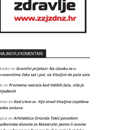
NAJNOVIJI KOMENTARI
Granični prijelazi: Na izlasku se u
ravko
on
rasovićima čeka sat i pol, na Vitaljini do pola sata
Prometna nesreća kod Velikih žala, više je
le
on
lijeđenih
Kod crkve sv. Ilije iznad Vitaljine izvješena
amon
on
pska zastava
Arhitektica Orlanda Tokić povodom
pica
on
ađevinske dozvole za Maestrale: Jesmo li ovome