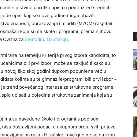
načne ljestvice poretka upisa u prvi razred srednjih
ijede upisi koji se i ove godine mogu obaviti
stvu znanosti, obrazovanja i mladih (MZOM) raspitali
e osmaša i koje su se škole i programi, prema njihovu
a Cvrtila za
Slobodnu Dalmaciju.
ormirane na temelju kriterija prvog izbora kandidata, to
učenicima bili prvi izbor, može se zaključiti kako su
 i u novoj školskoj godini dupkom popunjene već u
didata kojima su te gimnazije/programi bili prvi izbor –
ljen je trend povećanog interesa za strukovne programe,
uspio upisati u pojedina strukovna zanimanja koja su
ojima su navedene škole i programi s popisom
, nisu dostavljeni podaci o ukupnom broju svih prijava,
imnazijama na razini Hrvatske i ove godine se na vrhu