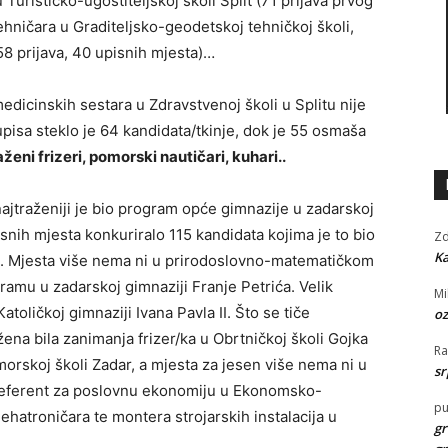
u Turističko-ugostiteljskoj školi Split (71 prijava prvog
ehničara u Graditeljsko-geodetskoj tehničkoj školi,
58 prijava, 40 upisnih mjesta)…
cinskih sestara u Zdravstvenoj školi u Splitu nije
upisa steklo je 64 kandidata/tkinje, dok je 55 osmaša
aženi frizeri, pomorski nautičari, kuhari..
traženiji je bio program opće gimnazije u zadarskoj
isnih mjesta konkuriralo 115 kandidata kojima je to bio
Zd
Ka
ta. Mjesta više nema ni u prirodoslovno-matematičkom
ramu u zadarskoj gimnaziji Franje Petrića. Velik
Mi
atoličkoj gimnaziji Ivana Pavla II. Što se tiče
oz
ena bila zanimanja frizer/ka u Obrtničkoj školi Gojka
R
orskoj školi Zadar, a mjesta za jesen više nema ni u
sr
referent za poslovnu ekonomiju u Ekonomsko-
pu
ehatroničara te montera strojarskih instalacija u
gr