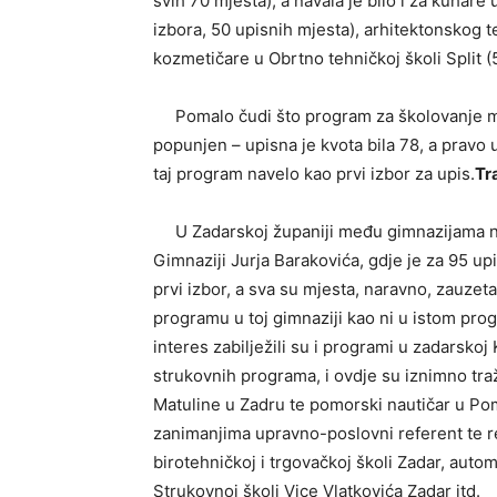
svih 70 mjesta), a navala je bilo i za kuhare 
izbora, 50 upisnih mjesta), arhitektonskog t
kozmetičare u Obrtno tehničkoj školi Split (
Pomalo čudi što program za školovanje medi
popunjen – upisna je kvota bila 78, a pravo 
taj program navelo kao prvi izbor za upis.
Tr
U Zadarskoj županiji među gimnazijama naj
Gimnaziji Jurja Barakovića, gdje je za 95 up
prvi izbor, a sva su mjesta, naravno, zauze
programu u toj gimnaziji kao ni u istom prog
interes zabilježili su i programi u zadarskoj K
strukovnih programa, i ovdje su iznimno traž
Matuline u Zadru te pomorski nautičar u Pom
zanimanjima upravno-poslovni referent te 
birotehničkoj i trgovačkoj školi Zadar, autom
Strukovnoj školi Vice Vlatkovića Zadar itd.