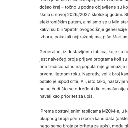
došao kraj – točno u podne objavljene su ko
škola u novoj 2026./2027. školskoj godini. Sl
elektroničkim putem, a mi smo se u Ministar
kakvi su bili ‘apetiti‘ ovogodišnje generacij
izboru, pokazali najtraženijima, piše Marijan
Generalno, iz dostavljenih tablica, koje su f
jest najvećeg broja prijava programa koji su 
one tradicionalno najpopularnije gimnazije
prvom, ljetnom roku. Naprotiv, velik broj kan
ostalo je ispod crte. Ali, isto tako, nastav
pa ne čudi što se određeni dio osmaša nije 
naveli kao prioritet za upis.
Prema dostavljenim tablicama MZOM-a, u k
ukupnog broja prvih izbora kandidata (dakle
nego samo broja prioriteta za upis), među g