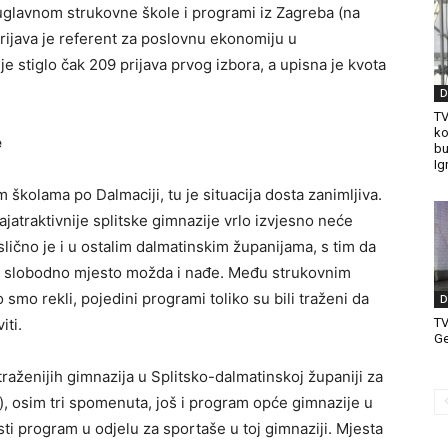
 uglavnom strukovne škole i programi iz Zagreba (na
ijava je referent za poslovnu ekonomiju u
je stiglo čak 209 prijava prvog izbora, a upisna je kvota
D
TV
ko
e
bu
Ig
 školama po Dalmaciji, tu je situacija dosta zanimljiva.
jatraktivnije splitske gimnazije vrlo izvjesno neće
slično je i u ostalim dalmatinskim županijama, s tim da
e slobodno mjesto možda i nađe. Među strukovnim
mo rekli, pojedini programi toliko su bili traženi da
D
T
iti.
Ge
raženijih gimnazija u Splitsko-dalmatinskoj županiji za
), osim tri spomenuta, još i program opće gimnazije u
isti program u odjelu za sportaše u toj gimnaziji. Mjesta