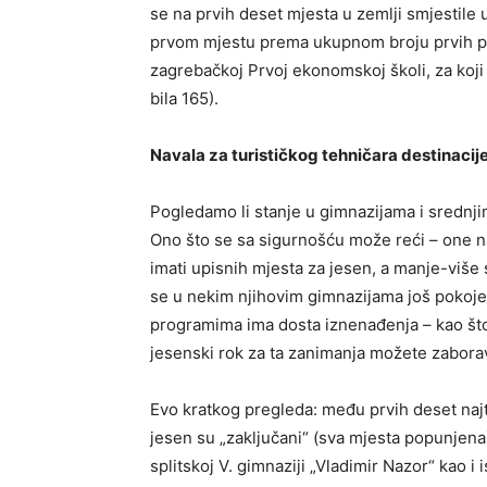
se na prvih deset mjesta u zemlji smjestile
prvom mjestu prema ukupnom broju prvih pr
zagrebačkoj Prvoj ekonomskoj školi, za koji 
bila 165).
Navala za turističkog tehničara destinacij
Pogledamo li stanje u gimnazijama i srednjim
Ono što se sa sigurnošću može reći – one na
imati upisnih mjesta za jesen, a manje-više 
se u nekim njihovim gimnazijama još pokoj
programima ima dosta iznenađenja – kao što s
jesenski rok za ta zanimanja možete zaborav
Evo kratkog pregleda: među prvih deset najt
jesen su „zaključani“ (sva mjesta popunjena
splitskoj V. gimnaziji „Vladimir Nazor“ kao i 