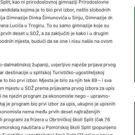
Split, kao ni prirodoslovnoj gimnaziji Prirodoslovne
 kandidata kojima je to bio prvi izbor, nešto slobodnih
ija Gimnazije Dinka Šimunovića u Sinju, Gimnazije dr.
vana Lucića u Trogiru. To su samo gimnazije koje su
rvih deset u SDŽ, a za zaključiti je kako i u drugim
bodnih mjesta, budući da se one i nisu našle na ovom
-dalmatinskoj županiji, uvjerljivo najviše prijava prvog
ar destinacije u splitskoj Turističko-ugostiteljskoj
e to bio prvi izbor. Mjesta je bilo za njih tek 69 – i sva
gom mjestu u SDŽ prema prijavama prvog izbora za upis
ali ne njezin program za ekonomiste nego – upravno-
j je program bio prvi izbor za upis, ukupno je upisnih
ekonomista nema među prvih deset najtraženijih
li programi za frizera u Obrtničkoj školi Split (čak 76
 pomorskog nautičara u Pomorskoj školi Split (popunjeno