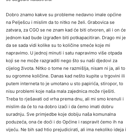
Dobro znamo kakve su probleme nedavno imale općine
na Pelješcu i mislim da to nitko ne želi. Grabovica se
zatvara, za CGO se ne znam kad će biti otvoren, ali i on će
jednom kad bude izgrađen biti potkapacitiran. Drago mi je
da se sada vidi kolike su to količine smeće koje mi
napravimo. U jednoj minuti i satu napravimo više otpada
koji se ne može razgraditi nego što su naši djedovi za
cijelog života. Nitko o tome ne razmišlja, nisam ni ja, ali to
su ogromne količine. Danas kad nešto kupite u trgovini ili
putem interneta to je umotano u sto papirića, stiropor, to
nisu problemi koje naša mala zajednica može riješiti.
Treba to rješavati od vrha prema dnu, ali mi smo krenuli i
mislim da će to na dobro izaći i da ćemo imati dobru
suradnju. Sve primjedbe koje dobiju naša komunalna
poduzeća, ona će doći i do Općine i raspravit ćemo ih na
vijeću. Ne bih sad htio prejudicirati, ali ima nekoliko ideja i