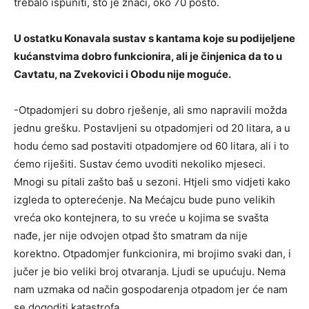
trebalo ispuniti, što je znači, oko 70 posto.
U ostatku Konavala sustav s kantama koje su podijeljene
kućanstvima dobro funkcionira, ali je činjenica da to u
Cavtatu, na Zvekovici i Obodu nije moguće.
-Otpadomjeri su dobro rješenje, ali smo napravili možda
jednu grešku. Postavljeni su otpadomjeri od 20 litara, a u
hodu ćemo sad postaviti otpadomjere od 60 litara, ali i to
ćemo riješiti. Sustav ćemo uvoditi nekoliko mjeseci.
Mnogi su pitali zašto baš u sezoni. Htjeli smo vidjeti kako
izgleda to opterećenje. Na Mećajcu bude puno velikih
vreća oko kontejnera, to su vreće u kojima se svašta
nađe, jer nije odvojen otpad što smatram da nije
korektno. Otpadomjer funkcionira, mi brojimo svaki dan, i
jučer je bio veliki broj otvaranja. Ljudi se upućuju. Nema
nam uzmaka od način gospodarenja otpadom jer će nam
se dogoditi katastrofa.