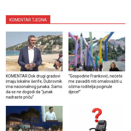
KOMENTAR TJEDNA
KOMENTAR Dok drugi gradovi
“Gospodine Franković, nećete
imaju lokalne šerife, Dubrovnik
me zavaditi niti omalovažiti u
ima nacionalnog junaka. Samo
očima roditelja poginule
da se ne dogodi da “junak
djece!”
nadraste priču”