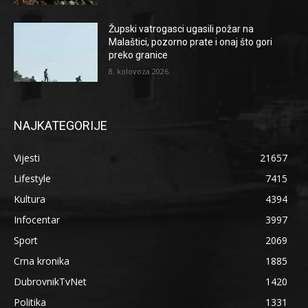
Župski vatrogasci ugasili požar na
Malaštici, pozorno prate i onaj što gori
preko granice
8. kolovoza 2026.
NAJKATEGORIJE
Vijesti
21657
Lifestyle
7415
Kultura
4394
Infocentar
3997
Sport
2069
Crna kronika
1885
DubrovnikTvNet
1420
Politika
1331