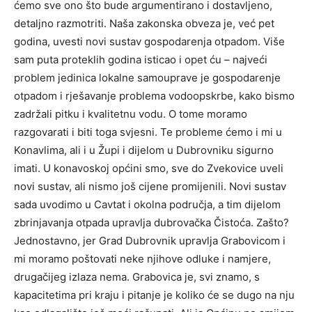
ćemo sve ono što bude argumentirano i dostavljeno,
detaljno razmotriti. Naša zakonska obveza je, već pet
godina, uvesti novi sustav gospodarenja otpadom. Više
sam puta proteklih godina isticao i opet ću – najveći
problem jedinica lokalne samouprave je gospodarenje
otpadom i rješavanje problema vodoopskrbe, kako bismo
zadržali pitku i kvalitetnu vodu. O tome moramo
razgovarati i biti toga svjesni. Te probleme ćemo i mi u
Konavlima, ali i u Župi i dijelom u Dubrovniku sigurno
imati. U konavoskoj općini smo, sve do Zvekovice uveli
novi sustav, ali nismo još cijene promijenili. Novi sustav
sada uvodimo u Cavtat i okolna područja, a tim dijelom
zbrinjavanja otpada upravlja dubrovačka Čistoća. Zašto?
Jednostavno, jer Grad Dubrovnik upravlja Grabovicom i
mi moramo poštovati neke njihove odluke i namjere,
drugačijeg izlaza nema. Grabovica je, svi znamo, s
kapacitetima pri kraju i pitanje je koliko će se dugo na nju