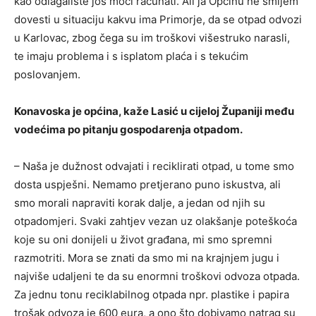
kao odlagalište još moći računati. Ali ja Općinu ne smijem
dovesti u situaciju kakvu ima Primorje, da se otpad odvozi
u Karlovac, zbog čega su im troškovi višestruko narasli,
te imaju problema i s isplatom plaća i s tekućim
poslovanjem.
Konavoska je općina, kaže Lasić u cijeloj Županiji među
vodećima po pitanju gospodarenja otpadom.
– Naša je dužnost odvajati i reciklirati otpad, u tome smo
dosta uspješni. Nemamo pretjerano puno iskustva, ali
smo morali napraviti korak dalje, a jedan od njih su
otpadomjeri. Svaki zahtjev vezan uz olakšanje poteškoća
koje su oni donijeli u život građana, mi smo spremni
razmotriti. Mora se znati da smo mi na krajnjem jugu i
najviše udaljeni te da su enormni troškovi odvoza otpada.
Za jednu tonu reciklabilnog otpada npr. plastike i papira
trošak odvoza je 600 eura, a ono što dobivamo natrag su