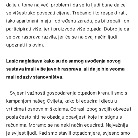
da je u tome najveći problem i da se tu ljudi bune da će
se višestruko povećati cijene. Trebamo i to respektirati,
iako apartmani imaju i određenu zaradu, pa bi trebali i oni
participirati više, jer i proizvode više otpada. Dobro je da
se ova rasprava razvila, jer će se na ovaj način ljudi
upoznati i s ovim.
Lasić naglašava kako su do samog uvođenja novog
sustava imali više javnih rasprava, ali da je bio veoma
mali odaziv stanovništva.
– Svjesni važnosti gospodarenja otpadom krenuli smo s
kampanjom našeg Cvijeta, kako bi educirali djecu u
vrtićima i osnovnim školama. Odrasli zbog svojih obveza i
posla često niti ne obadaju obavijesti koje im stignu s
računima. Moramo se na neki način educirati. Najvažnija
je svijest ljudi. Kad smo stavili otpadomjere, svjesno smo