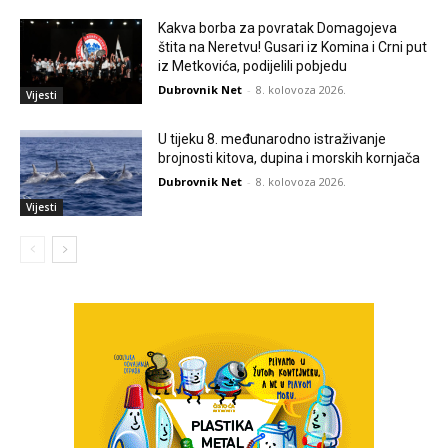
Kakva borba za povratak Domagojeva
štita na Neretvu! Gusari iz Komina i Crni put
iz Metkovića, podijelili pobjedu
Dubrovnik Net
-
8. kolovoza 2026.
Vijesti
U tijeku 8. međunarodno istraživanje
brojnosti kitova, dupina i morskih kornjača
Dubrovnik Net
-
8. kolovoza 2026.
Vijesti