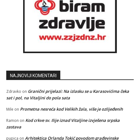
NAJNOVIJI KOMENTARI
Granični prijelazi: Na izlasku se u Karasovićima čeka
Zdravko
on
sat i pol, na Vitaljini do pola sata
Prometna nesreća kod Velikih žala, više je ozlijeđenih
Mile
on
Kod crkve sv. Ilije iznad Vitaljine izvješena srpska
Ramon
on
zastava
Arhitektica Orlanda Tokić povodom građevinske
pupica
on