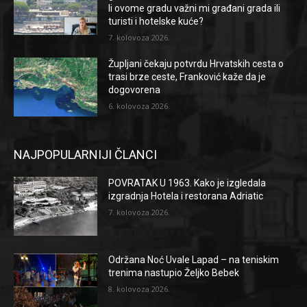
li ovome gradu važni mi građani grada ili
turisti i hotelske kuće?
7. kolovoza 2026.
Župljani čekaju potvrdu Hrvatskih cesta o
trasi brze ceste, Franković kaže da je
dogovorena
6. kolovoza 2026.
NAJPOPULARNIJI ČLANCI
POVRATAK U 1963. Kako je izgledala
izgradnja Hotela i restorana Adriatic
7. kolovoza 2026.
Održana Noć Uvale Lapad – na teniskim
trenima nastupio Željko Bebek
8. kolovoza 2026.