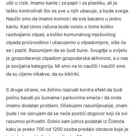
ušli u rizik. Imamo kante i za papir i za plastiku, ali je
teško kontrolirati što se sve u njih ubacuje, a bude svega.
Naučili smo da imamo komod i da sve bacamo u jednu
kantu. Kad iznos računa bude ovisio o tome koliko
razdvajamo otpad, a koliko komunalnog mješovitog
otpada proizvodimo i ubacujemo u otpadomjere, više će
se i paziti. Razumijem da se ljudi bune. Svugdje u svijetu
je gospodarenje otpadom gospodarska aktivnost, a u nas
je socijalna kategorija. Mi smo na to naučili i naučili smo
da su cijene nikakve, da su kikiriki.
S druge strane, ne želimo izazvati kontra efekt da ljudi
počnu bacati po šumama i parkovima smeće i da onda
imamo dodatan problem. Očekujem razumijevanje, znam
ljude i ne vjerujem da se neće postići dogovor koji će svi
razumno prihvatiti. Dobio sam jutros podatak iz Čistoće
kako je preko 700 od 1200 osoba predalo obrasce koje je