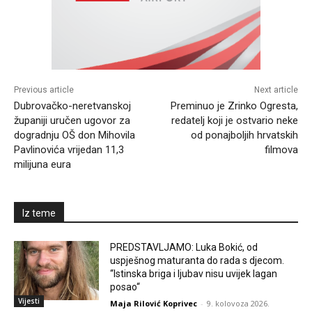
Previous article
Next article
Dubrovačko-neretvanskoj
Preminuo je Zrinko Ogresta,
županiji uručen ugovor za
redatelj koji je ostvario neke
dogradnju OŠ don Mihovila
od ponajboljih hrvatskih
Pavlinovića vrijedan 11,3
filmova
milijuna eura
Iz teme
PREDSTAVLJAMO: Luka Bokić, od
uspješnog maturanta do rada s djecom.
“Istinska briga i ljubav nisu uvijek lagan
posao“
Vijesti
Maja Rilović Koprivec
-
9. kolovoza 2026.