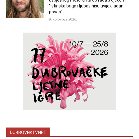
uspješnog maturanta do rada s djecom.
“Istinska briga i ljubav nisu uvijek lagan
posao“
9. kolovoza 2026.
DUBROVNKTV.NET