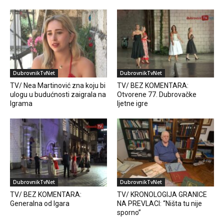
DubrovnikTvNet
DubrovnikTvNet
TV/ Nea Martinović zna koju bi
TV/ BEZ KOMENTARA:
ulogu u budućnosti zaigrala na
Otvorene 77. Dubrovačke
Igrama
ljetne igre
DubrovnikTvNet
DubrovnikTvNet
TV/ BEZ KOMENTARA:
TV/ KRONOLOGIJA GRANICE
Generalna od Igara
NA PREVLACI: “Ništa tu nije
sporno”