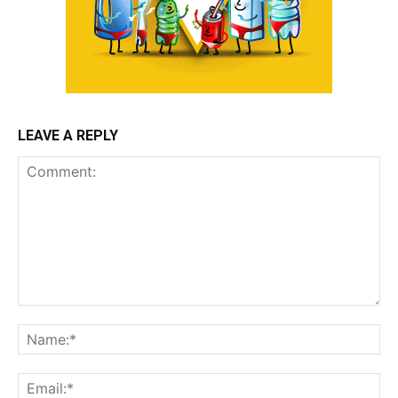
LEAVE A REPLY
Comment:
Na
Ema