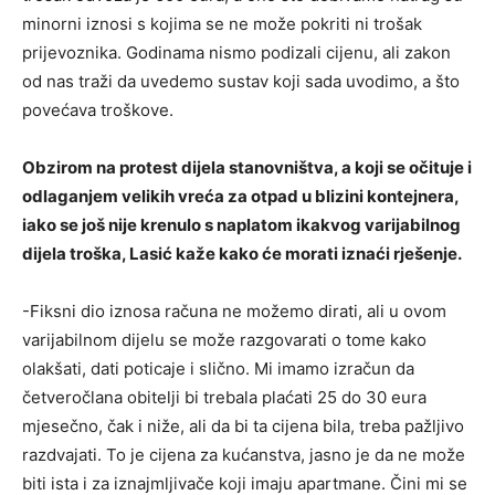
minorni iznosi s kojima se ne može pokriti ni trošak
prijevoznika. Godinama nismo podizali cijenu, ali zakon
od nas traži da uvedemo sustav koji sada uvodimo, a što
povećava troškove.
Obzirom na protest dijela stanovništva, a koji se očituje i
odlaganjem velikih vreća za otpad u blizini kontejnera,
iako se još nije krenulo s naplatom ikakvog varijabilnog
dijela troška, Lasić kaže kako će morati iznaći rješenje.
-Fiksni dio iznosa računa ne možemo dirati, ali u ovom
varijabilnom dijelu se može razgovarati o tome kako
olakšati, dati poticaje i slično. Mi imamo izračun da
četveročlana obitelji bi trebala plaćati 25 do 30 eura
mjesečno, čak i niže, ali da bi ta cijena bila, treba pažljivo
razdvajati. To je cijena za kućanstva, jasno je da ne može
biti ista i za iznajmljivače koji imaju apartmane. Čini mi se