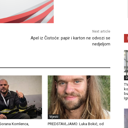
Next article
Apel iz Čistoće: papir i karton ne odvozi se
nedjeljom
D
TV
ko
bu
Ig
Vijesti
Gorana Komlenca,
PREDSTAVLJAMO: Luka Bokić, od