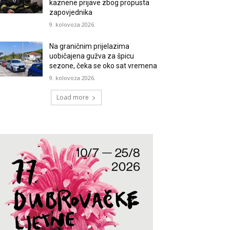
kaznene prijave zbog propusta
zapovjednika
9. kolovoza 2026.
Na graničnim prijelazima
uobičajena gužva za špicu
sezone, čeka se oko sat vremena
9. kolovoza 2026.
Load more