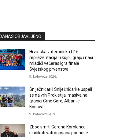
DANAS OBJAVLJENO
Hrvatska vaterpolska U16
reprezentacija u kojoj igraju i naši
mladići večeras igra finale
Svjetskog prvenstva
9. kolovoza 2026.
Sniježničari i Sniježničarke uspeli
se na vrh Prokletija, masiva na
granici Crne Gore, Albanije i
Kosova
9. kolovoza 2026.
Zbog smrti Gorana Komlenca,
sindikati vatrogasaca podnose