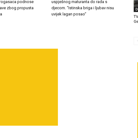
atrogasaca podnose
uspješnog maturanta do rada s
jave zbog propusta
djecom. “Istinska briga i ljubav nisu
D
ka
uvijek lagan posao“
T
Ge