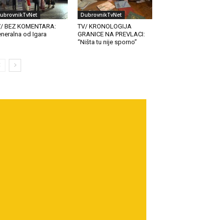
ubrovnikTvNet
DubrovnikTvNet
V/ BEZ KOMENTARA:
TV/ KRONOLOGIJA
neralna od Igara
GRANICE NA PREVLACI:
“Ništa tu nije sporno”