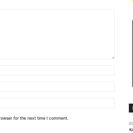
Name:*
Email:*
Website:
rowser for the next time I comment.
Zd
Ka