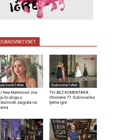
DUBROVNKTV.NET
ubrovnikTvNet
DubrovnikTvNet
/ Nea Martinović zna
TV/ BEZ KOMENTARA:
ju bi ulogu u
Otvorene 77. Dubrovačke
dućnosti zaigrala na
ljetne igre
rama