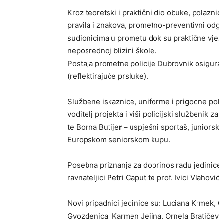
Kroz teoretski i praktični dio obuke, polazn
pravila i znakova, prometno-preventivni od
sudionicima u prometu dok su praktične v
neposrednoj blizini škole.
Postaja prometne policije Dubrovnik osigura
(reflektirajuće prsluke).
Službene iskaznice, uniforme i prigodne po
voditelj projekta i viši policijski službeni
te Borna Butije
r
– uspješni sportaš, juniors
Europskom seniorskom kupu.
Posebna priznanja za doprinos radu jedinice
ravnateljici Petri Caput te prof. Ivici Vlahovi
Novi pripadnici jedinice su: Luciana Krmek, 
Gvozdenica, Karmen Jejina, Ornela Bratičević