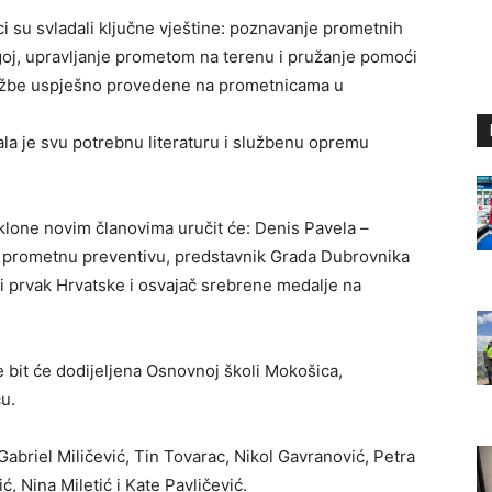
ici su svladali ključne vještine: poznavanje prometnih
goj, upravljanje prometom na terenu i pružanje pomoći
ježbe uspješno provedene na prometnicama u
la je svu potrebnu literaturu i službenu opremu
klone novim članovima uručit će: Denis Pavela –
k za prometnu preventivu, predstavnik Grada Dubrovnika
ki prvak Hrvatske i osvajač srebrene medalje na
 bit će dodijeljena Osnovnoj školi Mokošica,
ću.
Gabriel Miličević, Tin Tovarac, Nikol Gavranović, Petra
, Nina Miletić i Kate Pavličević.