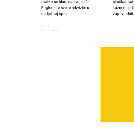
svatko se hladi na svoj način.
sindikati v
Pogledajte sve te rekvizite u
kaznene pri
nedjeljnoj špici
zapovjedni