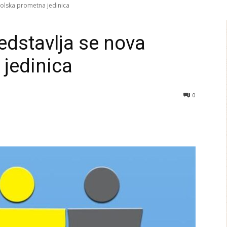
olska prometna jedinica
dstavlja se nova
jedinica
0