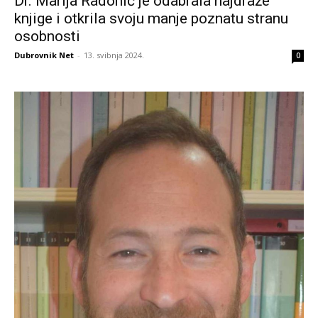
Dr. Marija Radonić je odabrala najdraže
knjige i otkrila svoju manje poznatu stranu
osobnosti
Dubrovnik Net
-
13. svibnja 2024.
0