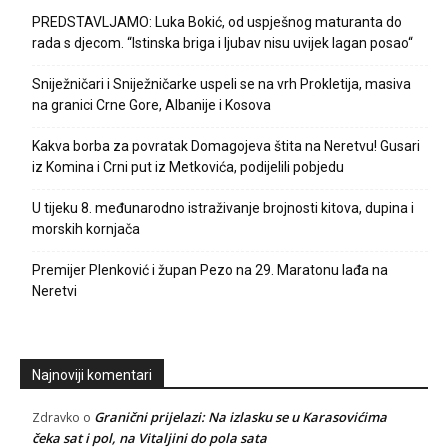
PREDSTAVLJAMO: Luka Bokić, od uspješnog maturanta do
rada s djecom. “Istinska briga i ljubav nisu uvijek lagan posao“
Sniježničari i Sniježničarke uspeli se na vrh Prokletija, masiva
na granici Crne Gore, Albanije i Kosova
Kakva borba za povratak Domagojeva štita na Neretvu! Gusari
iz Komina i Crni put iz Metkovića, podijelili pobjedu
U tijeku 8. međunarodno istraživanje brojnosti kitova, dupina i
morskih kornjača
Premijer Plenković i župan Pezo na 29. Maratonu lađa na
Neretvi
Najnoviji komentari
Granični prijelazi: Na izlasku se u Karasovićima
Zdravko
o
čeka sat i pol, na Vitaljini do pola sata