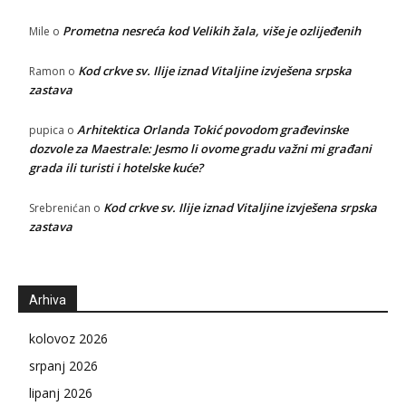
Prometna nesreća kod Velikih žala, više je ozlijeđenih
Mile
o
Kod crkve sv. Ilije iznad Vitaljine izvješena srpska
Ramon
o
zastava
Arhitektica Orlanda Tokić povodom građevinske
pupica
o
dozvole za Maestrale: Jesmo li ovome gradu važni mi građani
grada ili turisti i hotelske kuće?
Kod crkve sv. Ilije iznad Vitaljine izvješena srpska
Srebrenićan
o
zastava
Arhiva
kolovoz 2026
srpanj 2026
lipanj 2026