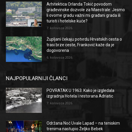
Arhitektica Orlanda Tokić povodom
građevinske dozvole za Maestrale: Jesmo
li ovome gradu važni mi građani grada ili
turisti i hotelske kuće?
7. kolovoza 2026.
Župljani čekaju potvrdu Hrvatskih cesta o
trasi brze ceste, Franković kaže da je
dogovorena
6. kolovoza 2026.
NAJPOPULARNIJI ČLANCI
POVRATAK U 1963. Kako je izgledala
izgradnja Hotela i restorana Adriatic
7. kolovoza 2026.
Održana Noć Uvale Lapad – na teniskim
trenima nastupio Željko Bebek