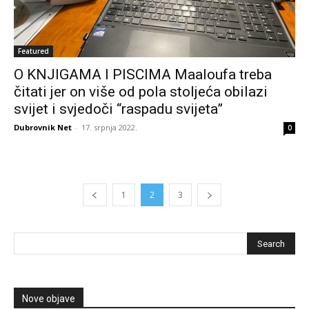
Featured
O KNJIGAMA I PISCIMA Maaloufa treba
čitati jer on više od pola stoljeća obilazi
svijet i svjedoči “raspadu svijeta”
Dubrovnik Net
-
17. srpnja 2022.
0
1
2
3
Nove objave