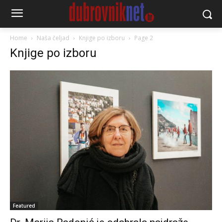
Home
Naša čeljad
Knjige po izboru
Page 2
Knjige po izboru
Featured