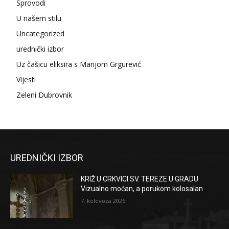
Sprovodi
U našem stilu
Uncategorized
urednički izbor
Uz čašicu eliksira s Marijom Grgurević
Vijesti
Zeleni Dubrovnik
UREDNIČKI IZBOR
KRIŽ U CRKVICI SV. TEREZE U GRADU
Vizualno moćan, a porukom kolosalan
7. kolovoza 2026.