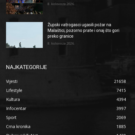
8. kolovoza 2026.
Župski vatrogasci ugasili požar na
Malaštici, pozorno prate i onaj što gori
preko granice
8. kolovoza 2026.
NAJKATEGORIJE
Vijesti
21658
Lifestyle
7415
Kultura
4394
Infocentar
3997
Sport
2069
Crna kronika
1885