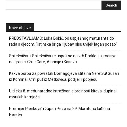
Nove objave
PREDSTAVLJAMO: Luka Bokić, od uspješnog maturanta do
rada s djecom. “Istinska briga i ljubav nisu uvijek lagan posao“
Sniježničari i Sniježničarke uspeli se na vrh Prokletija, masiva
na granici Crne Gore, Albanije i Kosova
Kakva borba za povratak Domagojeva štita na Neretvu! Gusari
iz Komina i Crni put iz Metkovića, podijelili pobjedu
U tijeku 8. međunarodno istraživanje brojnosti kitova, dupina i
morskih kornjača
Premijer Plenković i župan Pezo na 29. Maratonu lađa na
Neretvi