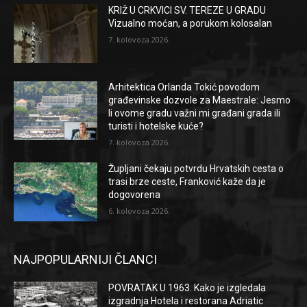
KRIŽ U CRKVICI SV. TEREZE U GRADU
Vizualno moćan, a porukom kolosalan
7. kolovoza 2026.
Arhitektica Orlanda Tokić povodom
građevinske dozvole za Maestrale: Jesmo
li ovome gradu važni mi građani grada ili
turisti i hotelske kuće?
7. kolovoza 2026.
Župljani čekaju potvrdu Hrvatskih cesta o
trasi brze ceste, Franković kaže da je
dogovorena
6. kolovoza 2026.
NAJPOPULARNIJI ČLANCI
POVRATAK U 1963. Kako je izgledala
izgradnja Hotela i restorana Adriatic