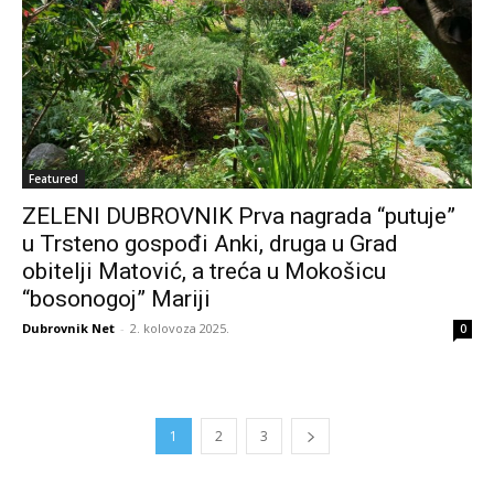
Featured
ZELENI DUBROVNIK Prva nagrada “putuje”
u Trsteno gospođi Anki, druga u Grad
obitelji Matović, a treća u Mokošicu
“bosonogoj” Mariji
Dubrovnik Net
-
2. kolovoza 2025.
0
1
2
3