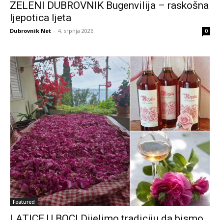
ZELENI DUBROVNIK Bugenvilija – raskošna
ljepotica ljeta
Dubrovnik Net
-
4. srpnja 2026.
0
Featured
LATICE U BOCI Dijelimo tradiciju da bismo