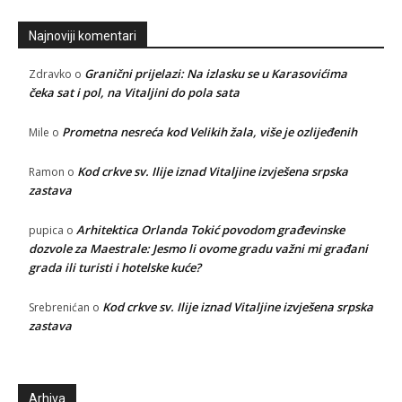
Najnoviji komentari
Granični prijelazi: Na izlasku se u Karasovićima
Zdravko
o
čeka sat i pol, na Vitaljini do pola sata
Prometna nesreća kod Velikih žala, više je ozlijeđenih
Mile
o
Kod crkve sv. Ilije iznad Vitaljine izvješena srpska
Ramon
o
zastava
Arhitektica Orlanda Tokić povodom građevinske
pupica
o
dozvole za Maestrale: Jesmo li ovome gradu važni mi građani
grada ili turisti i hotelske kuće?
Kod crkve sv. Ilije iznad Vitaljine izvješena srpska
Srebrenićan
o
zastava
Arhiva