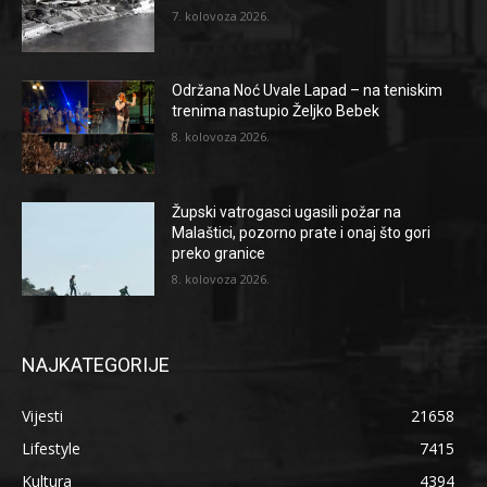
7. kolovoza 2026.
Održana Noć Uvale Lapad – na teniskim
trenima nastupio Željko Bebek
8. kolovoza 2026.
Župski vatrogasci ugasili požar na
Malaštici, pozorno prate i onaj što gori
preko granice
8. kolovoza 2026.
NAJKATEGORIJE
Vijesti
21658
Lifestyle
7415
Kultura
4394