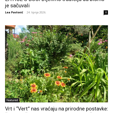
je sačuvali
Lea Pavlović
-
24. lipnja 2026.
0
Featured
Vrt i “Vert” nas vraćaju na prirodne postavke: