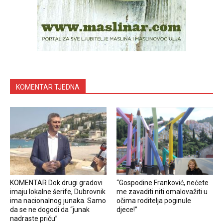
KOMENTAR TJEDNA
KOMENTAR Dok drugi gradovi
“Gospodine Franković, nećete
imaju lokalne šerife, Dubrovnik
me zavaditi niti omalovažiti u
ima nacionalnog junaka. Samo
očima roditelja poginule
da se ne dogodi da “junak
djece!”
nadraste priču”