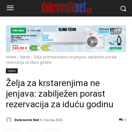
Home
Vijesti
Želja za krstarenjima ne jenjava: zabilježen porast
rezervacija za iduću godinu
Vijesti
Želja za krstarenjima ne
jenjava: zabilježen porast
rezervacija za iduću godinu
Dubrovnik Net
6. travnja 2020.
0