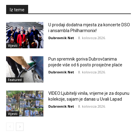
Iz teme
U prodaji dodatna mjesta za koncerte DSO
i ansambla Philharmonix!
Dubrovnik Net
-
8. kolovoza 2026.
Vijesti
Pun spremnik goriva Dubrovčanima
pojede više od 6 posto prosječne plaće
Dubrovnik Net
-
8. kolovoza 2026.
Featured
VIDEO:Ljubitelji vinila, vrijeme je za dopunu
kolekcije, sajam je danas u Uvali Lapad
Dubrovnik Net
-
8. kolovoza 2026.
Vijesti