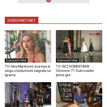
DUBROVNKTV.NET
DubrovnikTvNet
DubrovnikTvNet
TV/ Nea Martinović zna koju bi
TV/ BEZ KOMENTARA:
ulogu u budućnosti zaigrala na
Otvorene 77. Dubrovačke
Igrama
ljetne igre