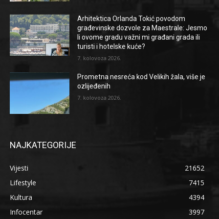
Arhitektica Orlanda Tokić povodom
građevinske dozvole za Maestrale: Jesmo
li ovome gradu važni mi građani grada ili
turisti i hotelske kuće?
7. kolovoza 2026.
Prometna nesreća kod Velikih žala, više je
ozlijeđenih
7. kolovoza 2026.
NAJKATEGORIJE
Vijesti
21652
Lifestyle
7415
Kultura
4394
Infocentar
3997