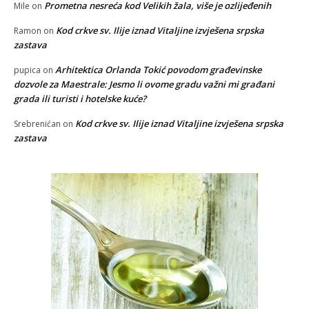
Prometna nesreća kod Velikih žala, više je ozlijeđenih
Mile
on
Kod crkve sv. Ilije iznad Vitaljine izvješena srpska
Ramon
on
zastava
Arhitektica Orlanda Tokić povodom građevinske
pupica
on
dozvole za Maestrale: Jesmo li ovome gradu važni mi građani
grada ili turisti i hotelske kuće?
Kod crkve sv. Ilije iznad Vitaljine izvješena srpska
Srebrenićan
on
zastava