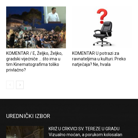
KOMENTAR / E, Željko, Željko,
KOMENTAR U potrazi za
gradski vijećniče … što ima u
ravnateljima u kulturi. Preko
tim Kinematografima toliko
natječaja? Ne, hvala
privlačno?
UREDNIČKI IZBOR
KRIŽ U CRKVICI SV. TEREZE U GRADU
Vizualno moćan, a porukom kolosalan