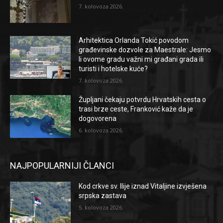
7. kolovoza 2026.
Arhitektica Orlanda Tokić povodom
građevinske dozvole za Maestrale: Jesmo
li ovome gradu važni mi građani grada ili
turisti i hotelske kuće?
7. kolovoza 2026.
Župljani čekaju potvrdu Hrvatskih cesta o
trasi brze ceste, Franković kaže da je
dogovorena
6. kolovoza 2026.
NAJPOPULARNIJI ČLANCI
Kod crkve sv. Ilije iznad Vitaljine izvješena
srpska zastava
5. kolovoza 2026.