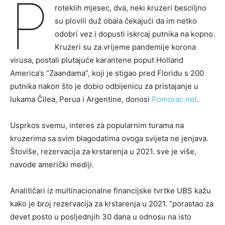
P
roteklih mjesec, dva, neki kruzeri besciljno
su plovili duž obala čekajući da im netko
odobri vez i dopusti iskrcaj putnika na kopno.
Kruzeri su za vrijeme pandemije korona
virusa, postali plutajuće karantene poput Holland
America’s “Zaandama”, koji je stigao pred Floridu s 200
putnika nakon što je dobio odbijenicu za pristajanje u
lukama Čilea, Perua i Argentine, donosi
Pomorac.net
.
Usprkos svemu, interes za popularnim turama na
kruzerima sa svim blagodatima ovoga svijeta ne jenjava.
Štoviše, rezervacija za krstarenja u 2021. sve je više,
navode američki mediji.
Analitičari iz multinacionalne financijske tvrtke UBS kažu
kako je broj rezervacija za krstarenja u 2021. “porastao za
devet posto u posljednjih 30 dana u odnosu na isto