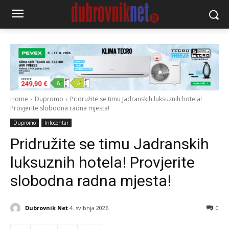
Home
Dupromo
Pridružite se timu Jadranskih luksuznih hotela!
Provjerite slobodna radna mjesta!
Dupromo
Infocentar
Pridružite se timu Jadranskih
luksuznih hotela! Provjerite
slobodna radna mjesta!
Dubrovnik Net
4. svibnja 2026.
0