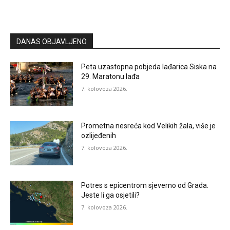
DANAS OBJAVLJENO
Peta uzastopna pobjeda lađarica Siska na
29. Maratonu lađa
7. kolovoza 2026.
Prometna nesreća kod Velikih žala, više je
ozlijeđenih
7. kolovoza 2026.
Potres s epicentrom sjeverno od Grada.
Jeste li ga osjetili?
7. kolovoza 2026.