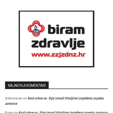
NAJNOVIJI KOMENTARI
Kod crkve sv. Ilije iznad Vitaljine izvješena srpska
Srebrenićan
on
zastava
Kod crkve sv. Ilije iznad Vitaljine izvješena srpska zastava
Frane
on