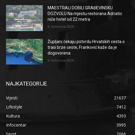
MAESTRALI DOBILI GRAĐEVINSKU
DOZVOLU Na mjestu restorana Adriatic
niče hotel od 22 metra
6. kolovoza 2026.
Župljani čekaju potvrdu Hrvatskih cesta o
trasi brze ceste, Franković kaže da je
dogovorena
6. kolovoza 2026.
NAJKATEGORIJE
Vijesti
21637
Lifestyle
7412
Kultura
4393
Infocentar
3995
Sport
2066