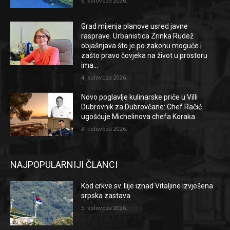
6. kolovoza 2026.
Grad mijenja planove usred javne
rasprave. Urbanistica Zrinka Rudež
objašnjava što je po zakonu moguće i
zašto pravo čovjeka na život u prostoru
ima...
4. kolovoza 2026.
Novo poglavlje kulinarske priče u Villi
Dubrovnik za Dubrovčane: Chef Račić
ugošćuje Michelinova chefa Koraka
3. kolovoza 2026.
NAJPOPULARNIJI ČLANCI
Kod crkve sv. Ilije iznad Vitaljine izvješena
srpska zastava
5. kolovoza 2026.