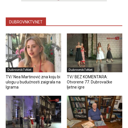
DUBROVNKTV.NET
DubrovnikTvNet
DubrovnikTvNet
TV/ Nea Martinović zna koju bi
TV/ BEZ KOMENTARA:
ulogu u budućnosti zaigrala na
Otvorene 77. Dubrovačke
Igrama
ljetne igre