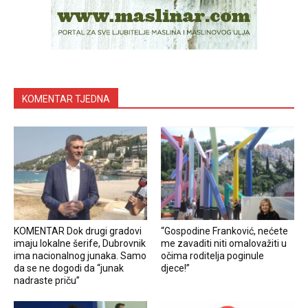
KOMENTAR TJEDNA
KOMENTAR Dok drugi gradovi
“Gospodine Franković, nećete
imaju lokalne šerife, Dubrovnik
me zavaditi niti omalovažiti u
ima nacionalnog junaka. Samo
očima roditelja poginule
da se ne dogodi da “junak
djece!”
nadraste priču”