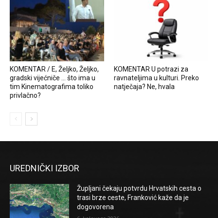
KOMENTAR / E, Željko, Željko,
KOMENTAR U potrazi za
gradski vijećniče … što ima u
ravnateljima u kulturi. Preko
tim Kinematografima toliko
natječaja? Ne, hvala
privlačno?
UREDNIČKI IZBOR
Župljani čekaju potvrdu Hrvatskih cesta o
trasi brze ceste, Franković kaže da je
dogovorena