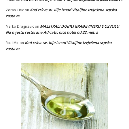
Kod crkve sv. Ilije iznad Vitaljine izvješena srpska
Zoran Ciric
on
zastava
MAESTRALI DOBILI GRAĐEVINSKU DOZVOLU
Marko Dragicevic
on
Na mjestu restorana Adriatic niče hotel od 22 metra
Kod crkve sv. Ilije iznad Vitaljine izvješena srpska
Rat i Mir
on
zastava