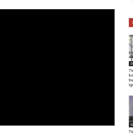
D
TV
ko
bu
Ig
D
T