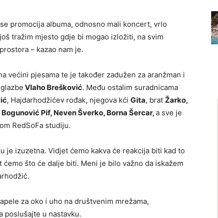
e se promocija albuma, odnosno mali koncert, vrlo
još tražim mjesto gdje bi mogao izložiti, na svim
 prostora – kazao nam je.
 na većini pjesama te je također zadužen za aranžman i
 glazbe
Vlaho Brešković
. Među ostalim suradnicama
ić
, Hajdarhodžićev rođak, njegova kći
Gita
, brat
Žarko,
 Bogunović Pif, Neven Šverko, Borna Šercar,
a sve je
om RedSoFa studiju.
u je izuzetna. Vidjet ćemo kakva će reakcija biti kad to
t ćemo što će dalje biti. Meni je bilo važno da iskažem
arhodžić.
zapele za oko i uho na društvenim mrežama,
a poslušajte u nastavku.