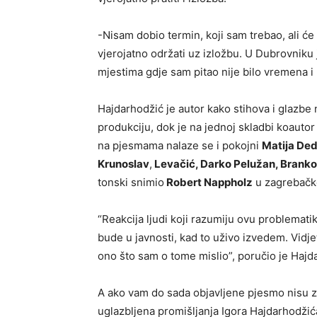
-Nisam dobio termin, koji sam trebao, ali ć
vjerojatno održati uz izložbu. U Dubrovniku 
mjestima gdje sam pitao nije bilo vremena i
Hajdarhodžić je autor kako stihova i glazbe
produkciju, dok je na jednoj skladbi koautor
na pjesmama nalaze se i pokojni
Matija Ded
Krunoslav
,
Levačić, Darko Pelužan, Branko
tonski snimio
Robert Nappholz
u zagrebačk
“Reakcija ljudi koji razumiju ovu problematik
bude u javnosti, kad to uživo izvedem. Vidje
ono što sam o tome mislio”, poručio je Hajd
A ako vam do sada objavljene pjesmo nisu 
uglazbljena promišljanja Igora Hajdarhodžić