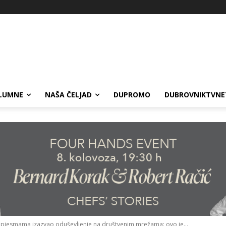
LUMNE
NAŠA ČELJAD
DUPROMO
DUBROVNIKTVNE
 pjesmama izazvao oduševljenje na društvenim mrežama: ovo je...