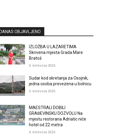
DANAS OBJAVLJENO
IZLOŽBA U LAZARETIMA
Skrivena mjesta Grada Mare
Bratoš
6. kolovoza 2026.
Sudar kod skretanja za Osojnik,
jedna osoba prevezena u bolnicu
6. kolovoza 2026.
MAESTRALI DOBILI
GRAĐEVINSKU DOZVOLU Na
mjestu restorana Adriatic niče
hotel od 22 metra
6. kolovoza 2026.