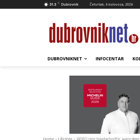
C
Četvrtak, 6 kolovoza, 2026
31.3
Dubrovnik
DUBROVNIKNET
INFOCENTAR
KO
Home
Lifestyle
VIDEO Igor Hajdarhodžić autorskim