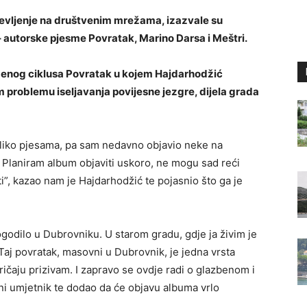
uševljenje na društvenim mrežama, izazvale su
 autorske pjesme Povratak, Marino Darsa i Meštri.
benog ciklusa Povratak u kojem Hajdarhodžić
problemu iseljavanja povijesne jezgre, dijela grada
liko pjesama, pa sam nedavno objavio neke na
 Planiram album objaviti uskoro, ne mogu sad reći
i”, kazao nam je Hajdarhodžić te pojasnio što ga je
ogodilo u Dubrovniku. U starom gradu, gdje ja živim je
Taj povratak, masovni u Dubrovnik, je jedna vrsta
zričaju prizivam. I zapravo se ovdje radi o glazbenom i
ni umjetnik te dodao da će objavu albuma vrlo