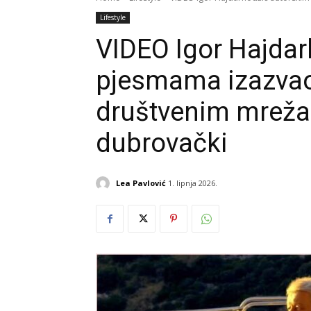
Lifestyle
VIDEO Igor Hajda
pjesmama izazvao
društvenim mrežama
dubrovački
Lea Pavlović
1. lipnja 2026.