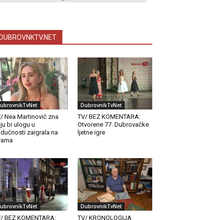
DUBROVNKTV.NET
ubrovnikTvNet
DubrovnikTvNet
/ Nea Martinović zna
TV/ BEZ KOMENTARA:
ju bi ulogu u
Otvorene 77. Dubrovačke
dućnosti zaigrala na
ljetne igre
rama
ubrovnikTvNet
DubrovnikTvNet
V/ BEZ KOMENTARA:
TV/ KRONOLOGIJA