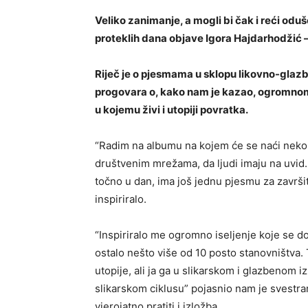
Veliko zanimanje, a mogli bi čak i reći od
proteklih dana objave Igora Hajdarhodžić –
Riječ je o pjesmama u sklopu likovno-glaz
progovara o, kako nam je kazao, ogromnom 
u kojemu živi i utopiji povratka.
“Radim na albumu na kojem će se naći neko
društvenim mrežama, da ljudi imaju na uvid.
točno u dan, ima još jednu pjesmu za završit
inspiriralo.
“Inspiriralo me ogromno iseljenje koje se d
ostalo nešto više od 10 posto stanovništva. 
utopije, ali ja ga u slikarskom i glazbenom i
slikarskom ciklusu” pojasnio nam je svestra
vjerojatno pratiti i izložba.