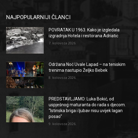
NAJPOPULARNIJI ČLANCI
POVRATAK U 1963. Kako je izgledala
izgradnja Hotela i restorana Adriatic
7. kolovoza 2026.
Održana Noć Uvale Lapad – na teniskim
trenima nastupio Željko Bebek
8. kolovoza 2026.
PREDSTAVLJAMO: Luka Bokić, od
uspješnog maturanta do rada s djecom.
“Istinska briga i ljubav nisu uvijek lagan
posao“
9. kolovoza 2026.