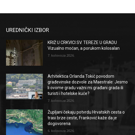
UREDNIČKI IZBOR
KRIŽ U CRKVICI SV. TEREZE U GRADU
Vizualno moćan, a porukom kolosalan
7. kolovoza 2026.
Arhitektica Orlanda Tokić povodom
građevinske dozvole za Maestrale: Jesmo
li ovome gradu važni mi građani grada ili
turisti i hotelske kuće?
7. kolovoza 2026.
Župljani čekaju potvrdu Hrvatskih cesta o
trasi brze ceste, Franković kaže da je
dogovorena
6. kolovoza 2026.