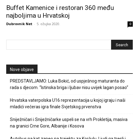
Buffet Kamenice i restoran 360 među
najboljima u Hrvatskoj
Dubrovnik Net
-
5. ožujka 2020.
0
Nove objave
PREDSTAVLJAMO: Luka Bokić, od uspješnog maturanta do
rada s djecom. “Istinska briga i ljubav nisu uvijek lagan posao“
Hrvatska vaterpolska U16 reprezentacija u kojoj igraju i naši
mladići večeras igra finale Svjetskog prvenstva
Sniježničari i Sniježničarke uspeli se na vrh Prokletija, masiva
na granici Crne Gore, Albanije i Kosova
Autobus na kat zapeo na trajektu za Korčulu. Ljudi ga tresli i