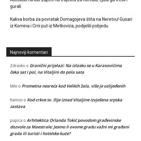
gurali
Kakva borba za povratak Domagojeva štita na Neretvu! Gusari
iz Komina i Crni put iz Metkovića, podijelili pobjedu
Najnoviji komentari
Granični prijelazi: Na izlasku se u Karasovićima
Zdravko
o
čeka sat i pol, na Vitaljini do pola sata
Prometna nesreća kod Velikih žala, više je ozlijeđenih
Mile
o
Kod crkve sv. Ilije iznad Vitaljine izvješena srpska
Ramon
o
zastava
Arhitektica Orlanda Tokić povodom građevinske
pupica
o
dozvole za Maestrale: Jesmo li ovome gradu važni mi građani
grada ili turisti i hotelske kuće?