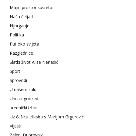
Majin prostor susreta
Naša čeljad
Njorganje
Politika
Put oko svijeta
Razglednice
Slatki život Alise Nenadić
Sport
Sprovodi
U našem stilu
Uncategorized
urednički izbor
Uz čašicu eliksira s Marijom Grgurević
Vijesti
Zeleni Dubrovnik