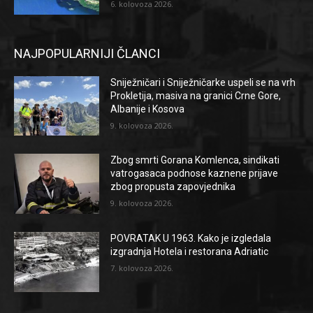
6. kolovoza 2026.
NAJPOPULARNIJI ČLANCI
Sniježničari i Sniježničarke uspeli se na vrh
Prokletija, masiva na granici Crne Gore,
Albanije i Kosova
9. kolovoza 2026.
Zbog smrti Gorana Komlenca, sindikati
vatrogasaca podnose kaznene prijave
zbog propusta zapovjednika
9. kolovoza 2026.
POVRATAK U 1963. Kako je izgledala
izgradnja Hotela i restorana Adriatic
7. kolovoza 2026.