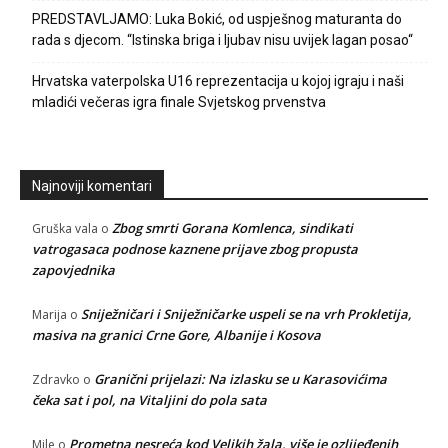
PREDSTAVLJAMO: Luka Bokić, od uspješnog maturanta do
rada s djecom. “Istinska briga i ljubav nisu uvijek lagan posao“
Hrvatska vaterpolska U16 reprezentacija u kojoj igraju i naši
mladići večeras igra finale Svjetskog prvenstva
Najnoviji komentari
Zbog smrti Gorana Komlenca, sindikati
Gruška vala
o
vatrogasaca podnose kaznene prijave zbog propusta
zapovjednika
Sniježničari i Sniježničarke uspeli se na vrh Prokletija,
Marija
o
masiva na granici Crne Gore, Albanije i Kosova
Granični prijelazi: Na izlasku se u Karasovićima
Zdravko
o
čeka sat i pol, na Vitaljini do pola sata
Prometna nesreća kod Velikih žala, više je ozlijeđenih
Mile
o