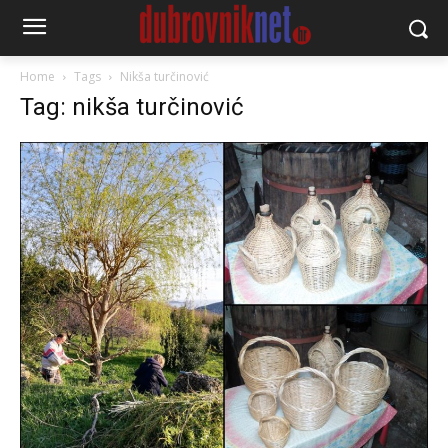
Home
Tags
Nikša turčinović
Tag: nikša turčinović