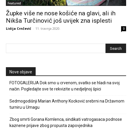
Featured
Župke više ne nose košiće na glavi, ali ih
Nikša Turčinović još uvijek zna isplesti
Lidija Crnčević
-
11. travnja 2020.
0
Nove objave
FOTOGALERIJA Dok smo u crvenom, svatko se hladi na svoj
način. Pogledajte sve te rekvizite u nedjeljnoj špici
Sedmogodišnji Marian Anthony Kocković srebrni na Državnom
turniru u Umagu
Zbog smrti Gorana Komlenca, sindikati vatrogasaca podnose
kaznene prijave zbog propusta zapovjednika