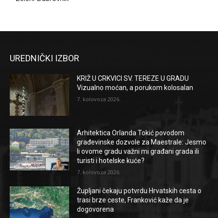
UREDNIČKI IZBOR
KRIŽ U CRKVICI SV. TEREZE U GRADU
Vizualno moćan, a porukom kolosalan
7. kolovoza 2026.
Arhitektica Orlanda Tokić povodom
građevinske dozvole za Maestrale: Jesmo
li ovome gradu važni mi građani grada ili
turisti i hotelske kuće?
7. kolovoza 2026.
Župljani čekaju potvrdu Hrvatskih cesta o
trasi brze ceste, Franković kaže da je
dogovorena