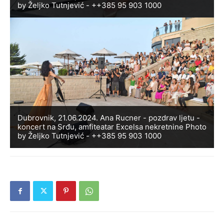
by Željko Tutnjević - ++385 95 903 1000
Dubrovnik, 21.06.2024. Ana Rucner - pozdrav ljetu -
koncert na Srđu, amfiteatar Excelsa nekretnine Photo
by Željko Tutnjević - ++385 95 903 1000