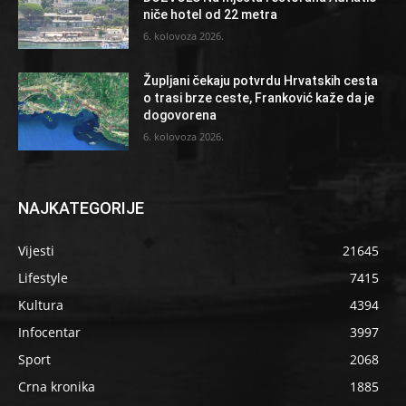
niče hotel od 22 metra
6. kolovoza 2026.
Župljani čekaju potvrdu Hrvatskih cesta
o trasi brze ceste, Franković kaže da je
dogovorena
6. kolovoza 2026.
NAJKATEGORIJE
Vijesti
21645
Lifestyle
7415
Kultura
4394
Infocentar
3997
Sport
2068
Crna kronika
1885