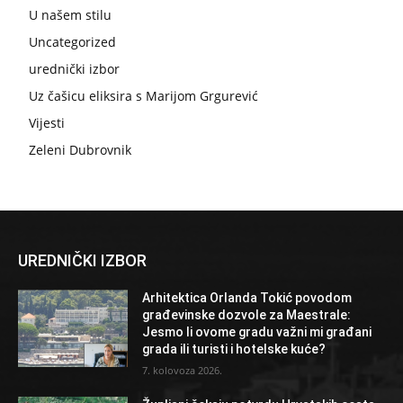
U našem stilu
Uncategorized
urednički izbor
Uz čašicu eliksira s Marijom Grgurević
Vijesti
Zeleni Dubrovnik
UREDNIČKI IZBOR
Arhitektica Orlanda Tokić povodom
građevinske dozvole za Maestrale:
Jesmo li ovome gradu važni mi građani
grada ili turisti i hotelske kuće?
7. kolovoza 2026.