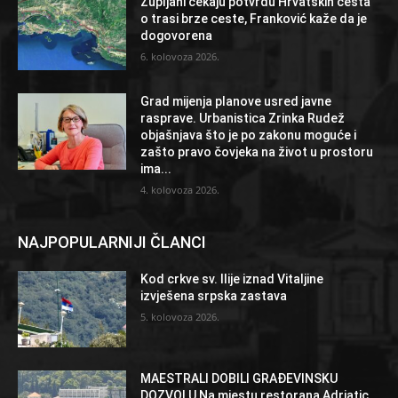
Župljani čekaju potvrdu Hrvatskih cesta
o trasi brze ceste, Franković kaže da je
dogovorena
6. kolovoza 2026.
Grad mijenja planove usred javne
rasprave. Urbanistica Zrinka Rudež
objašnjava što je po zakonu moguće i
zašto pravo čovjeka na život u prostoru
ima...
4. kolovoza 2026.
NAJPOPULARNIJI ČLANCI
Kod crkve sv. Ilije iznad Vitaljine
izvješena srpska zastava
5. kolovoza 2026.
MAESTRALI DOBILI GRAĐEVINSKU
DOZVOLU Na mjestu restorana Adriatic