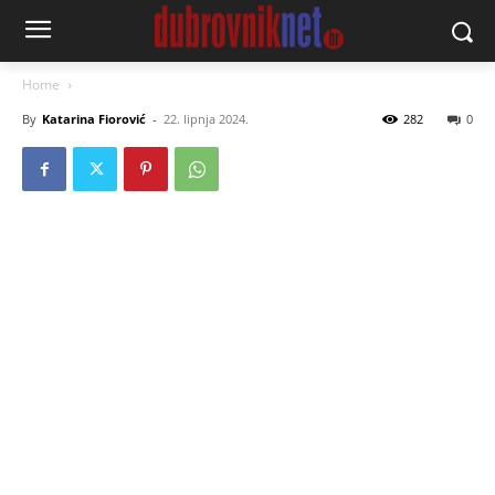
Home
By
Katarina Fiorović
-
22. lipnja 2024.
282
0