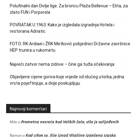
Polufinalni dan Divlje lige: Za broncu Plaža Bellevue – Elita, za
zlato FUN i Porporela
POVRATAK U 1963. Kako je izgledala izgradnja Hotela i
restorana Adriatic
FOTO: RK Ardiaei i ŽRK Metković pobjednici Državne završnice
HEP trunira u rukometu
Najveći zatvor nema zidove – čine ga tuđa očekivanja
Objavljene cijene goriva koje vrijede od idućeg utorka; jedna
vrsta pojeftinjuje, a dvije poskupljuju
Najnoviji komentari
Prometna nesreća kod Velikih žala, više je ozlijeđenih
Mile
o
Kod crkve sv. Ilije iznad Vitaljine izvješena srpska
Ramon
o