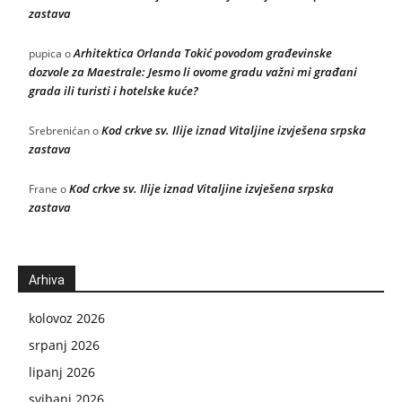
zastava
Arhitektica Orlanda Tokić povodom građevinske
pupica
o
dozvole za Maestrale: Jesmo li ovome gradu važni mi građani
grada ili turisti i hotelske kuće?
Kod crkve sv. Ilije iznad Vitaljine izvješena srpska
Srebrenićan
o
zastava
Kod crkve sv. Ilije iznad Vitaljine izvješena srpska
Frane
o
zastava
Arhiva
kolovoz 2026
srpanj 2026
lipanj 2026
svibanj 2026