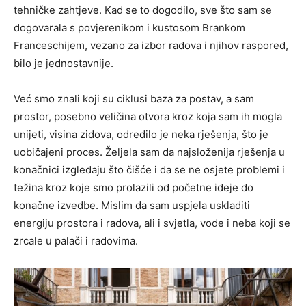
tehničke zahtjeve. Kad se to dogodilo, sve što sam se
dogovarala s povjerenikom i kustosom Brankom
Franceschijem, vezano za izbor radova i njihov raspored,
bilo je jednostavnije.
Već smo znali koji su ciklusi baza za postav, a sam
prostor, posebno veličina otvora kroz koja sam ih mogla
unijeti, visina zidova, odredilo je neka rješenja, što je
uobičajeni proces. Željela sam da najsloženija rješenja u
konačnici izgledaju što čišće i da se ne osjete problemi i
težina kroz koje smo prolazili od početne ideje do
konačne izvedbe. Mislim da sam uspjela uskladiti
energiju prostora i radova, ali i svjetla, vode i neba koji se
zrcale u palači i radovima.