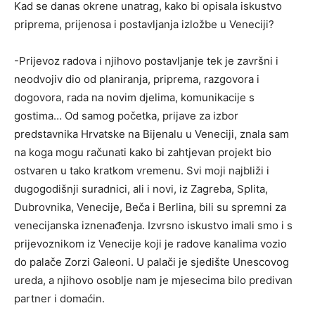
Kad se danas okrene unatrag, kako bi opisala iskustvo
priprema, prijenosa i postavljanja izložbe u Veneciji?
-Prijevoz radova i njihovo postavljanje tek je završni i
neodvojiv dio od planiranja, priprema, razgovora i
dogovora, rada na novim djelima, komunikacije s
gostima… Od samog početka, prijave za izbor
predstavnika Hrvatske na Bijenalu u Veneciji, znala sam
na koga mogu računati kako bi zahtjevan projekt bio
ostvaren u tako kratkom vremenu. Svi moji najbliži i
dugogodišnji suradnici, ali i novi, iz Zagreba, Splita,
Dubrovnika, Venecije, Beča i Berlina, bili su spremni za
venecijanska iznenađenja. Izvrsno iskustvo imali smo i s
prijevoznikom iz Venecije koji je radove kanalima vozio
do palače Zorzi Galeoni. U palači je sjedište Unescovog
ureda, a njihovo osoblje nam je mjesecima bilo predivan
partner i domaćin.