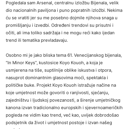
Pogledala sam Arsenal, centralnu izložbu Bijenala, velik
dio nacionalnih paviljona i puno popratnih izložbi. Nekima
ću se vratiti jer su me posebno dojmile njihova snaga u
promišljanju i izvedbi. Određeni trendovi su prisutni i
očiti, ali ima toliko sadržaja i ne mogu reći kako ijedan
trend ili tematika prevladavaju.
Osobno mi je jako bliska tema 61. Venecijanskog bijenala,
“In Minor Keys”, kustosice Koyo Kouoh, a koja je
usmjerena na tiše, suptilnije oblike iskustva i otpora,
nasuprot dominantnim glasovima moći, spektakla i
političke buke. Projekt Koyo Kouoh istražuje načine na
koje umjetnost može govoriti o ranjivosti, sjećanju,
zajedništvu i ljudskoj povezanosti, a širenje umjetničkog
kanona izvan tradicionalno europskih i sjevernoameričkih
pogleda ne vidim kao trend, već kao, uvijek dobrodošao
podsjetnik da život i umjetnost postoje i izvan našeg