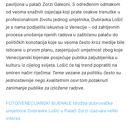
paviljona u palači Zorzi Galeoni. S određenim odmakom
od veoma snažnih osjećaja koji prate ovakve trenutke u
profesionalnom životu jednog umjetnika, Dubravka Lošić
je s nama podijelila iskustva iz Venecije – od zahtjevnih
procesa unošenja njenih radova u zaštićenu palaču do
političkih konotacija koje su veoma često kroz medije bile
isticane u prvom planu, zasjenjujući umjetnost zbog koje
Venecijanski bijenale posjećuje publika zaljubljenika u
kulturu iz cijelog svijeta. Lošić će taj trend popratiti na
smiren način riječima:
Teme vezane za politiku često su
jednostavnije nego kvalitetnim osvrtom potaknuti
zanimanje publike za izložene radove
.
FOTO/VENECIJANSKI BIJENALE Izložba dubrovačke
umjetnice Dubravke Lošić u Palači Zorzi izazvala veliki
interes