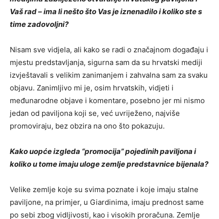
Vaš rad – ima li nešto što Vas je iznenadilo i koliko ste s
time zadovoljni?
Nisam sve vidjela, ali kako se radi o značajnom događaju i
mjestu predstavljanja, sigurna sam da su hrvatski mediji
izvještavali s velikim zanimanjem i zahvalna sam za svaku
objavu. Zanimljivo mi je, osim hrvatskih, vidjeti i
međunarodne objave i komentare, posebno jer mi nismo
jedan od paviljona koji se, već uvriježeno, najviše
promoviraju, bez obzira na ono što pokazuju.
Kako uopće izgleda “promocija” pojedinih paviljona i
koliko u tome imaju uloge zemlje predstavnice bijenala?
Velike zemlje koje su svima poznate i koje imaju stalne
paviljone, na primjer, u Giardinima, imaju prednost same
po sebi zbog vidljivosti, kao i visokih proračuna. Zemlje