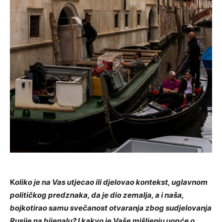
K
oliko je na Vas utjecao ili djelovao kontekst, uglavnom
političkog predznaka, da je dio zemalja, a i naša,
bojkotirao samu svečanost otvaranja zbog sudjelovanja
Rusije na bijenalu? I kakvo je Vaše mišljenju uopće o