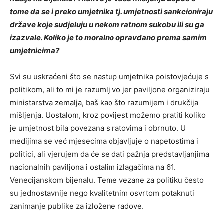
tome da se i preko umjetnika tj. umjetnosti sankcioniraju
države koje sudjeluju u nekom ratnom sukobu ili su ga
izazvale. Koliko je to moralno opravdano prema samim
umjetnicima?
Svi su uskraćeni što se nastup umjetnika poistovjećuje s
politikom, ali to mi je razumljivo jer paviljone organiziraju
ministarstva zemalja, baš kao što razumijem i drukčija
mišljenja. Uostalom, kroz povijest možemo pratiti koliko
je umjetnost bila povezana s ratovima i obrnuto. U
medijima se već mjesecima objavljuje o napetostima i
politici, ali vjerujem da će se dati pažnja predstavljanjima
nacionalnih paviljona i ostalim izlagačima na 61.
Venecijanskom bijenalu. Teme vezane za politiku često
su jednostavnije nego kvalitetnim osvrtom potaknuti
zanimanje publike za izložene radove.