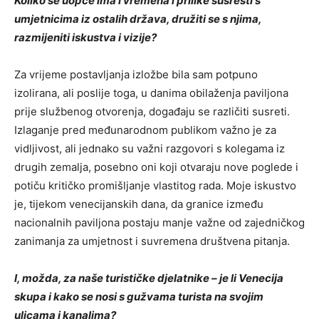
Koliko se uopće ima i vremena i prilike susresti s
umjetnicima iz ostalih država, družiti se s njima,
razmijeniti iskustva i vizije?
Za vrijeme postavljanja izložbe bila sam potpuno
izolirana, ali poslije toga, u danima obilaženja paviljona
prije službenog otvorenja, događaju se različiti susreti.
Izlaganje pred međunarodnom publikom važno je za
vidljivost, ali jednako su važni razgovori s kolegama iz
drugih zemalja, posebno oni koji otvaraju nove poglede i
potiču kritičko promišljanje vlastitog rada. Moje iskustvo
je, tijekom venecijanskih dana, da granice između
nacionalnih paviljona postaju manje važne od zajedničkog
zanimanja za umjetnost i suvremena društvena pitanja.
I, možda, za naše turističke djelatnike – je li Venecija
skupa i kako se nosi s gužvama turista na svojim
ulicama i kanalima?