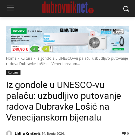
Home
Kultura
Iz gondole u UNESCO-vu palaču: uzbudljivo putovanje
radova Dubravke Lošić na Venecijanskom...
Kultura
Iz gondole u UNESCO-vu
palaču: uzbudljivo putovanje
radova Dubravke Lošić na
Venecijanskom bijenalu
Lidija Crnčević
14. lipnja 2026.
0