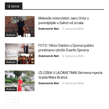
Iz teme
Meksički violončelist Jairo Ortiz u
ponedjeljak u Saloči od zrcala
Dubrovnik Net
-
7. kolovoza 2026.
Kultura
FOTO: Viktor Daldon u Sponzi publici
predstavio izložbi Svjetlo Sjevera
Dubrovnik Net
-
6. kolovoza 2026.
Kultura
IZLOŽBA U LAZARETIMA Skrivena mjesta
Grada Mare Bratoš
Dubrovnik Net
-
6. kolovoza 2026.
Kultura