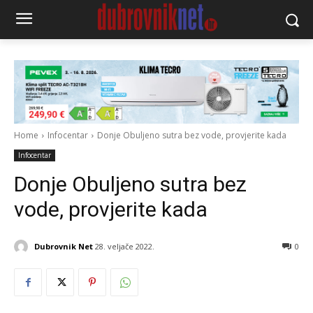
Home
Infocentar
Donje Obuljeno sutra bez vode, provjerite kada
Infocentar
Donje Obuljeno sutra bez
vode, provjerite kada
Dubrovnik Net
28. veljače 2022.
0