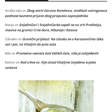
Zbog smrti Gorana Komlenca, sindikati vatrogasaca
Gruška vala
on
podnose kaznene prijave zbog propusta zapovjednika
Sniježničari i Sniježničarke uspeli se na vrh Prokletija,
Marija
on
masiva na granici Crne Gore, Albanije i Kosova
Granični prijelazi: Na izlasku se u Karasovićima čeka
Zdravko
on
sat i pol, na Vitaljini do pola sata
Prometna nesreća kod Velikih žala, više je ozlijeđenih
Mile
on
Kod crkve sv. Ilije iznad Vitaljine izvješena srpska
Ramon
on
zastava