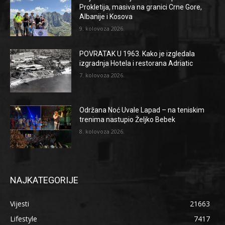
Prokletija, masiva na granici Crne Gore,
Albanije i Kosova
9. kolovoza 2026.
POVRATAK U 1963. Kako je izgledala
izgradnja Hotela i restorana Adriatic
7. kolovoza 2026.
Održana Noć Uvale Lapad – na teniskim
trenima nastupio Željko Bebek
8. kolovoza 2026.
NAJKATEGORIJE
Vijesti
21663
Lifestyle
7417