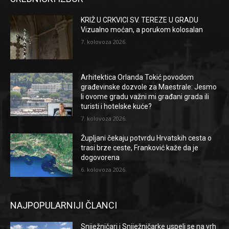
KRIŽ U CRKVICI SV. TEREZE U GRADU
Vizualno moćan, a porukom kolosalan
7. kolovoza 2026.
Arhitektica Orlanda Tokić povodom
građevinske dozvole za Maestrale: Jesmo
li ovome gradu važni mi građani grada ili
turisti i hotelske kuće?
7. kolovoza 2026.
Župljani čekaju potvrdu Hrvatskih cesta o
trasi brze ceste, Franković kaže da je
dogovorena
6. kolovoza 2026.
NAJPOPULARNIJI ČLANCI
Sniježničari i Sniježničarke uspeli se na vrh