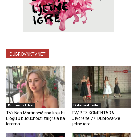
DUBROVNKTV.NET
DubrovnikTvNet
DubrovnikTvNet
TV/ Nea Martinović zna koju bi
TV/ BEZ KOMENTARA:
ulogu u budućnosti zaigrala na
Otvorene 77. Dubrovačke
Igrama
ljetne igre