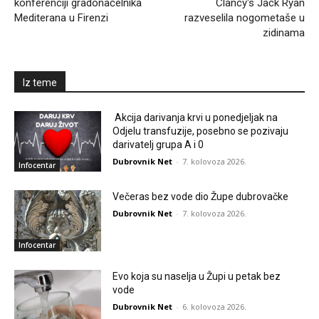
konferenciji gradonačelnika
Clancy‘s Jack Ryan
Mediterana u Firenzi
razveselila nogometaše u
zidinama
Iz teme
Akcija darivanja krvi u ponedjeljak na
Odjelu transfuzije, posebno se pozivaju
darivatelj grupa A i 0
Dubrovnik Net
-
7. kolovoza 2026.
Infocentar
Večeras bez vode dio Župe dubrovačke
Dubrovnik Net
-
7. kolovoza 2026.
Infocentar
Evo koja su naselja u Župi u petak bez
vode
Dubrovnik Net
-
6. kolovoza 2026.