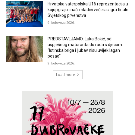
Hrvatska vaterpolska U16 reprezentacija u
kojoj igraju i naši mladići večeras igra finale
Svjetskog prvenstva
9. kolovoza 2026.
PREDSTAVLJAMO: Luka Bokić, od
uspješnog maturanta do rada s djecom.
“Istinska briga i ljubav nisu uvijek lagan
posao“
9. kolovoza 2026.
Load more