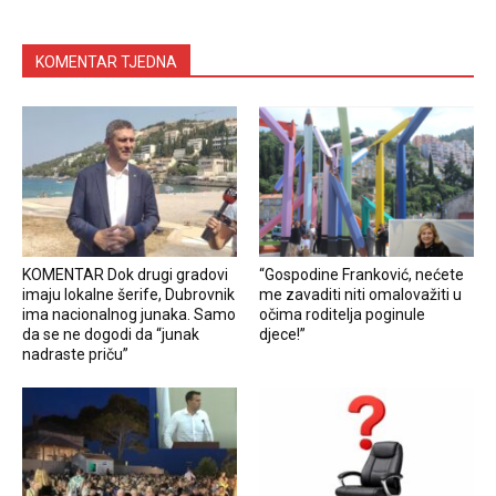
KOMENTAR TJEDNA
KOMENTAR Dok drugi gradovi
“Gospodine Franković, nećete
imaju lokalne šerife, Dubrovnik
me zavaditi niti omalovažiti u
ima nacionalnog junaka. Samo
očima roditelja poginule
da se ne dogodi da “junak
djece!”
nadraste priču”