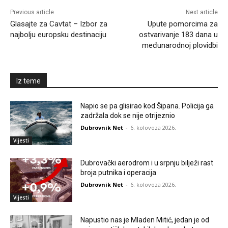
Previous article
Next article
Glasajte za Cavtat – Izbor za
Upute pomorcima za
najbolju europsku destinaciju
ostvarivanje 183 dana u
međunarodnoj plovidbi
Iz teme
Napio se pa glisirao kod Šipana. Policija ga
zadržala dok se nije otrijeznio
Dubrovnik Net
-
6. kolovoza 2026.
Vijesti
Dubrovački aerodrom i u srpnju bilježi rast
broja putnika i operacija
Dubrovnik Net
-
6. kolovoza 2026.
Vijesti
Napustio nas je Mladen Mitić, jedan je od