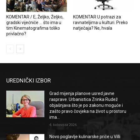
KOMENTAR / E, Željko, Željko,
KOMENTAR U potrazi za
gradski vijećniče … što ima u
ravnateljima u kulturi. Preko
tim Kinematografima toliko
natječaja? Ne, hvala
privlačno?
UREDNIČKI IZBOR
Grad mijenja planove usred javne
rasprave. Urbanistica Zrinka Rudež
objašnjava što je po zakonu moguće i
zašto pravo čovjeka na život u prostoru
ima...
4. kolovoza 2026.
Novo poglavlje kulinarske priče u Villi