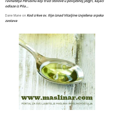
ravnatelja Perušinu koji traži stolove u povijesnoj jezgri, kajaci
odlaze iz Pila…
Kod crkve sv. Ilije iznad Vitaljine izvješena srpska
Dane Mane
on
zastava