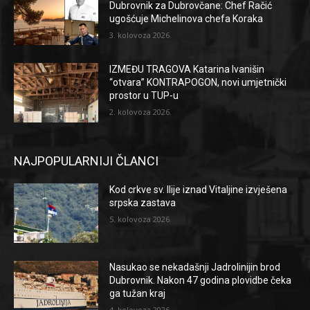
Dubrovnik za Dubrovčane: Chef Račić
ugošćuje Michelinova chefa Koraka
3. kolovoza 2026.
IZMEĐU TRAGOVA Katarina Ivanišin
“otvara” KONTRAPOGON, novi umjetnički
prostor u TUP-u
2. kolovoza 2026.
NAJPOPULARNIJI ČLANCI
Kod crkve sv. Ilije iznad Vitaljine izvješena
srpska zastava
5. kolovoza 2026.
Nasukao se nekadašnji Jadrolinijin brod
Dubrovnik. Nakon 47 godina plovidbe čeka
ga tužan kraj
4. kolovoza 2026.