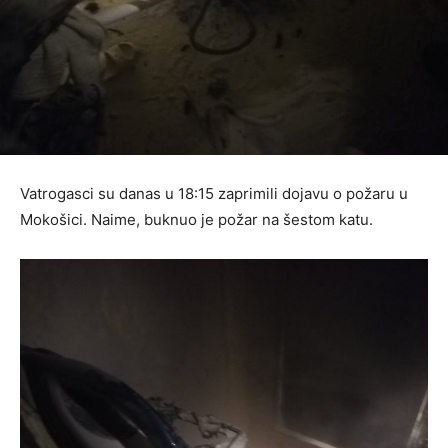
Vatrogasci su danas u 18:15 zaprimili dojavu o požaru u
Mokošici. Naime, buknuo je požar na šestom katu.