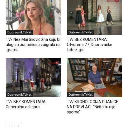
DubrovnikTvNet
DubrovnikTvNet
TV/ Nea Martinović zna koju bi
TV/ BEZ KOMENTARA:
ulogu u budućnosti zaigrala na
Otvorene 77. Dubrovačke
Igrama
ljetne igre
DubrovnikTvNet
DubrovnikTvNet
TV/ BEZ KOMENTARA:
TV/ KRONOLOGIJA GRANICE
Generalna od Igara
NA PREVLACI: “Ništa tu nije
sporno”