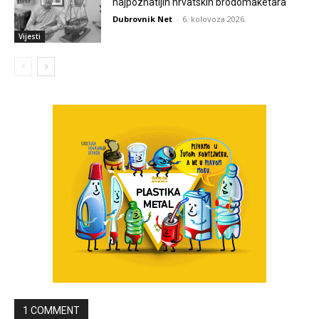
najpoznatijih hrvatskih brodomaketara
Dubrovnik Net
-
6. kolovoza 2026.
Vijesti
1 COMMENT