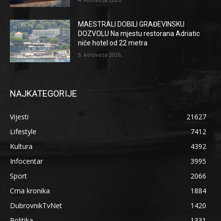
MAESTRALI DOBILI GRAĐEVINSKU
DOZVOLU Na mjestu restorana Adriatic
niče hotel od 22 metra
6. kolovoza 2026.
NAJKATEGORIJE
Vijesti
21627
Lifestyle
7412
Kultura
4392
Infocentar
3995
Sport
2066
Crna kronika
1884
DubrovnikTvNet
1420
Politika
1331