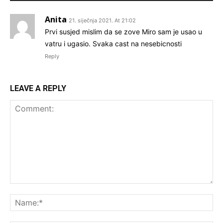
Anita
21. siječnja 2021. At 21:02
Prvi susjed mislim da se zove Miro sam je usao u
vatru i ugasio. Svaka cast na nesebicnosti
Reply
LEAVE A REPLY
Comment:
Na