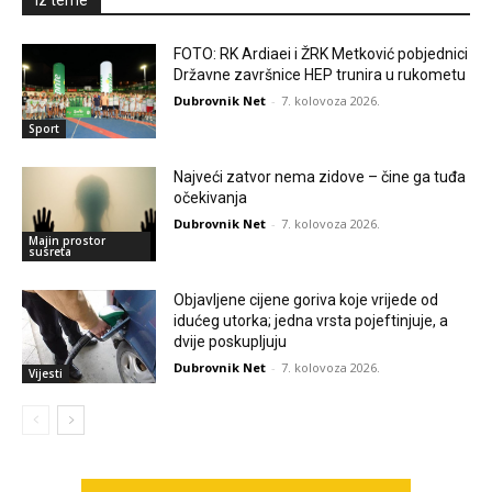
Iz teme
FOTO: RK Ardiaei i ŽRK Metković pobjednici
Državne završnice HEP trunira u rukometu
Dubrovnik Net
-
7. kolovoza 2026.
Sport
Najveći zatvor nema zidove – čine ga tuđa
očekivanja
Dubrovnik Net
-
7. kolovoza 2026.
Majin prostor
susreta
Objavljene cijene goriva koje vrijede od
idućeg utorka; jedna vrsta pojeftinjuje, a
dvije poskupljuju
Dubrovnik Net
-
7. kolovoza 2026.
Vijesti