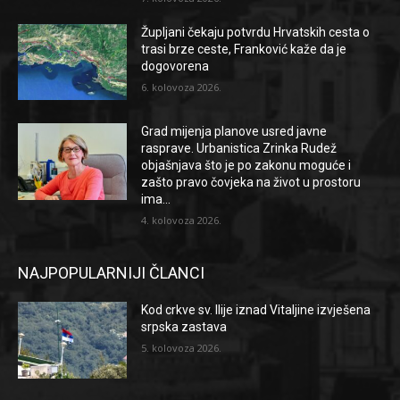
Župljani čekaju potvrdu Hrvatskih cesta o
trasi brze ceste, Franković kaže da je
dogovorena
6. kolovoza 2026.
Grad mijenja planove usred javne
rasprave. Urbanistica Zrinka Rudež
objašnjava što je po zakonu moguće i
zašto pravo čovjeka na život u prostoru
ima...
4. kolovoza 2026.
NAJPOPULARNIJI ČLANCI
Kod crkve sv. Ilije iznad Vitaljine izvješena
srpska zastava
5. kolovoza 2026.