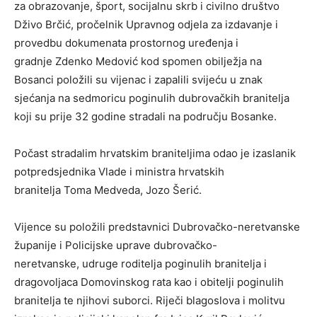
za obrazovanje, šport, socijalnu skrb i civilno društvo
Dživo Brčić, pročelnik Upravnog odjela za izdavanje i
provedbu dokumenata prostornog uređenja i
gradnje Zdenko Medović kod spomen obilježja na
Bosanci položili su vijenac i zapalili svijeću u znak
sjećanja na sedmoricu poginulih dubrovačkih branitelja
koji su prije 32 godine stradali na području Bosanke.
Počast stradalim hrvatskim braniteljima odao je izaslanik
potpredsjednika Vlade i ministra hrvatskih
branitelja Toma Medveda, Jozo Šerić.
Vijence su položili predstavnici Dubrovačko-neretvanske
županije i Policijske uprave dubrovačko-
neretvanske, udruge roditelja poginulih branitelja i
dragovoljaca Domovinskog rata kao i obitelji poginulih
branitelja te njihovi suborci. Riječi blagoslova i molitvu