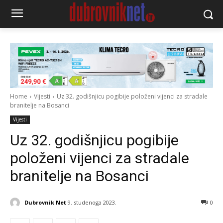
Home
Vijesti
Uz 32. godišnjicu pogibije položeni vijenci za stradale
branitelje na Bosanci
Vijesti
Uz 32. godišnjicu pogibije
položeni vijenci za stradale
branitelje na Bosanci
Dubrovnik Net
9. studenoga 2023.
0