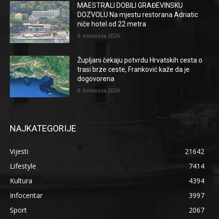
MAESTRALI DOBILI GRAĐEVINSKU
DOZVOLU Na mjestu restorana Adriatic
niče hotel od 22 metra
6. kolovoza 2026.
Župljani čekaju potvrdu Hrvatskih cesta o
trasi brze ceste, Franković kaže da je
dogovorena
6. kolovoza 2026.
NAJKATEGORIJE
Vijesti
21642
Lifestyle
7414
Kultura
4394
Infocentar
3997
Sport
2067