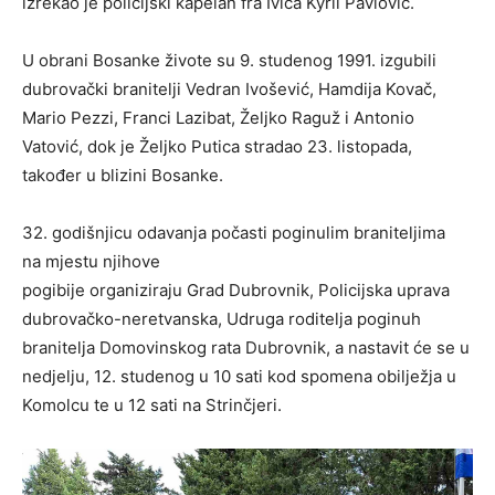
izrekao je policijski kapelan fra Ivica Kyril Pavlović.
U obrani Bosanke živote su 9. studenog 1991. izgubili
dubrovački branitelji Vedran Ivošević, Hamdija Kovač,
Mario Pezzi, Franci Lazibat, Željko Raguž i Antonio
Vatović, dok je Željko Putica stradao 23. listopada,
također u blizini Bosanke.
32. godišnjicu odavanja počasti poginulim braniteljima
na mjestu njihove
pogibije organiziraju Grad Dubrovnik, Policijska uprava
dubrovačko-neretvanska, Udruga roditelja poginuh
branitelja Domovinskog rata Dubrovnik, a nastavit će se u
nedjelju, 12. studenog u 10 sati kod spomena obilježja u
Komolcu te u 12 sati na Strinčjeri.