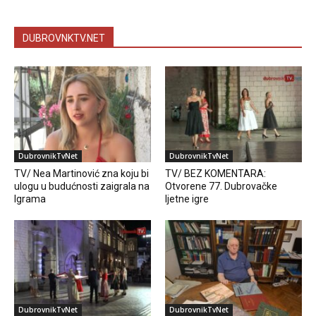
DUBROVNKTV.NET
DubrovnikTvNet
DubrovnikTvNet
TV/ Nea Martinović zna koju bi
TV/ BEZ KOMENTARA:
ulogu u budućnosti zaigrala na
Otvorene 77. Dubrovačke
Igrama
ljetne igre
DubrovnikTvNet
DubrovnikTvNet