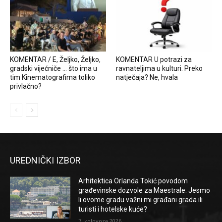
KOMENTAR / E, Željko, Željko,
KOMENTAR U potrazi za
gradski vijećniče … što ima u
ravnateljima u kulturi. Preko
tim Kinematografima toliko
natječaja? Ne, hvala
privlačno?
UREDNIČKI IZBOR
Arhitektica Orlanda Tokić povodom
građevinske dozvole za Maestrale: Jesmo
li ovome gradu važni mi građani grada ili
turisti i hotelske kuće?
7. kolovoza 2026.