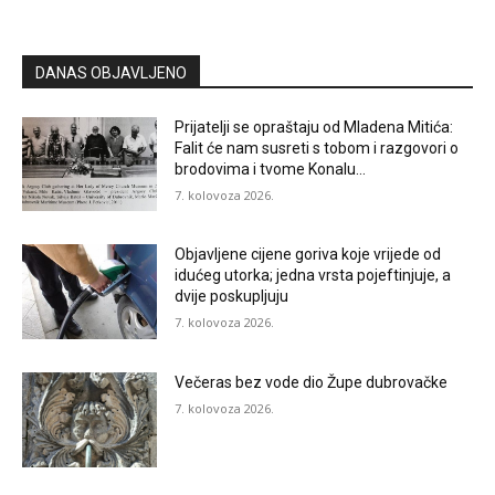
DANAS OBJAVLJENO
Prijatelji se opraštaju od Mladena Mitića:
Falit će nam susreti s tobom i razgovori o
brodovima i tvome Konalu…
7. kolovoza 2026.
Objavljene cijene goriva koje vrijede od
idućeg utorka; jedna vrsta pojeftinjuje, a
dvije poskupljuju
7. kolovoza 2026.
Večeras bez vode dio Župe dubrovačke
7. kolovoza 2026.