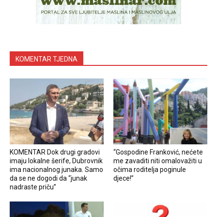
KOMENTAR TJEDNA
KOMENTAR Dok drugi gradovi
“Gospodine Franković, nećete
imaju lokalne šerife, Dubrovnik
me zavaditi niti omalovažiti u
ima nacionalnog junaka. Samo
očima roditelja poginule
da se ne dogodi da “junak
djece!”
nadraste priču”