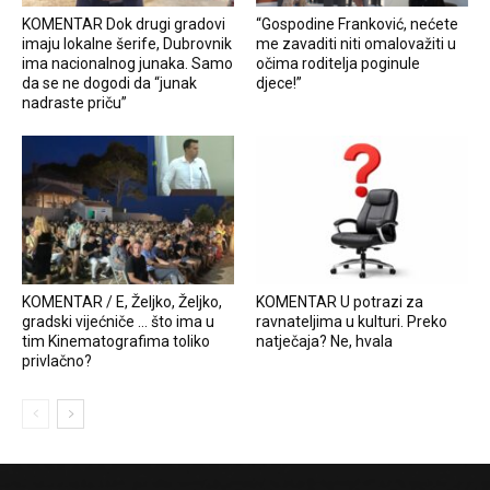
KOMENTAR Dok drugi gradovi
“Gospodine Franković, nećete
imaju lokalne šerife, Dubrovnik
me zavaditi niti omalovažiti u
ima nacionalnog junaka. Samo
očima roditelja poginule
da se ne dogodi da “junak
djece!”
nadraste priču”
KOMENTAR / E, Željko, Željko,
KOMENTAR U potrazi za
gradski vijećniče … što ima u
ravnateljima u kulturi. Preko
tim Kinematografima toliko
natječaja? Ne, hvala
privlačno?