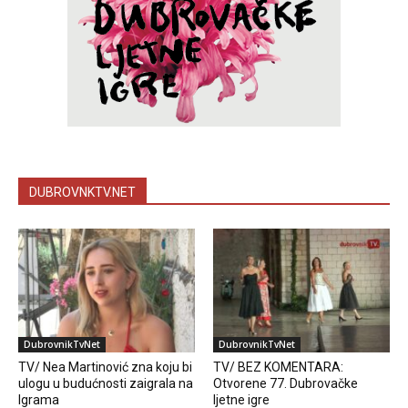
DUBROVNKTV.NET
DubrovnikTvNet
DubrovnikTvNet
TV/ Nea Martinović zna koju bi
TV/ BEZ KOMENTARA:
ulogu u budućnosti zaigrala na
Otvorene 77. Dubrovačke
Igrama
ljetne igre