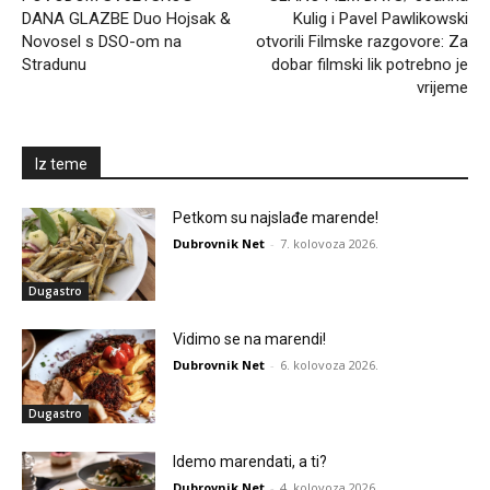
DANA GLAZBE Duo Hojsak &
Kulig i Pavel Pawlikowski
Novosel s DSO-om na
otvorili Filmske razgovore: Za
Stradunu
dobar filmski lik potrebno je
vrijeme
Iz teme
Petkom su najslađe marende!
Dubrovnik Net
-
7. kolovoza 2026.
Dugastro
Vidimo se na marendi!
Dubrovnik Net
-
6. kolovoza 2026.
Dugastro
Idemo marendati, a ti?
Dubrovnik Net
-
4. kolovoza 2026.