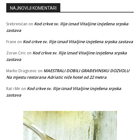
NAJNOVIJI KOMENTARI
Kod crkve sv. Ilije iznad Vitaljine izvješena srpska
Srebrenićan
on
zastava
Kod crkve sv. Ilije iznad Vitaljine izvješena srpska zastava
Frane
on
Kod crkve sv. Ilije iznad Vitaljine izvješena srpska
Zoran Ciric
on
zastava
MAESTRALI DOBILI GRAĐEVINSKU DOZVOLU
Marko Dragicevic
on
Na mjestu restorana Adriatic niče hotel od 22 metra
Kod crkve sv. Ilije iznad Vitaljine izvješena srpska
Rat i Mir
on
zastava