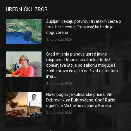
UREDNIČKI IZBOR
Župljani čekaju potvrdu Hrvatskih cesta o
trasi brze ceste, Franković kaže da je
dogovorena
6. kolovoza 2026.
Grad mijenja planove usred javne
rasprave. Urbanistica Zrinka Rudež
objašnjava što je po zakonu moguće i
zašto pravo čovjeka na život u prostoru
ima...
4. kolovoza 2026.
Novo poglavlje kulinarske priče u Villi
Dubrovnik za Dubrovčane: Chef Račić
ugošćuje Michelinova chefa Koraka
3. kolovoza 2026.