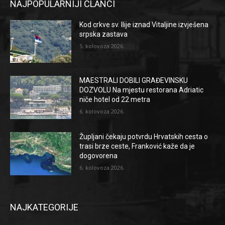
NAJPOPULARNIJI ČLANCI
Kod crkve sv. Ilije iznad Vitaljine izvješena
srpska zastava
5. kolovoza 2026.
MAESTRALI DOBILI GRAĐEVINSKU
DOZVOLU Na mjestu restorana Adriatic
niče hotel od 22 metra
6. kolovoza 2026.
Župljani čekaju potvrdu Hrvatskih cesta o
trasi brze ceste, Franković kaže da je
dogovorena
6. kolovoza 2026.
NAJKATEGORIJE