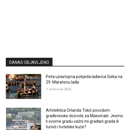
DANAS OBJAVLJENO
Peta uzastopna pobjeda lađarica Siska na
29. Maratonu lađa
7. kolovoza 2026.
Arhitektica Orlanda Tokić povodom
građevinske dozvole za Maestrale: Jesmo
li ovome gradu važni mi građani grada ili
turisti i hotelske kuće?