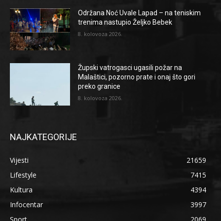
Održana Noć Uvale Lapad – na teniskim
trenima nastupio Željko Bebek
8. kolovoza 2026.
Župski vatrogasci ugasili požar na
Malaštici, pozorno prate i onaj što gori
preko granice
8. kolovoza 2026.
NAJKATEGORIJE
Vijesti
21659
Lifestyle
7415
Kultura
4394
Infocentar
3997
Sport
2069