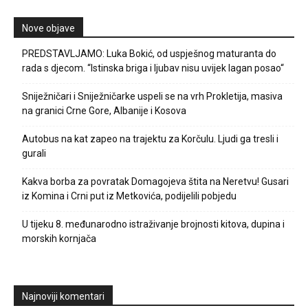
Nove objave
PREDSTAVLJAMO: Luka Bokić, od uspješnog maturanta do
rada s djecom. “Istinska briga i ljubav nisu uvijek lagan posao“
Sniježničari i Sniježničarke uspeli se na vrh Prokletija, masiva
na granici Crne Gore, Albanije i Kosova
Autobus na kat zapeo na trajektu za Korčulu. Ljudi ga tresli i
gurali
Kakva borba za povratak Domagojeva štita na Neretvu! Gusari
iz Komina i Crni put iz Metkovića, podijelili pobjedu
U tijeku 8. međunarodno istraživanje brojnosti kitova, dupina i
morskih kornjača
Najnoviji komentari