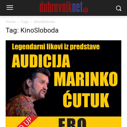
Home
Tags
KinoSloboda
Tag: KinoSloboda