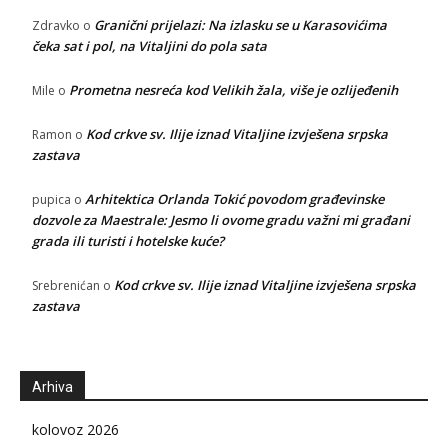
Granični prijelazi: Na izlasku se u Karasovićima
Zdravko
o
čeka sat i pol, na Vitaljini do pola sata
Prometna nesreća kod Velikih žala, više je ozlijeđenih
Mile
o
Kod crkve sv. Ilije iznad Vitaljine izvješena srpska
Ramon
o
zastava
Arhitektica Orlanda Tokić povodom građevinske
pupica
o
dozvole za Maestrale: Jesmo li ovome gradu važni mi građani
grada ili turisti i hotelske kuće?
Kod crkve sv. Ilije iznad Vitaljine izvješena srpska
Srebrenićan
o
zastava
Arhiva
kolovoz 2026