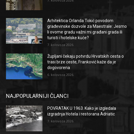
7. kolovoza 2026.
Arhitektica Orlanda Tokić povodom
građevinske dozvole za Maestrale: Jesmo
li ovome gradu važni mi građani grada ili
turisti i hotelske kuće?
7. kolovoza 2026.
Župljani čekaju potvrdu Hrvatskih cesta o
trasi brze ceste, Franković kaže da je
dogovorena
6. kolovoza 2026.
NAJPOPULARNIJI ČLANCI
POVRATAK U 1963. Kako je izgledala
izgradnja Hotela i restorana Adriatic
7. kolovoza 2026.