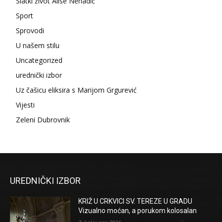
Slatki život Alise Nenadić
Sport
Sprovodi
U našem stilu
Uncategorized
urednički izbor
Uz čašicu eliksira s Marijom Grgurević
Vijesti
Zeleni Dubrovnik
UREDNIČKI IZBOR
KRIŽ U CRKVICI SV. TEREZE U GRADU
Vizualno moćan, a porukom kolosalan