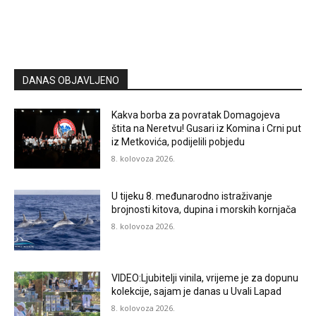
DANAS OBJAVLJENO
Kakva borba za povratak Domagojeva
štita na Neretvu! Gusari iz Komina i Crni put
iz Metkovića, podijelili pobjedu
8. kolovoza 2026.
U tijeku 8. međunarodno istraživanje
brojnosti kitova, dupina i morskih kornjača
8. kolovoza 2026.
VIDEO:Ljubitelji vinila, vrijeme je za dopunu
kolekcije, sajam je danas u Uvali Lapad
8. kolovoza 2026.