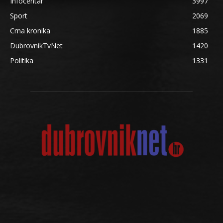
Infocentar
3997
Sport
2069
Crna kronika
1885
DubrovnikTvNet
1420
Politika
1331