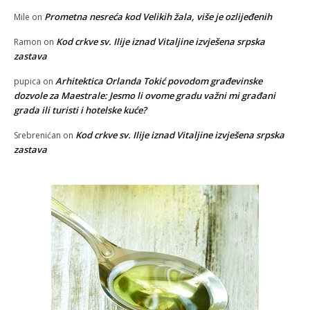
Prometna nesreća kod Velikih žala, više je ozlijeđenih
Mile
on
Kod crkve sv. Ilije iznad Vitaljine izvješena srpska
Ramon
on
zastava
Arhitektica Orlanda Tokić povodom građevinske
pupica
on
dozvole za Maestrale: Jesmo li ovome gradu važni mi građani
grada ili turisti i hotelske kuće?
Kod crkve sv. Ilije iznad Vitaljine izvješena srpska
Srebrenićan
on
zastava