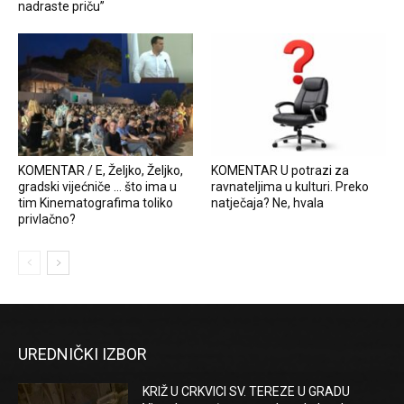
nadraste priču”
KOMENTAR / E, Željko, Željko,
KOMENTAR U potrazi za
gradski vijećniče … što ima u
ravnateljima u kulturi. Preko
tim Kinematografima toliko
natječaja? Ne, hvala
privlačno?
UREDNIČKI IZBOR
KRIŽ U CRKVICI SV. TEREZE U GRADU