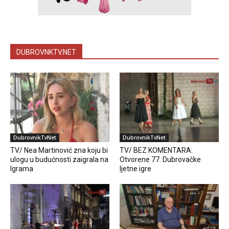
DUBROVNKTV.NET
DubrovnikTvNet
DubrovnikTvNet
TV/ Nea Martinović zna koju bi
TV/ BEZ KOMENTARA:
ulogu u budućnosti zaigrala na
Otvorene 77. Dubrovačke
Igrama
ljetne igre