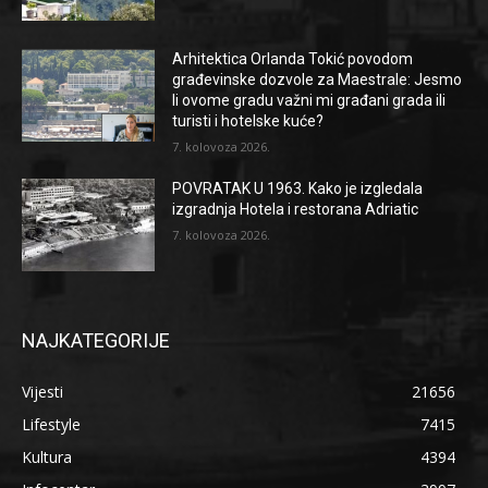
Arhitektica Orlanda Tokić povodom
građevinske dozvole za Maestrale: Jesmo
li ovome gradu važni mi građani grada ili
turisti i hotelske kuće?
7. kolovoza 2026.
POVRATAK U 1963. Kako je izgledala
izgradnja Hotela i restorana Adriatic
7. kolovoza 2026.
NAJKATEGORIJE
Vijesti
21656
Lifestyle
7415
Kultura
4394