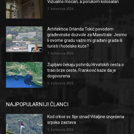
Vizualno moćan, a porukom kolosalan
7. kolovoza 2026.
Arhitektica Orlanda Tokić povodom
građevinske dozvole za Maestrale: Jesmo
li ovome gradu važni mi građani grada ili
turisti i hotelske kuće?
7. kolovoza 2026.
Župljani čekaju potvrdu Hrvatskih cesta o
trasi brze ceste, Franković kaže da je
dogovorena
6. kolovoza 2026.
NAJPOPULARNIJI ČLANCI
Kod crkve sv. Ilije iznad Vitaljine izvješena
srpska zastava
5. kolovoza 2026.