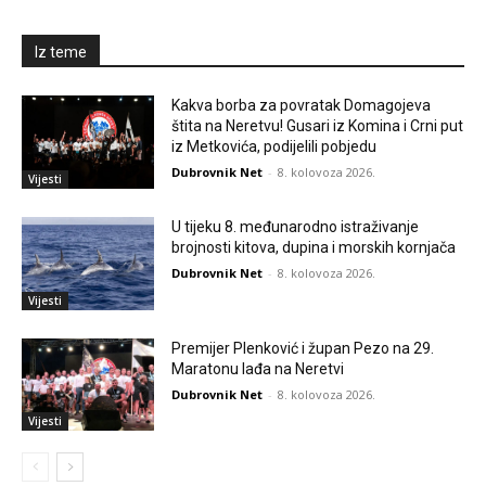
Iz teme
Kakva borba za povratak Domagojeva
štita na Neretvu! Gusari iz Komina i Crni put
iz Metkovića, podijelili pobjedu
Dubrovnik Net
-
8. kolovoza 2026.
Vijesti
U tijeku 8. međunarodno istraživanje
brojnosti kitova, dupina i morskih kornjača
Dubrovnik Net
-
8. kolovoza 2026.
Vijesti
Premijer Plenković i župan Pezo na 29.
Maratonu lađa na Neretvi
Dubrovnik Net
-
8. kolovoza 2026.
Vijesti