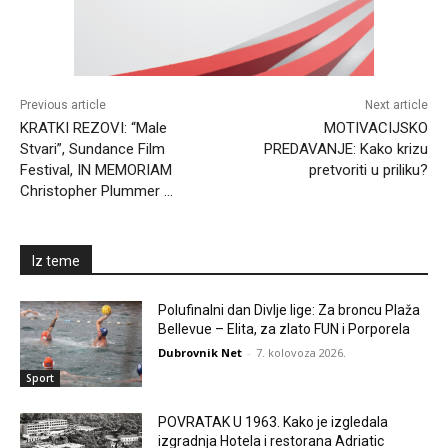
Previous article
Next article
KRATKI REZOVI: “Male
MOTIVACIJSKO
Stvari”, Sundance Film
PREDAVANJE: Kako krizu
Festival, IN MEMORIAM
pretvoriti u priliku?
Christopher Plummer …
Iz teme
Polufinalni dan Divlje lige: Za broncu Plaža
Bellevue – Elita, za zlato FUN i Porporela
Dubrovnik Net
-
7. kolovoza 2026.
Sport
POVRATAK U 1963. Kako je izgledala
izgradnja Hotela i restorana Adriatic