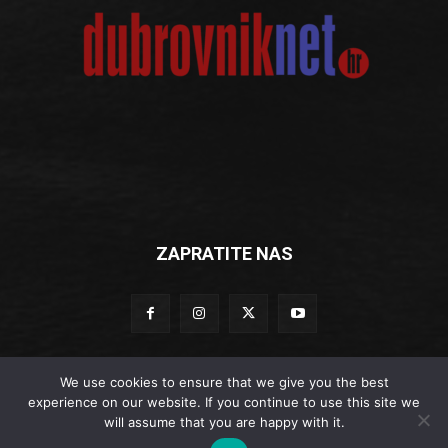
ZAPRATITE NAS
We use cookies to ensure that we give you the best
experience on our website. If you continue to use this site we
© Dubrovniknet.hr 2019
will assume that you are happy with it.
Impressum
-
Marketing
-
Kontakti
-
Opći uvjeti korištenja
-