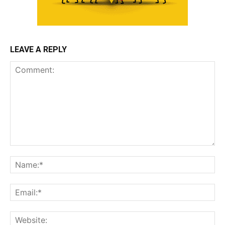
LEAVE A REPLY
Comment:
Na
Ema
Web