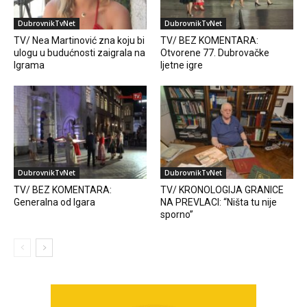
DubrovnikTvNet
DubrovnikTvNet
TV/ Nea Martinović zna koju bi
TV/ BEZ KOMENTARA:
ulogu u budućnosti zaigrala na
Otvorene 77. Dubrovačke
Igrama
ljetne igre
DubrovnikTvNet
DubrovnikTvNet
TV/ BEZ KOMENTARA:
TV/ KRONOLOGIJA GRANICE
Generalna od Igara
NA PREVLACI: “Ništa tu nije
sporno”