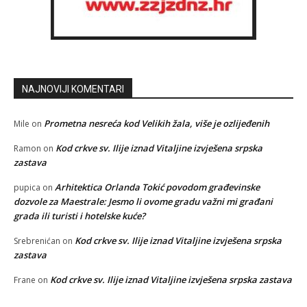
NAJNOVIJI KOMENTARI
Prometna nesreća kod Velikih žala, više je ozlijeđenih
Mile
on
Kod crkve sv. Ilije iznad Vitaljine izvješena srpska
Ramon
on
zastava
Arhitektica Orlanda Tokić povodom građevinske
pupica
on
dozvole za Maestrale: Jesmo li ovome gradu važni mi građani
grada ili turisti i hotelske kuće?
Kod crkve sv. Ilije iznad Vitaljine izvješena srpska
Srebrenićan
on
zastava
Kod crkve sv. Ilije iznad Vitaljine izvješena srpska zastava
Frane
on