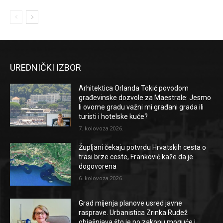
UREDNIČKI IZBOR
Arhitektica Orlanda Tokić povodom
građevinske dozvole za Maestrale: Jesmo
li ovome gradu važni mi građani grada ili
turisti i hotelske kuće?
7. kolovoza 2026.
Župljani čekaju potvrdu Hrvatskih cesta o
trasi brze ceste, Franković kaže da je
dogovorena
6. kolovoza 2026.
Grad mijenja planove usred javne
rasprave. Urbanistica Zrinka Rudež
objašnjava što je po zakonu moguće i