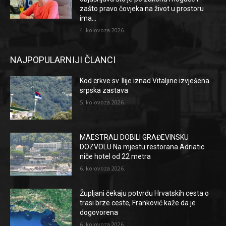
zašto pravo čovjeka na život u prostoru
ima...
4. kolovoza 2026.
NAJPOPULARNIJI ČLANCI
Kod crkve sv. Ilije iznad Vitaljine izvješena
srpska zastava
5. kolovoza 2026.
MAESTRALI DOBILI GRAĐEVINSKU
DOZVOLU Na mjestu restorana Adriatic
niče hotel od 22 metra
6. kolovoza 2026.
Župljani čekaju potvrdu Hrvatskih cesta o
trasi brze ceste, Franković kaže da je
dogovorena
6. kolovoza 2026.