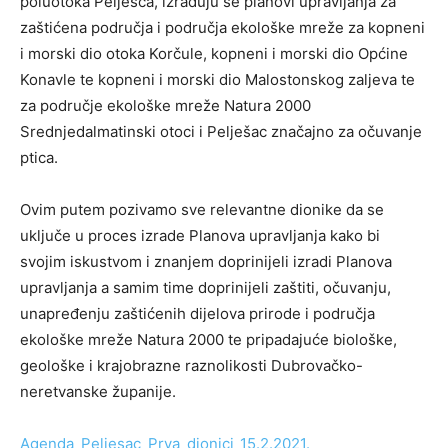
poluotoka Pelješca, izrađuju se planovi upravljanja za
zaštićena područja i područja ekološke mreže za kopneni
i morski dio otoka Korčule, kopneni i morski dio Općine
Konavle te kopneni i morski dio Malostonskog zaljeva te
za područje ekološke mreže Natura 2000
Srednjedalmatinski otoci i Pelješac značajno za očuvanje
ptica.
Ovim putem pozivamo sve relevantne dionike da se
uključe u proces izrade Planova upravljanja kako bi
svojim iskustvom i znanjem doprinijeli izradi Planova
upravljanja a samim time doprinijeli zaštiti, očuvanju,
unapređenju zaštićenih dijelova prirode i područja
ekološke mreže Natura 2000 te pripadajuće biološke,
geološke i krajobrazne raznolikosti Dubrovačko-
neretvanske županije.
Agenda_Peljesac_Prva_dionici_15.2.2021.