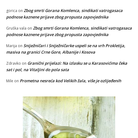
Zbog smrti Gorana Komlenca, sindikati vatrogasaca
gorica
on
podnose kaznene prijave zbog propusta zapovjednika
Zbog smrti Gorana Komlenca, sindikati vatrogasaca
Gruška vala
on
podnose kaznene prijave zbog propusta zapovjednika
Sniježničari i Sniježničarke uspeli se na vrh Prokletija,
Marija
on
masiva na granici Crne Gore, Albanije i Kosova
Granični prijelazi: Na izlasku se u Karasovićima čeka
Zdravko
on
sat i pol, na Vitaljini do pola sata
Prometna nesreća kod Velikih žala, više je ozlijeđenih
Mile
on