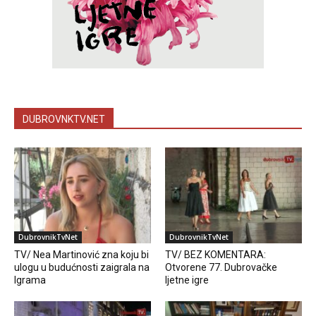
DUBROVNKTV.NET
DubrovnikTvNet
DubrovnikTvNet
TV/ Nea Martinović zna koju bi
TV/ BEZ KOMENTARA:
ulogu u budućnosti zaigrala na
Otvorene 77. Dubrovačke
Igrama
ljetne igre