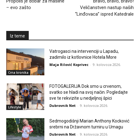
Propolis je dobar za masline
Bravo, bravo, bravo!
– evo zašto
Veličanstven nastup naših
“Linđovaca” ispred Katedrale
Iz teme
Vatrogasci na intervenciji u Lapadu,
zadimilo iz kotlovnice Hotela More
Maja Rilović Koprivec
-
9. kolovoza 2026.
Crna kronika
FOTOGALERIJA Dok smo u crvenom,
svatko se hladi na svoj način. Pogledajte
sve te rekvizite u nedjeljnoj špici
Dubrovnik Net
-
9. kolovoza 2026.
Lifestyle
Sedmogodišnji Marian Anthony Kocković
srebrni na Državnom turniru u Umagu
Dubrovnik Net
-
9. kolovoza 2026.