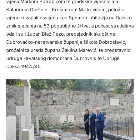
vijeća Markom Potrebicom te gradskim vijećnicima
Katarinom Doršner i Krešimirom Markovićem, položio
vijenac i zapalio svijeću kod Spomen-obilježja na Daksi u
znak sjećanja na 53 pogubljene žrtve, a počast stradalima
odali su i župan Blaž Pezo, predsjednik skupštine
Dubrovačko-neretvanske županije Nikola Dobroslavić,
pročelnica ureda župana Žaklina Marević, te predstavnici
udruge Hrvatskog domobrana Dubrovnik te Udruge
Daksa 1944./45.