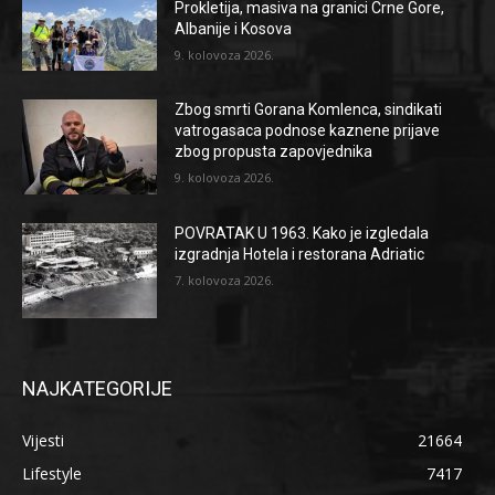
Prokletija, masiva na granici Crne Gore,
Albanije i Kosova
9. kolovoza 2026.
Zbog smrti Gorana Komlenca, sindikati
vatrogasaca podnose kaznene prijave
zbog propusta zapovjednika
9. kolovoza 2026.
POVRATAK U 1963. Kako je izgledala
izgradnja Hotela i restorana Adriatic
7. kolovoza 2026.
NAJKATEGORIJE
Vijesti
21664
Lifestyle
7417