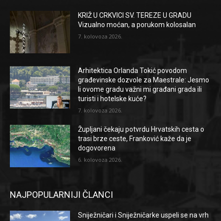
KRIŽ U CRKVICI SV. TEREZE U GRADU
Vizualno moćan, a porukom kolosalan
7. kolovoza 2026.
Arhitektica Orlanda Tokić povodom
građevinske dozvole za Maestrale: Jesmo
li ovome gradu važni mi građani grada ili
turisti i hotelske kuće?
7. kolovoza 2026.
Župljani čekaju potvrdu Hrvatskih cesta o
trasi brze ceste, Franković kaže da je
dogovorena
6. kolovoza 2026.
NAJPOPULARNIJI ČLANCI
Sniježničari i Sniježničarke uspeli se na vrh