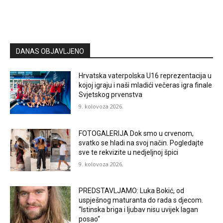
DANAS OBJAVLJENO
Hrvatska vaterpolska U16 reprezentacija u
kojoj igraju i naši mladići večeras igra finale
Svjetskog prvenstva
9. kolovoza 2026.
FOTOGALERIJA Dok smo u crvenom,
svatko se hladi na svoj način. Pogledajte
sve te rekvizite u nedjeljnoj špici
9. kolovoza 2026.
PREDSTAVLJAMO: Luka Bokić, od
uspješnog maturanta do rada s djecom.
“Istinska briga i ljubav nisu uvijek lagan
posao“