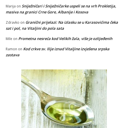
Sniježničari i Sniježničarke uspeli se na vrh Prokletija,
Marija
on
masiva na granici Crne Gore, Albanije i Kosova
Granični prijelazi: Na izlasku se u Karasovićima čeka
Zdravko
on
sat i pol, na Vitaljini do pola sata
Prometna nesreća kod Velikih žala, više je ozlijeđenih
Mile
on
Kod crkve sv. Ilije iznad Vitaljine izvješena srpska
Ramon
on
zastava