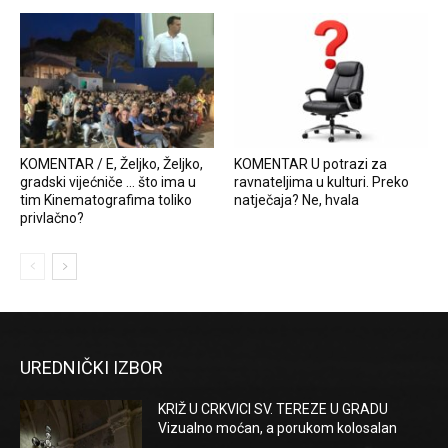
KOMENTAR / E, Željko, Željko,
KOMENTAR U potrazi za
gradski vijećniče … što ima u
ravnateljima u kulturi. Preko
tim Kinematografima toliko
natječaja? Ne, hvala
privlačno?
UREDNIČKI IZBOR
KRIŽ U CRKVICI SV. TEREZE U GRADU
Vizualno moćan, a porukom kolosalan