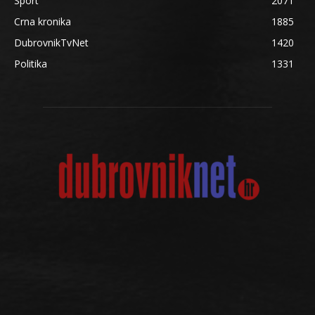
Sport
2071
Crna kronika
1885
DubrovnikTvNet
1420
Politika
1331