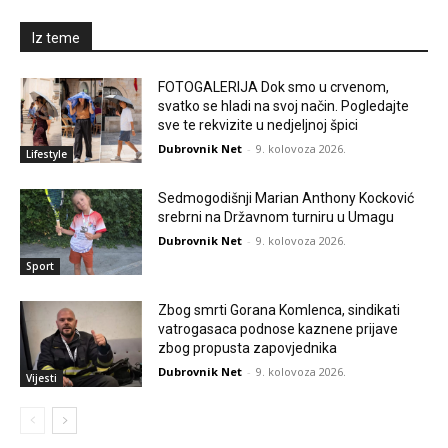
Iz teme
FOTOGALERIJA Dok smo u crvenom,
svatko se hladi na svoj način. Pogledajte
sve te rekvizite u nedjeljnoj špici
Dubrovnik Net
-
9. kolovoza 2026.
Lifestyle
Sedmogodišnji Marian Anthony Kocković
srebrni na Državnom turniru u Umagu
Dubrovnik Net
-
9. kolovoza 2026.
Sport
Zbog smrti Gorana Komlenca, sindikati
vatrogasaca podnose kaznene prijave
zbog propusta zapovjednika
Dubrovnik Net
-
9. kolovoza 2026.
Vijesti