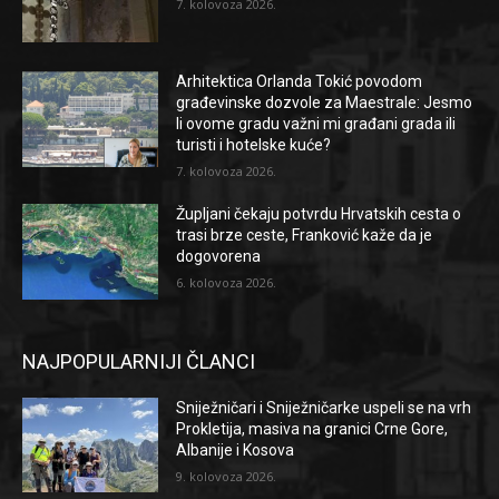
7. kolovoza 2026.
Arhitektica Orlanda Tokić povodom
građevinske dozvole za Maestrale: Jesmo
li ovome gradu važni mi građani grada ili
turisti i hotelske kuće?
7. kolovoza 2026.
Župljani čekaju potvrdu Hrvatskih cesta o
trasi brze ceste, Franković kaže da je
dogovorena
6. kolovoza 2026.
NAJPOPULARNIJI ČLANCI
Sniježničari i Sniježničarke uspeli se na vrh
Prokletija, masiva na granici Crne Gore,
Albanije i Kosova
9. kolovoza 2026.