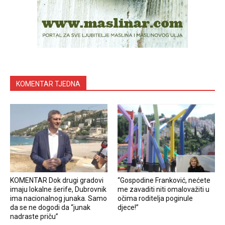
KOMENTAR TJEDNA
KOMENTAR Dok drugi gradovi
“Gospodine Franković, nećete
imaju lokalne šerife, Dubrovnik
me zavaditi niti omalovažiti u
ima nacionalnog junaka. Samo
očima roditelja poginule
da se ne dogodi da “junak
djece!”
nadraste priču”