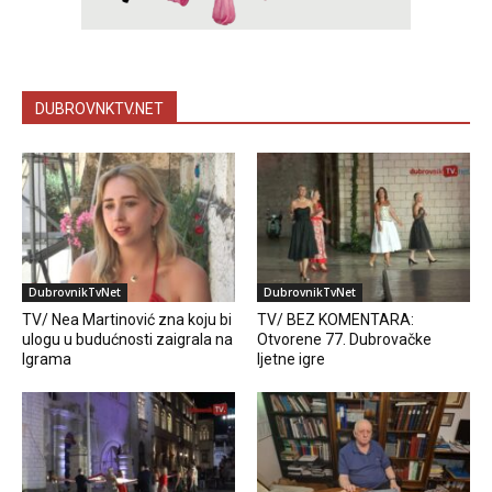
DUBROVNKTV.NET
DubrovnikTvNet
DubrovnikTvNet
TV/ Nea Martinović zna koju bi
TV/ BEZ KOMENTARA:
ulogu u budućnosti zaigrala na
Otvorene 77. Dubrovačke
Igrama
ljetne igre