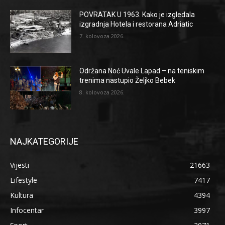
POVRATAK U 1963. Kako je izgledala
izgradnja Hotela i restorana Adriatic
7. kolovoza 2026.
Održana Noć Uvale Lapad – na teniskim
trenima nastupio Željko Bebek
8. kolovoza 2026.
NAJKATEGORIJE
Vijesti
21663
Lifestyle
7417
Kultura
4394
Infocentar
3997