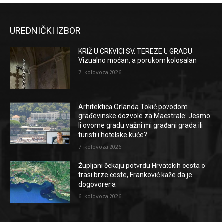
UREDNIČKI IZBOR
KRIŽ U CRKVICI SV. TEREZE U GRADU
Vizualno moćan, a porukom kolosalan
7. kolovoza 2026.
Arhitektica Orlanda Tokić povodom
građevinske dozvole za Maestrale: Jesmo
li ovome gradu važni mi građani grada ili
turisti i hotelske kuće?
7. kolovoza 2026.
Župljani čekaju potvrdu Hrvatskih cesta o
trasi brze ceste, Franković kaže da je
dogovorena
6. kolovoza 2026.