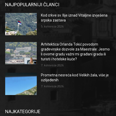
NAJPOPULARNIJI ČLANCI
Kod crkve sv. Ilije iznad Vitaljine izvješena
srpska zastava
5. kolovoza 2026.
Arhitektica Orlanda Tokić povodom
građevinske dozvole za Maestrale: Jesmo
li ovome gradu važni mi građani grada ili
turisti i hotelske kuće?
7. kolovoza 2026.
Prometna nesreća kod Velikih žala, više je
ozlijeđenih
7. kolovoza 2026.
NAJKATEGORIJE