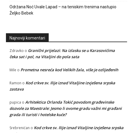
Održana Noć Uvale Lapad – na teniskim trenima nastupio
Željko Bebek
Najnoviji komentari
Granični prijelazi: Na izlasku se u Karasovićima
Zdravko
o
čeka sat i pol, na Vitaljini do pola sata
Prometna nesreća kod Velikih žala, više je ozlijeđenih
Mile
o
Kod crkve sv. Ilije iznad Vitaljine izvješena srpska
Ramon
o
zastava
Arhitektica Orlanda Tokić povodom građevinske
pupica
o
dozvole za Maestrale: Jesmo li ovome gradu važni mi građani
grada ili turisti i hotelske kuće?
Kod crkve sv. Ilije iznad Vitaljine izvješena srpska
Srebrenićan
o