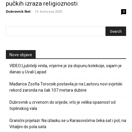
pučkih izraza religioznosti
Dubrovnik Net
-
15. kolovoza 2020.
0
Nove objave
VIDEO:Ljubitelji vinila, vrijeme je za dopunu kolekcije, sajam je
danas u Uvali Lapad
Mađarica Zsofia Torocsik postavila je na Lastovu novi svjetski
rekord zaronila na čak 107 metara dubine
Dubrovnik u crvenom do srijede, vrlo je velika opasnost od
toplinskog vala
Granični prijelazi: Na izlasku se u Karasovićima čeka sat i pol, na
Vitaljini do pola sata