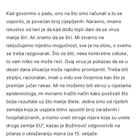
Kad govorimo o padu, ono na što smo računali a to se
usporilo, je povećan broj cijepljenih. Naravno, imamo
iskustvo od lani je da kad dođu topli dani da se virus
manje širi. Ali znamo da se širi. Mi stvarno ne
isključujemo nijednu mogućnost, sve je na stolu, o svemu
se treba razgovarati. Što će biti, neke konkretne odluke,
to vam nitko ne može reći. Ovaj virus je pokazao da se u
deset dana situacija može rapidno promijeniti. Treba biti
strpljiv, racionalan, imati u vidu sve činjenice kao što je
premijer jučer rekao. Mi ne možemo biti skroz u cipelama
epidemiologa, mi moramo tražiti način kako postizati što
bolje rezultate uz što manje štete. Jedna smo od rijetkih
zemalja koja je uspjela bitno spustiti broj zaraženih i
hospitaliziranih, a nismo uveli stroge mjere koje su uvele
druge zemlje EU”, kazao je Božinović odgovorivši na
pitanje o ublažavanju mjera iza 15. veljače.