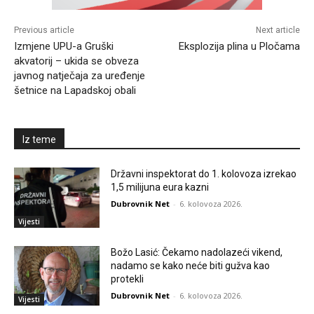
Previous article
Next article
Izmjene UPU-a Gruški
Eksplozija plina u Pločama
akvatorij – ukida se obveza
javnog natječaja za uređenje
šetnice na Lapadskoj obali
Iz teme
Državni inspektorat do 1. kolovoza izrekao
1,5 milijuna eura kazni
Dubrovnik Net
-
6. kolovoza 2026.
Vijesti
Božo Lasić: Čekamo nadolazeći vikend,
nadamo se kako neće biti gužva kao
protekli
Dubrovnik Net
-
6. kolovoza 2026.
Vijesti