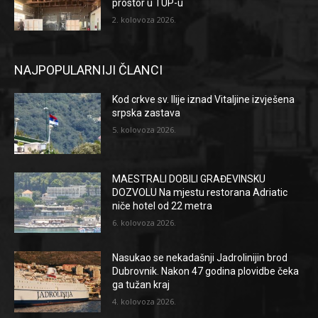
prostor u TUP-u
2. kolovoza 2026.
NAJPOPULARNIJI ČLANCI
Kod crkve sv. Ilije iznad Vitaljine izvješena
srpska zastava
5. kolovoza 2026.
MAESTRALI DOBILI GRAĐEVINSKU
DOZVOLU Na mjestu restorana Adriatic
niče hotel od 22 metra
6. kolovoza 2026.
Nasukao se nekadašnji Jadrolinijin brod
Dubrovnik. Nakon 47 godina plovidbe čeka
ga tužan kraj
4. kolovoza 2026.