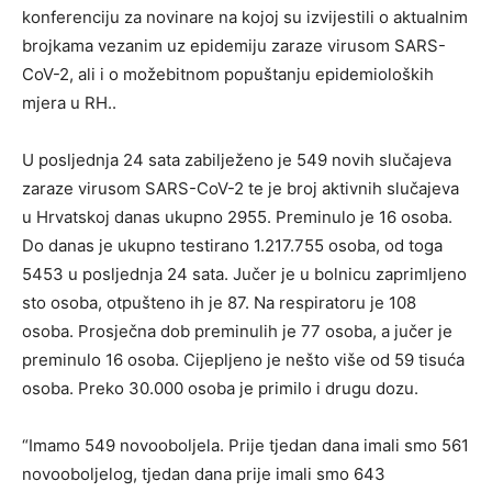
konferenciju za novinare na kojoj su izvijestili o aktualnim
brojkama vezanim uz epidemiju zaraze virusom SARS-
CoV-2, ali i o možebitnom popuštanju epidemioloških
mjera u RH..
U posljednja 24 sata zabilježeno je 549 novih slučajeva
zaraze virusom SARS-CoV-2 te je broj aktivnih slučajeva
u Hrvatskoj danas ukupno 2955. Preminulo je 16 osoba.
Do danas je ukupno testirano 1.217.755 osoba, od toga
5453 u posljednja 24 sata. Jučer je u bolnicu zaprimljeno
sto osoba, otpušteno ih je 87. Na respiratoru je 108
osoba. Prosječna dob preminulih je 77 osoba, a jučer je
preminulo 16 osoba. Cijepljeno je nešto više od 59 tisuća
osoba. Preko 30.000 osoba je primilo i drugu dozu.
“Imamo 549 novooboljela. Prije tjedan dana imali smo 561
novooboljelog, tjedan dana prije imali smo 643