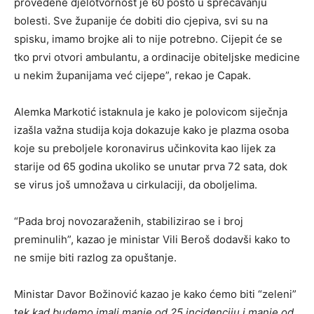
provedene djelotvornost je 60 posto u sprečavanju
bolesti. Sve županije će dobiti dio cjepiva, svi su na
spisku, imamo brojke ali to nije potrebno. Cijepit će se
tko prvi otvori ambulantu, a ordinacije obiteljske medicine
u nekim županijama već cijepe”, rekao je Capak.
Alemka Markotić istaknula je kako je polovicom siječnja
izašla važna studija koja dokazuje kako je plazma osoba
koje su preboljele koronavirus učinkovita kao lijek za
starije od 65 godina ukoliko se unutar prva 72 sata, dok
se virus još umnožava u cirkulaciji, da oboljelima.
“Pada broj novozaraženih, stabilizirao se i broj
preminulih”, kazao je ministar Vili Beroš dodavši kako to
ne smije biti razlog za opuštanje.
Ministar Davor Božinović kazao je kako ćemo biti “zeleni”
t
ek kad budemo imali manje od 25 incidenciju i manje od