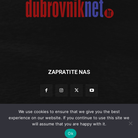
ZAPRATITE NAS
We use cookies to ensure that we give you the best
experience on our website. If you continue to use this site we
© Dubrovniknet.hr 2019
will assume that you are happy with it.
Impressum
-
Marketing
-
Kontakti
-
Opći uvjeti korištenja
-
Ok
DUBROVNIKNET ARHIVA