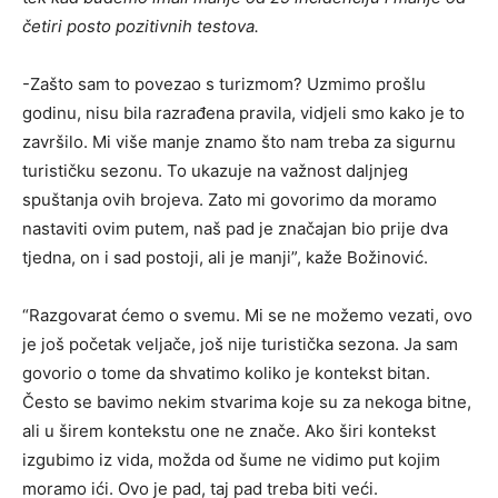
četiri posto pozitivnih testova.
-Zašto sam to povezao s turizmom? Uzmimo prošlu
godinu, nisu bila razrađena pravila, vidjeli smo kako je to
završilo. Mi više manje znamo što nam treba za sigurnu
turističku sezonu. To ukazuje na važnost daljnjeg
spuštanja ovih brojeva. Zato mi govorimo da moramo
nastaviti ovim putem, naš pad je značajan bio prije dva
tjedna, on i sad postoji, ali je manji”, kaže Božinović.
“Razgovarat ćemo o svemu. Mi se ne možemo vezati, ovo
je još početak veljače, još nije turistička sezona. Ja sam
govorio o tome da shvatimo koliko je kontekst bitan.
Često se bavimo nekim stvarima koje su za nekoga bitne,
ali u širem kontekstu one ne znače. Ako širi kontekst
izgubimo iz vida, možda od šume ne vidimo put kojim
moramo ići. Ovo je pad, taj pad treba biti veći.