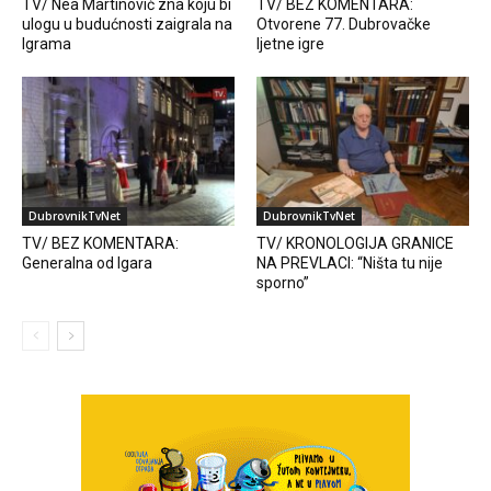
TV/ Nea Martinović zna koju bi
TV/ BEZ KOMENTARA:
ulogu u budućnosti zaigrala na
Otvorene 77. Dubrovačke
Igrama
ljetne igre
DubrovnikTvNet
DubrovnikTvNet
TV/ BEZ KOMENTARA:
TV/ KRONOLOGIJA GRANICE
Generalna od Igara
NA PREVLACI: “Ništa tu nije
sporno”