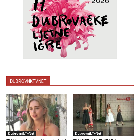
DUBROVNKTV.NET
DubrovnikTvNet
DubrovnikTvNet