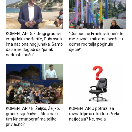
KOMENTAR Dok drugi gradovi
“Gospodine Franković, nećete
imaju lokalne šerife, Dubrovnik
me zavaditi niti omalovažiti u
ima nacionalnog junaka. Samo
očima roditelja poginule
da se ne dogodi da “junak
djece!”
nadraste priču”
KOMENTAR / E, Željko, Željko,
KOMENTAR U potrazi za
gradski vijećniče … što ima u
ravnateljima u kulturi. Preko
tim Kinematografima toliko
natječaja? Ne, hvala
privlačno?