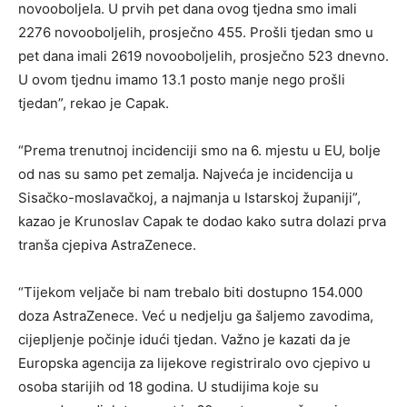
novooboljela. U prvih pet dana ovog tjedna smo imali
2276 novooboljelih, prosječno 455. Prošli tjedan smo u
pet dana imali 2619 novooboljelih, prosječno 523 dnevno.
U ovom tjednu imamo 13.1 posto manje nego prošli
tjedan”, rekao je Capak.
“Prema trenutnoj incidenciji smo na 6. mjestu u EU, bolje
od nas su samo pet zemalja. Najveća je incidencija u
Sisačko-moslavačkoj, a najmanja u Istarskoj županiji”,
kazao je Krunoslav Capak te dodao kako sutra dolazi prva
tranša cjepiva AstraZenece.
“Tijekom veljače bi nam trebalo biti dostupno 154.000
doza AstraZenece. Već u nedjelju ga šaljemo zavodima,
cijepljenje počinje idući tjedan. Važno je kazati da je
Europska agencija za lijekove registriralo ovo cjepivo u
osoba starijih od 18 godina. U studijima koje su