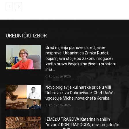
UREDNIČKI IZBOR
Grad mijenja planove usred javne
rasprave. Urbanistica Zrinka Rudež
objašnjava što je po zakonu moguće i
zašto pravo čovjeka na život u prostoru
ima...
4. kolovoza 2026.
Novo poglavlje kulinarske priče u Villi
Dubrovnik za Dubrovčane: Chef Račić
ugošćuje Michelinova chefa Koraka
3. kolovoza 2026.
IZMEĐU TRAGOVA Katarina Ivanišin
“otvara” KONTRAPOGON, novi umjetnički