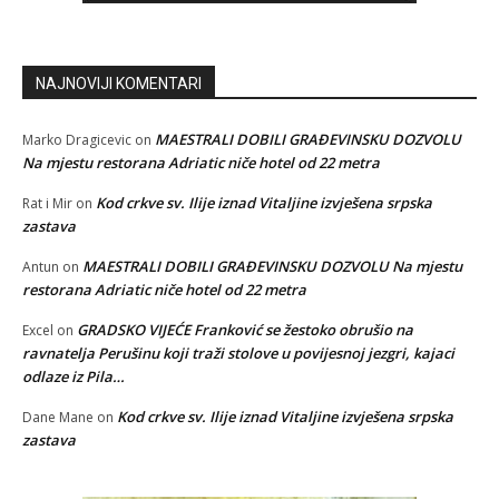
NAJNOVIJI KOMENTARI
MAESTRALI DOBILI GRAĐEVINSKU DOZVOLU
Marko Dragicevic
on
Na mjestu restorana Adriatic niče hotel od 22 metra
Kod crkve sv. Ilije iznad Vitaljine izvješena srpska
Rat i Mir
on
zastava
MAESTRALI DOBILI GRAĐEVINSKU DOZVOLU Na mjestu
Antun
on
restorana Adriatic niče hotel od 22 metra
GRADSKO VIJEĆE Franković se žestoko obrušio na
Excel
on
ravnatelja Perušinu koji traži stolove u povijesnoj jezgri, kajaci
odlaze iz Pila…
Kod crkve sv. Ilije iznad Vitaljine izvješena srpska
Dane Mane
on
zastava