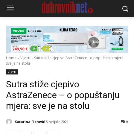
Home
Vijesti
Sutra stiže cjepivo AstraZenece - o popuštanju mjera:
sve je na stolu
Vijesti
Sutra stiže cjepivo
AstraZenece – o popuštanju
mjera: sve je na stolu
Katarina Fiorović
5. veljače 2021.
0