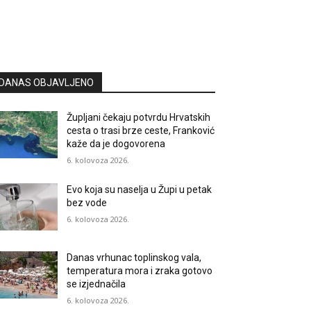
DANAS OBJAVLJENO
Župljani čekaju potvrdu Hrvatskih
cesta o trasi brze ceste, Franković
kaže da je dogovorena
6. kolovoza 2026.
Evo koja su naselja u Župi u petak
bez vode
6. kolovoza 2026.
Danas vrhunac toplinskog vala,
temperatura mora i zraka gotovo
se izjednačila
6. kolovoza 2026.