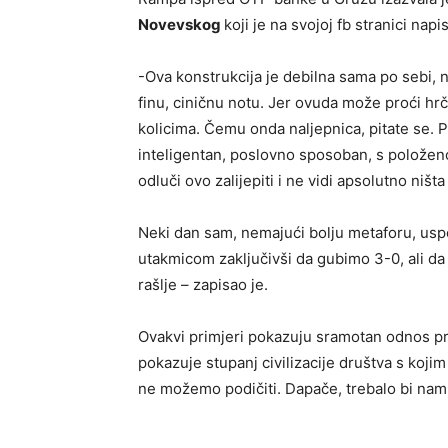
Novevskog
koji je na svojoj fb stranici napi
-Ova konstrukcija je debilna sama po sebi, n
finu, ciničnu notu. Jer ovuda može proći hr
kolicima. Čemu onda naljepnica, pitate se. P
inteligentan, poslovno sposoban, s položen
odluči ovo zalijepiti i ne vidi apsolutno niš
Neki dan sam, nemajući bolju metaforu, us
utakmicom zaključivši da gubimo 3-0, ali da j
rašlje – zapisao je.
Ovakvi primjeri pokazuju sramotan odnos pre
pokazuje stupanj civilizacije društva s kojim
ne možemo podičiti. Dapače, trebalo bi nam