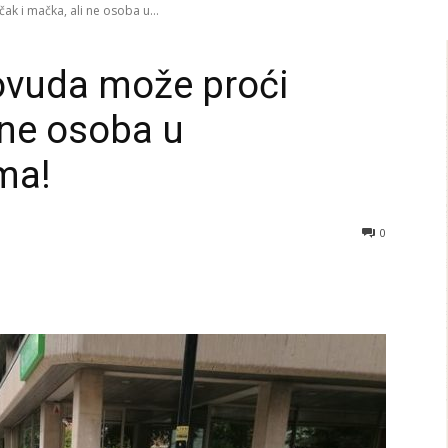
 i mačka, ali ne osoba u...
vuda može proći
 ne osoba u
ma!
0