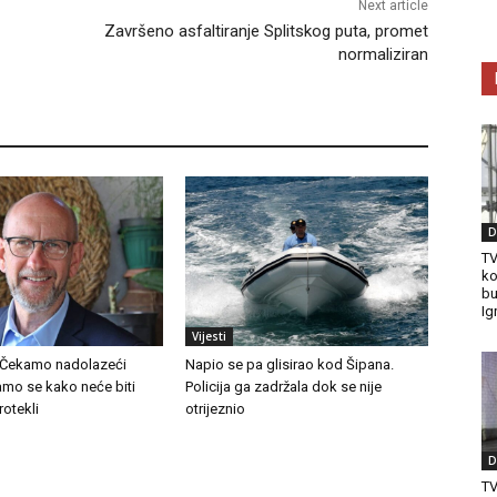
Next article
Završeno asfaltiranje Splitskog puta, promet
normaliziran
D
TV
ko
bu
Ig
Vijesti
 Čekamo nadolazeći
Napio se pa glisirao kod Šipana.
amo se kako neće biti
Policija ga zadržala dok se nije
otekli
otrijeznio
D
T