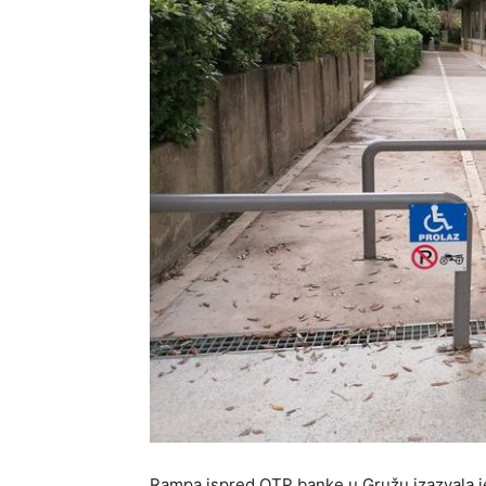
Rampa ispred OTP banke u Gružu izazvala je