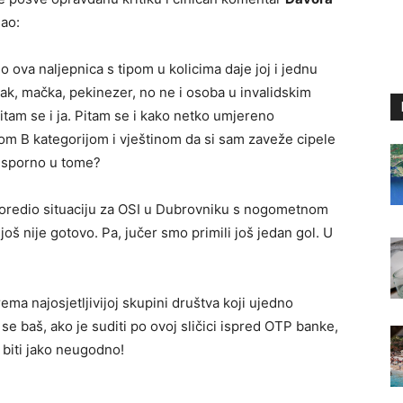
sao:
o ova naljepnica s tipom u kolicima daje joj i jednu
čak, mačka, pekinezer, no ne i osoba u invalidskim
itam se i ja. Pitam se i kako netko umjereno
om B kategorijom i vještinom da si sam zaveže cipele
ta sporno u tome?
poredio situaciju za OSI u Dubrovniku s nogometnom
oš nije gotovo. Pa, jučer smo primili još jedan gol. U
ma najosjetljivijoj skupini društva koji ujedno
 se baš, ako je suditi po ovoj sličici ispred OTP banke,
 biti jako neugodno!