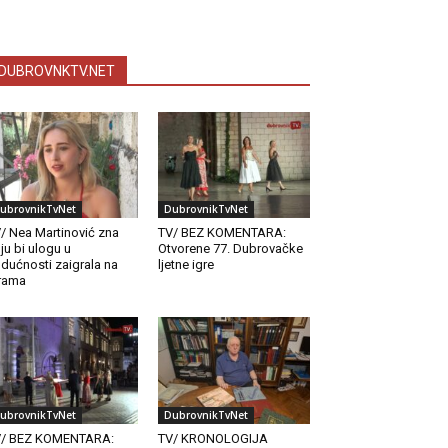
DUBROVNKTV.NET
ubrovnikTvNet
DubrovnikTvNet
/ Nea Martinović zna
TV/ BEZ KOMENTARA:
ju bi ulogu u
Otvorene 77. Dubrovačke
dućnosti zaigrala na
ljetne igre
rama
ubrovnikTvNet
DubrovnikTvNet
V/ BEZ KOMENTARA:
TV/ KRONOLOGIJA