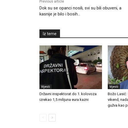
Previous article
Dok su se opanci nosili, svi su bili obuveni, a
kasnije je bilo i bosih…
Iz teme
Vijesti
Vijesti
Državni inspektorat do 1. kolovoza
Božo Lasić:
izrekao 1,5 milijuna eura kazni
vikend, nad
gužva kao pr