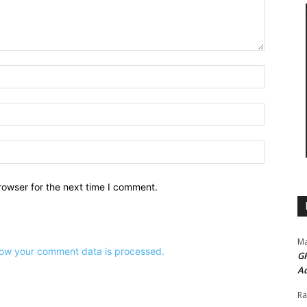
Name:*
Email:*
Website:
rowser for the next time I comment.
Ma
ow your comment data is processed.
G
Ad
Ra