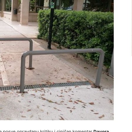
 posve opravdanu kritiku i ciničan komentar
Davora