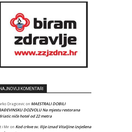
NAJNOVIJI KOMENTARI
MAESTRALI DOBILI
rko Dragicevic
on
RAĐEVINSKU DOZVOLU Na mjestu restorana
riatic niče hotel od 22 metra
Kod crkve sv. Ilije iznad Vitaljine izvješena
t i Mir
on