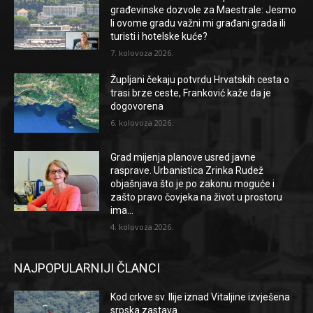
građevinske dozvole za Maestrale: Jesmo
li ovome gradu važni mi građani grada ili
turisti i hotelske kuće?
7. kolovoza 2026.
Župljani čekaju potvrdu Hrvatskih cesta o
trasi brze ceste, Franković kaže da je
dogovorena
6. kolovoza 2026.
Grad mijenja planove usred javne
rasprave. Urbanistica Zrinka Rudež
objašnjava što je po zakonu moguće i
zašto pravo čovjeka na život u prostoru
ima...
4. kolovoza 2026.
NAJPOPULARNIJI ČLANCI
Kod crkve sv. Ilije iznad Vitaljine izvješena
srpska zastava