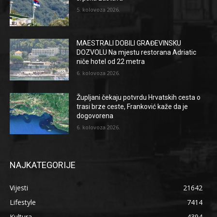
5. kolovoza 2026.
MAESTRALI DOBILI GRAĐEVINSKU
DOZVOLU Na mjestu restorana Adriatic
niče hotel od 22 metra
6. kolovoza 2026.
Župljani čekaju potvrdu Hrvatskih cesta o
trasi brze ceste, Franković kaže da je
dogovorena
6. kolovoza 2026.
NAJKATEGORIJE
Vijesti
21642
Lifestyle
7414
Kultura
4394