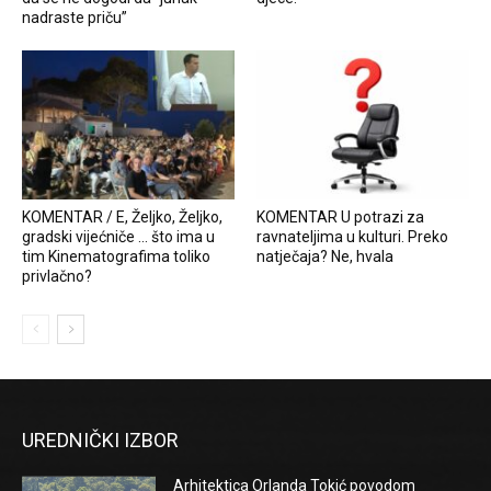
nadraste priču”
KOMENTAR / E, Željko, Željko,
KOMENTAR U potrazi za
gradski vijećniče … što ima u
ravnateljima u kulturi. Preko
tim Kinematografima toliko
natječaja? Ne, hvala
privlačno?
UREDNIČKI IZBOR
Arhitektica Orlanda Tokić povodom