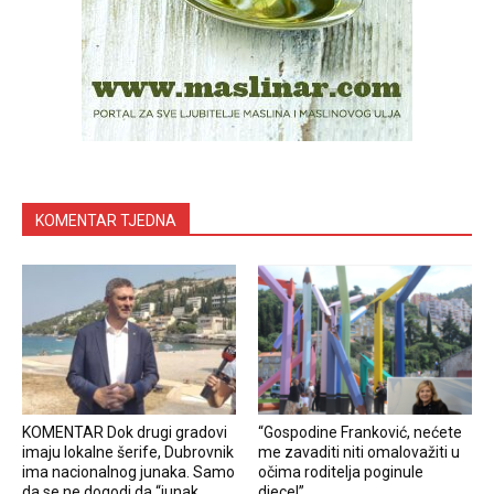
KOMENTAR TJEDNA
KOMENTAR Dok drugi gradovi
“Gospodine Franković, nećete
imaju lokalne šerife, Dubrovnik
me zavaditi niti omalovažiti u
ima nacionalnog junaka. Samo
očima roditelja poginule
da se ne dogodi da “junak
djece!”