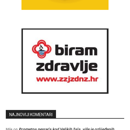
NAJNOVIJI KOMENTARI
Prometna nesreća kod Velikih žala, više je ozlijeđenih
Mile
on