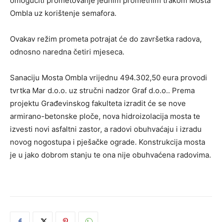
omogućiti prometovanje jednim prometnim trakom Mosta
Ombla uz korištenje semafora.
Ovakav režim prometa potrajat će do završetka radova,
odnosno naredna četiri mjeseca.
Sanaciju Mosta Ombla vrijednu 494.302,50 eura provodi
tvrtka Mar d.o.o. uz stručni nadzor Graf d.o.o.. Prema
projektu Građevinskog fakulteta izradit će se nove
armirano-betonske ploče, nova hidroizolacija mosta te
izvesti novi asfaltni zastor, a radovi obuhvaćaju i izradu
novog nogostupa i pješačke ograde. Konstrukcija mosta
je u jako dobrom stanju te ona nije obuhvaćena radovima.