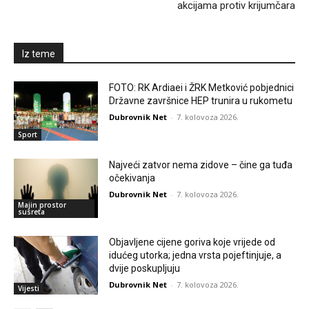
akcijama protiv krijumčara
Iz teme
FOTO: RK Ardiaei i ŽRK Metković pobjednici
Državne završnice HEP trunira u rukometu
Dubrovnik Net
-
7. kolovoza 2026.
Sport
Najveći zatvor nema zidove – čine ga tuđa
očekivanja
Dubrovnik Net
-
7. kolovoza 2026.
Majin prostor
susreta
Objavljene cijene goriva koje vrijede od
idućeg utorka; jedna vrsta pojeftinjuje, a
dvije poskupljuju
Dubrovnik Net
-
7. kolovoza 2026.
Vijesti