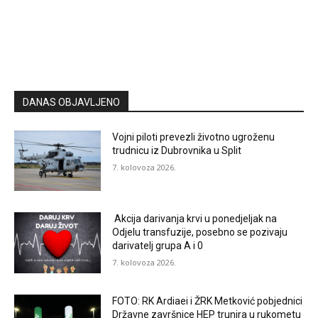
DANAS OBJAVLJENO
Vojni piloti prevezli životno ugroženu
trudnicu iz Dubrovnika u Split
7. kolovoza 2026.
Akcija darivanja krvi u ponedjeljak na
Odjelu transfuzije, posebno se pozivaju
darivatelj grupa A i 0
7. kolovoza 2026.
FOTO: RK Ardiaei i ŽRK Metković pobjednici
Državne završnice HEP trunira u rukometu