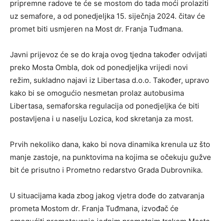
pripremne radove te će se mostom do tada moći prolaziti
uz semafore, a od ponedjeljka 15. siječnja 2024. čitav će
promet biti usmjeren na Most dr. Franja Tuđmana.
Javni prijevoz će se do kraja ovog tjedna također odvijati
preko Mosta Ombla, dok od ponedjeljka vrijedi novi
režim, sukladno najavi iz Libertasa d.o.o. Također, upravo
kako bi se omogućio nesmetan prolaz autobusima
Libertasa, semaforska regulacija od ponedjeljka će biti
postavljena i u naselju Lozica, kod skretanja za most.
Prvih nekoliko dana, kako bi nova dinamika krenula uz što
manje zastoje, na punktovima na kojima se očekuju gužve
bit će prisutno i Prometno redarstvo Grada Dubrovnika.
U situacijama kada zbog jakog vjetra dođe do zatvaranja
prometa Mostom dr. Franja Tuđmana, izvođač će