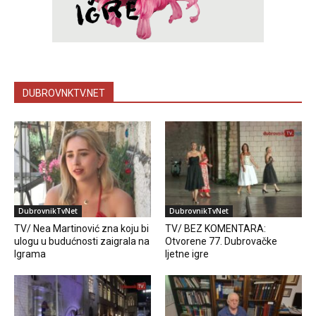
DUBROVNKTV.NET
DubrovnikTvNet
DubrovnikTvNet
TV/ Nea Martinović zna koju bi
TV/ BEZ KOMENTARA:
ulogu u budućnosti zaigrala na
Otvorene 77. Dubrovačke
Igrama
ljetne igre