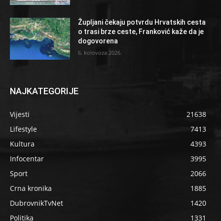
Župljani čekaju potvrdu Hrvatskih cesta
o trasi brze ceste, Franković kaže da je
dogovorena
6. kolovoza 2026.
NAJKATEGORIJE
Vijesti
21638
Lifestyle
7413
Kultura
4393
Infocentar
3995
Sport
2066
Crna kronika
1885
DubrovnikTvNet
1420
Politika
1331