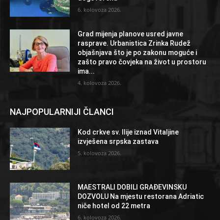
6. kolovoza 2026.
Grad mijenja planove usred javne
rasprave. Urbanistica Zrinka Rudež
objašnjava što je po zakonu moguće i
zašto pravo čovjeka na život u prostoru
ima...
4. kolovoza 2026.
NAJPOPULARNIJI ČLANCI
Kod crkve sv. Ilije iznad Vitaljine
izvješena srpska zastava
5. kolovoza 2026.
MAESTRALI DOBILI GRAĐEVINSKU
DOZVOLU Na mjestu restorana Adriatic
niče hotel od 22 metra
6. kolovoza 2026.