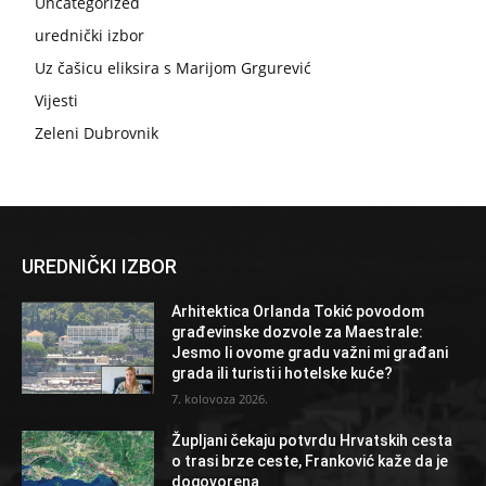
Uncategorized
urednički izbor
Uz čašicu eliksira s Marijom Grgurević
Vijesti
Zeleni Dubrovnik
UREDNIČKI IZBOR
Arhitektica Orlanda Tokić povodom
građevinske dozvole za Maestrale:
Jesmo li ovome gradu važni mi građani
grada ili turisti i hotelske kuće?
7. kolovoza 2026.
Župljani čekaju potvrdu Hrvatskih cesta
o trasi brze ceste, Franković kaže da je
dogovorena