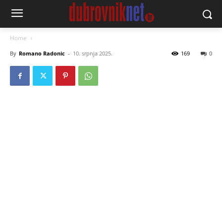
Home
By
Romano Radonic
-
10. srpnja 2025.
169
0