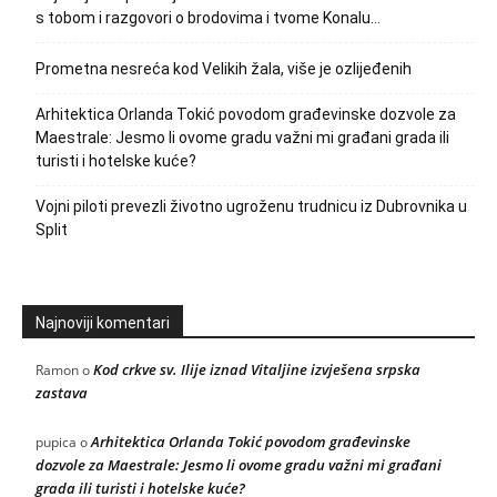
s tobom i razgovori o brodovima i tvome Konalu…
Prometna nesreća kod Velikih žala, više je ozlijeđenih
Arhitektica Orlanda Tokić povodom građevinske dozvole za
Maestrale: Jesmo li ovome gradu važni mi građani grada ili
turisti i hotelske kuće?
Vojni piloti prevezli životno ugroženu trudnicu iz Dubrovnika u
Split
Najnoviji komentari
Kod crkve sv. Ilije iznad Vitaljine izvješena srpska
Ramon
o
zastava
Arhitektica Orlanda Tokić povodom građevinske
pupica
o
dozvole za Maestrale: Jesmo li ovome gradu važni mi građani
grada ili turisti i hotelske kuće?