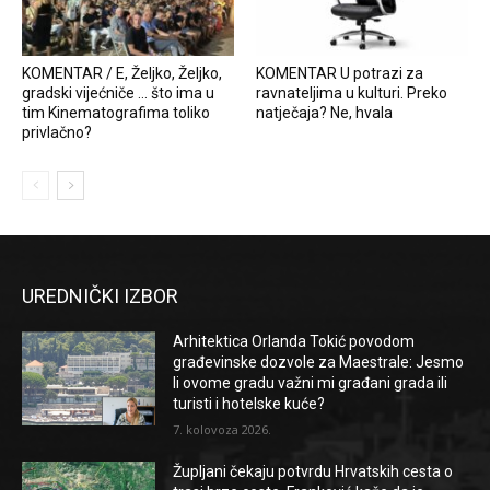
KOMENTAR / E, Željko, Željko,
KOMENTAR U potrazi za
gradski vijećniče … što ima u
ravnateljima u kulturi. Preko
tim Kinematografima toliko
natječaja? Ne, hvala
privlačno?
UREDNIČKI IZBOR
Arhitektica Orlanda Tokić povodom
građevinske dozvole za Maestrale: Jesmo
li ovome gradu važni mi građani grada ili
turisti i hotelske kuće?
7. kolovoza 2026.
Župljani čekaju potvrdu Hrvatskih cesta o