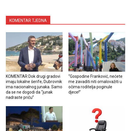
KOMENTAR TJEDNA
KOMENTAR Dok drugi gradovi
“Gospodine Franković, nećete
imaju lokalne šerife, Dubrovnik
me zavaditi niti omalovažiti u
ima nacionalnog junaka. Samo
očima roditelja poginule
da se ne dogodi da “junak
djece!”
nadraste priču”