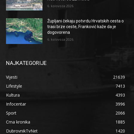
6. kolovoza 2026.
Župljani čekaju potvrdu Hrvatskih cesta o
trasi brze ceste, Franković kaže da je
dogovorena
6. kolovoza 2026.
NAJKATEGORIJE
Vijesti
21639
Lifestyle
7413
Kultura
4393
Infocentar
3996
Sport
2066
Crna kronika
1885
DubrovnikTvNet
1420