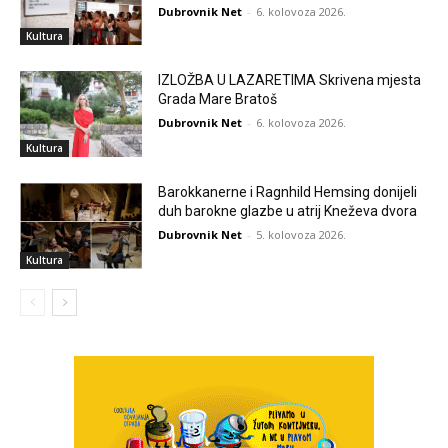
Dubrovnik Net
-
6. kolovoza 2026.
Kultura
IZLOŽBA U LAZARETIMA Skrivena mjesta
Grada Mare Bratoš
Dubrovnik Net
-
6. kolovoza 2026.
Kultura
Barokkanerne i Ragnhild Hemsing donijeli
duh barokne glazbe u atrij Kneževa dvora
Dubrovnik Net
-
5. kolovoza 2026.
Kultura