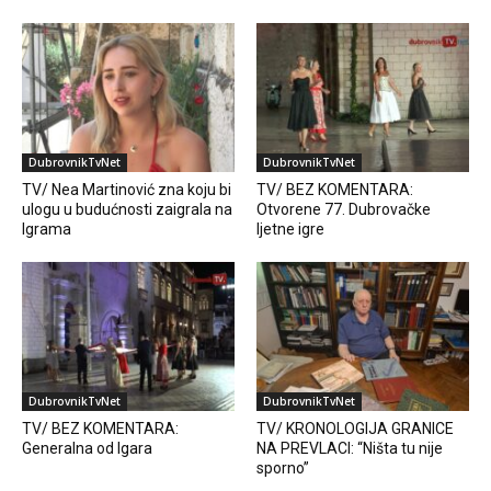
DubrovnikTvNet
DubrovnikTvNet
TV/ Nea Martinović zna koju bi
TV/ BEZ KOMENTARA:
ulogu u budućnosti zaigrala na
Otvorene 77. Dubrovačke
Igrama
ljetne igre
DubrovnikTvNet
DubrovnikTvNet
TV/ BEZ KOMENTARA:
TV/ KRONOLOGIJA GRANICE
Generalna od Igara
NA PREVLACI: “Ništa tu nije
sporno”