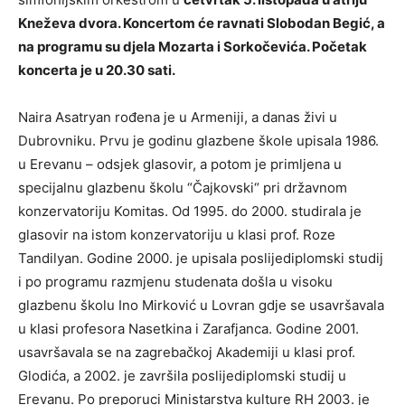
Kneževa dvora. Koncertom će ravnati Slobodan Begić, a
na programu su djela Mozarta i Sorkočevića. Početak
koncerta je u 20.30 sati.
Naira Asatryan rođena je u Armeniji, a danas živi u
Dubrovniku. Prvu je godinu glazbene škole upisala 1986.
u Erevanu – odsjek glasovir, a potom je primljena u
specijalnu glazbenu školu “Čajkovski“ pri državnom
konzervatoriju Komitas. Od 1995. do 2000. studirala je
glasovir na istom konzervatoriju u klasi prof. Roze
Tandilyan. Godine 2000. je upisala poslijediplomski studij
i po programu razmjenu studenata došla u visoku
glazbenu školu Ino Mirković u Lovran gdje se usavršavala
u klasi profesora Nasetkina i Zarafjanca. Godine 2001.
usavršavala se na zagrebačkoj Akademiji u klasi prof.
Glodića, a 2002. je završila poslijediplomski studij u
Erevanu. Po preporuci Ministarstva kulture RH 2003. je