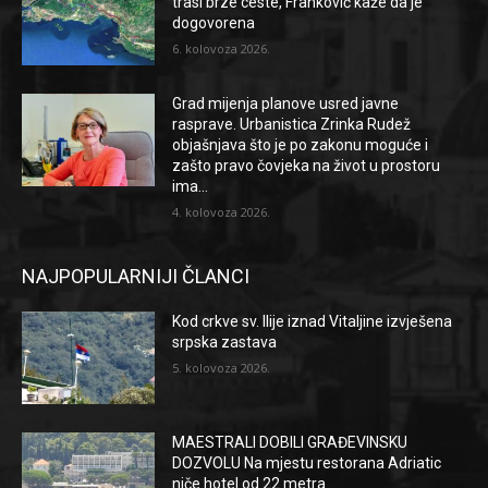
trasi brze ceste, Franković kaže da je
dogovorena
6. kolovoza 2026.
Grad mijenja planove usred javne
rasprave. Urbanistica Zrinka Rudež
objašnjava što je po zakonu moguće i
zašto pravo čovjeka na život u prostoru
ima...
4. kolovoza 2026.
NAJPOPULARNIJI ČLANCI
Kod crkve sv. Ilije iznad Vitaljine izvješena
srpska zastava
5. kolovoza 2026.
MAESTRALI DOBILI GRAĐEVINSKU
DOZVOLU Na mjestu restorana Adriatic
niče hotel od 22 metra