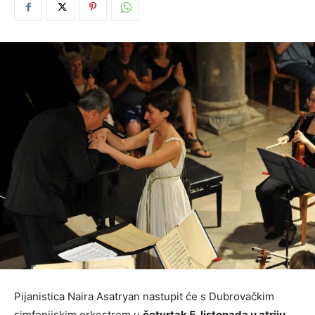
Pijanistica Naira Asatryan nastupit će s Dubrovačkim
simfonijskim orkestrom u
četvrtak 5. listopada u atriju