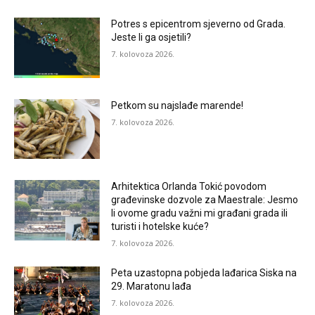
Potres s epicentrom sjeverno od Grada.
Jeste li ga osjetili?
7. kolovoza 2026.
Petkom su najslađe marende!
7. kolovoza 2026.
Arhitektica Orlanda Tokić povodom
građevinske dozvole za Maestrale: Jesmo
li ovome gradu važni mi građani grada ili
turisti i hotelske kuće?
7. kolovoza 2026.
Peta uzastopna pobjeda lađarica Siska na
29. Maratonu lađa
7. kolovoza 2026.