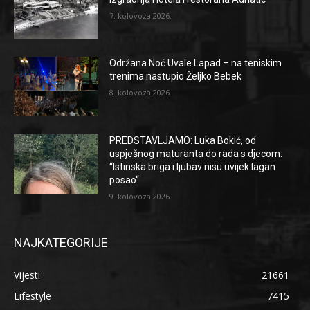
7. kolovoza 2026.
Održana Noć Uvale Lapad – na teniskim
trenima nastupio Željko Bebek
8. kolovoza 2026.
PREDSTAVLJAMO: Luka Bokić, od
uspješnog maturanta do rada s djecom.
“Istinska briga i ljubav nisu uvijek lagan
posao“
9. kolovoza 2026.
NAJKATEGORIJE
Vijesti
21661
Lifestyle
7415