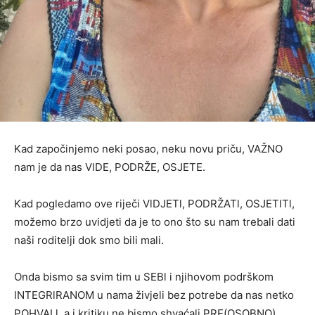
Kad započinjemo neki posao, neku novu priču, VAŽNO
nam je da nas VlDE, PODRŽE, OSJETE.
Kad pogledamo ove riječi VlDJETl, PODRŽATl, OSJETlTl,
možemo brzo uvidjeti da je to ono što su nam trebali dati
naši roditelji dok smo bili mali.
Onda bismo sa svim tim u SEBl i njihovom podrškom
lNTEGRlRANOM u nama živjeli bez potrebe da nas netko
POHVALl, a i kritiku ne bismo shvaćali PRE(OSOBNO).