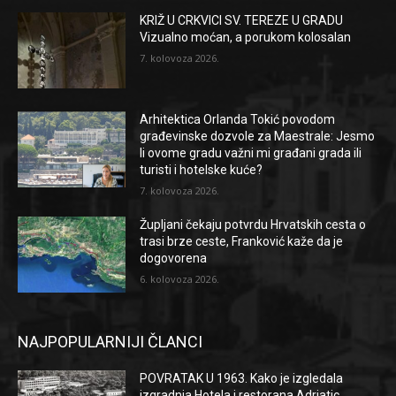
KRIŽ U CRKVICI SV. TEREZE U GRADU
Vizualno moćan, a porukom kolosalan
7. kolovoza 2026.
Arhitektica Orlanda Tokić povodom
građevinske dozvole za Maestrale: Jesmo
li ovome gradu važni mi građani grada ili
turisti i hotelske kuće?
7. kolovoza 2026.
Župljani čekaju potvrdu Hrvatskih cesta o
trasi brze ceste, Franković kaže da je
dogovorena
6. kolovoza 2026.
NAJPOPULARNIJI ČLANCI
POVRATAK U 1963. Kako je izgledala
izgradnja Hotela i restorana Adriatic