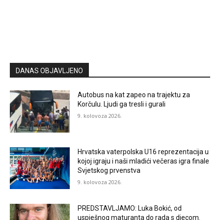
DANAS OBJAVLJENO
Autobus na kat zapeo na trajektu za
Korčulu. Ljudi ga tresli i gurali
9. kolovoza 2026.
Hrvatska vaterpolska U16 reprezentacija u
kojoj igraju i naši mladići večeras igra finale
Svjetskog prvenstva
9. kolovoza 2026.
PREDSTAVLJAMO: Luka Bokić, od
uspješnog maturanta do rada s djecom.