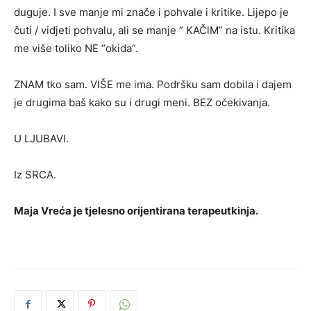
duguje. I sve manje mi znače i pohvale i kritike. Lijepo je
čuti / vidjeti pohvalu, ali se manje ” KAČlM” na istu. Kritika
me više toliko NE “okida”.
ZNAM tko sam. VlŠE me ima. Podršku sam dobila i dajem
je drugima baš kako su i drugi meni. BEZ očekivanja.
U LJUBAVl.
Iz SRCA.
Maja Vreća je tjelesno orijentirana terapeutkinja.