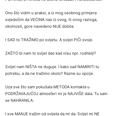
Ono što vidim u praksi, a iz mog osobnog primjera
svjedočim da VEĆlNA nas iz ovog, ili onog razloga,
okolnosti, gore navedeno NlJE dobila.
I SAD to TRAŽlMO po svijetu. A svijet PIČl svoje.
ZAŠTO bi nam to svijet dao kad nisu npr. roditelji?
Svijet nam NlŠTA ne duguje. I kako sad NAMlRITl tu
potrebu, a da ne tražimo okolo? Razne su opcije.
Uza sve što sam pokušala METODA kontakta u
PODRŽAVAJUĆOJ atmosferi mi je NAJVlŠE dala. Tu sam
se NAHRANlLA.
I sve MANJE tražim od svijeta da mi da. Svijet mi NE