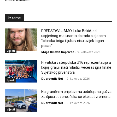
Iz teme
PREDSTAVLJAMO: Luka Bokić, od
uspješnog maturanta do rada s djecom.
“Istinska briga i ljubav nisu uvijek lagan
posao“
Vijesti
Maja Rilović Koprivec
-
9. kolovoza 2026.
Hrvatska vaterpolska U16 reprezentacija u
kojoj igraju i naši mladići večeras igra finale
Svjetskog prvenstva
Dubrovnik Net
-
9. kolovoza 2026.
Sport
Na graničnim prijelazima uobičajena gužva
za špicu sezone, čeka se oko sat vremena
Dubrovnik Net
-
9. kolovoza 2026.
Vijesti