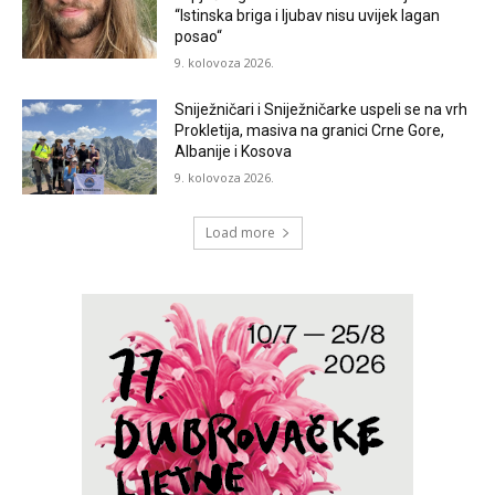
“Istinska briga i ljubav nisu uvijek lagan
posao“
9. kolovoza 2026.
Sniježničari i Sniježničarke uspeli se na vrh
Prokletija, masiva na granici Crne Gore,
Albanije i Kosova
9. kolovoza 2026.
Load more