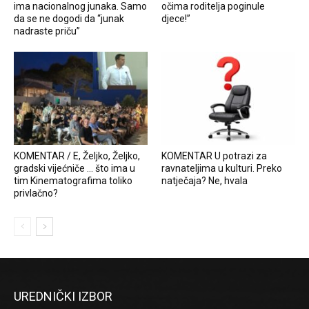
ima nacionalnog junaka. Samo
očima roditelja poginule
da se ne dogodi da “junak
djece!”
nadraste priču”
KOMENTAR / E, Željko, Željko,
KOMENTAR U potrazi za
gradski vijećniče … što ima u
ravnateljima u kulturi. Preko
tim Kinematografima toliko
natječaja? Ne, hvala
privlačno?
UREDNIČKI IZBOR