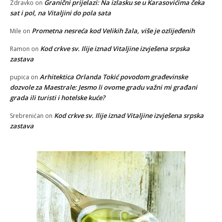
Granični prijelazi: Na izlasku se u Karasovićima čeka
Zdravko
on
sat i pol, na Vitaljini do pola sata
Prometna nesreća kod Velikih žala, više je ozlijeđenih
Mile
on
Kod crkve sv. Ilije iznad Vitaljine izvješena srpska
Ramon
on
zastava
Arhitektica Orlanda Tokić povodom građevinske
pupica
on
dozvole za Maestrale: Jesmo li ovome gradu važni mi građani
grada ili turisti i hotelske kuće?
Kod crkve sv. Ilije iznad Vitaljine izvješena srpska
Srebrenićan
on
zastava