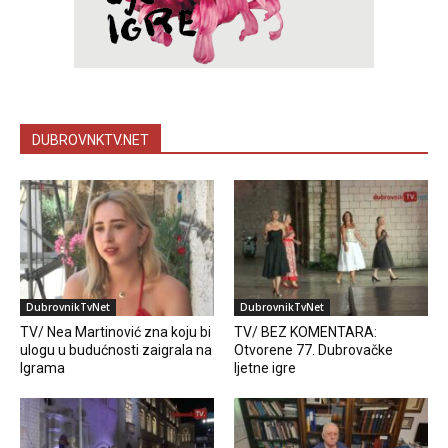
DUBROVNKTV.NET
DubrovnikTvNet
DubrovnikTvNet
TV/ Nea Martinović zna koju bi
TV/ BEZ KOMENTARA:
ulogu u budućnosti zaigrala na
Otvorene 77. Dubrovačke
Igrama
ljetne igre