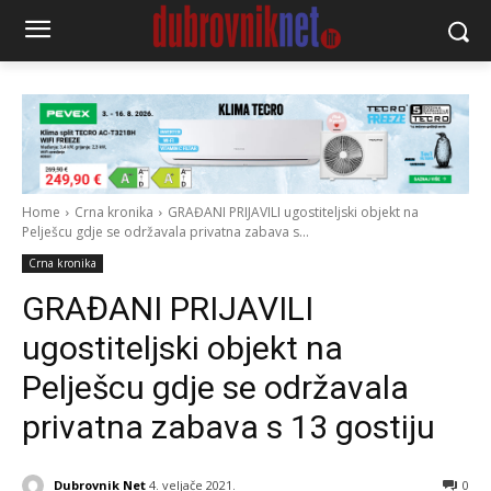
Home
Crna kronika
GRAĐANI PRIJAVILI ugostiteljski objekt na
Pelješcu gdje se održavala privatna zabava s...
Crna kronika
GRAĐANI PRIJAVILI
ugostiteljski objekt na
Pelješcu gdje se održavala
privatna zabava s 13 gostiju
Dubrovnik Net
4. veljače 2021.
0