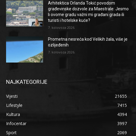
Arhitektica Orlanda Tokić povodom
građevinske dozvole za Maestrale: Jesmo
li ovome gradu važni mi građani grada ili
turisti i hotelske kuće?
7. kolovoza 2026.
Prometna nesreća kod Velikih žala, više je
ozlijeđenih
7. kolovoza 2026.
NAJKATEGORIJE
Vijesti
21655
Lifestyle
7415
Kultura
4394
Infocentar
3997
Sport
2069