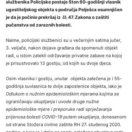
službenika Policijske postaje Ston 60-godišnji vlasnik
ugostiteljskog objekta s područja Pelješca osumnjičen
je da je počinio prekršaj iz čl. 47. Zakona o zaštiti
pučanstva od zaraznih bolesti.
Naime, policijski službenici su u večernjim satima jučer,
3. veljače, nakon dojave građana da spomenuti objekt
radi, u istom zatekli održavanje privatne zabave na kojoj
je prisustvovalo 13 gostiju, od kojih su dvoje djeca.
Osim vlasnika i gostiju, unutar objekta zatečena je i 55-
godišnja suvlasnica te dvije zaposlenice objekta, iako je
Odlukom o nužnim epidemiološkim mjerama kojima se
ograničavaju okupljanja i uvode druge nužne
epidemiološke mjere i preporuke radi sprječavanja
prijenosa bolesti COVID-19 putem okupljanja
, donesenom
od strane Stožera civilne zaštite RH 27. studenog 2020.