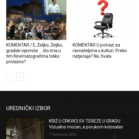
KOMENTAR / E, Željko, Željko,
KOMENTAR U potrazi za
gradski vijećniče … što ima u
ravnateljima u kulturi. Preko
tim Kinematografima toliko
natječaja? Ne, hvala
privlačno?
UREDNIČKI IZBOR
KRIŽ U CRKVICI SV. TEREZE U GRADU
Vizualno moćan, a porukom kolosalan
7. kolovoza 2026.