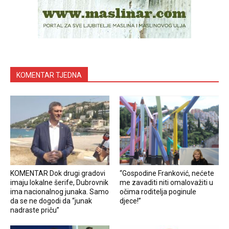
KOMENTAR TJEDNA
KOMENTAR Dok drugi gradovi
“Gospodine Franković, nećete
imaju lokalne šerife, Dubrovnik
me zavaditi niti omalovažiti u
ima nacionalnog junaka. Samo
očima roditelja poginule
da se ne dogodi da “junak
djece!”
nadraste priču”