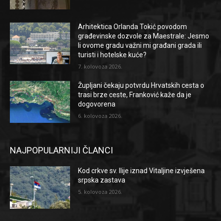
Arhitektica Orlanda Tokić povodom
građevinske dozvole za Maestrale: Jesmo
li ovome gradu važni mi građani grada ili
turisti i hotelske kuće?
7. kolovoza 2026.
Župljani čekaju potvrdu Hrvatskih cesta o
trasi brze ceste, Franković kaže da je
dogovorena
6. kolovoza 2026.
NAJPOPULARNIJI ČLANCI
Kod crkve sv. Ilije iznad Vitaljine izvješena
srpska zastava
5. kolovoza 2026.