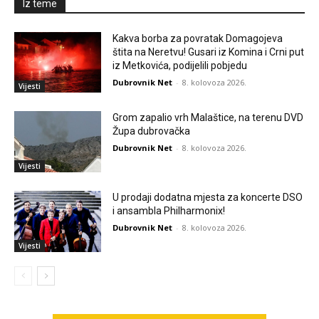
Iz teme
Kakva borba za povratak Domagojeva
štita na Neretvu! Gusari iz Komina i Crni put
iz Metkovića, podijelili pobjedu
Dubrovnik Net
-
8. kolovoza 2026.
Vijesti
Grom zapalio vrh Malaštice, na terenu DVD
Župa dubrovačka
Dubrovnik Net
-
8. kolovoza 2026.
Vijesti
U prodaji dodatna mjesta za koncerte DSO
i ansambla Philharmonix!
Dubrovnik Net
-
8. kolovoza 2026.
Vijesti