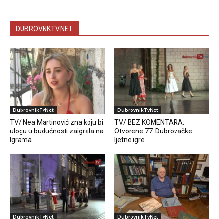
DUBROVNKTV.NET
DubrovnikTvNet
DubrovnikTvNet
TV/ Nea Martinović zna koju bi
TV/ BEZ KOMENTARA:
ulogu u budućnosti zaigrala na
Otvorene 77. Dubrovačke
Igrama
ljetne igre
DubrovnikTvNet
DubrovnikTvNet