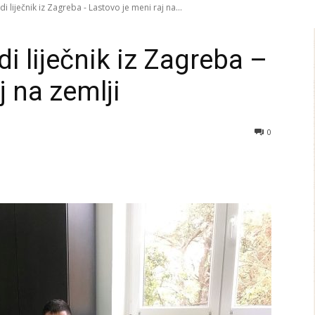
i liječnik iz Zagreba - Lastovo je meni raj na...
di liječnik iz Zagreba –
j na zemlji
0