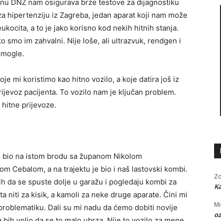
nu DNŽ nam osigurava brze testove za dijagnostiku
za hipertenziju iz Zagreba, jedan aparat koji nam može
ukocita, a to je jako korisno kod nekih hitnih stanja.
ko smo im zahvalni. Nije loše, ali ultrazvuk, rendgen i
omogle.
je mi koristimo kao hitno vozilo, a koje datira još iz
ijevoz pacijenta. To vozilo nam je ključan problem.
 hitne prijevoze.
m bio na istom brodu sa županom Nikolom
 Cebalom, a na trajektu je bio i naš lastovski kombi.
Zd
ih da se spuste dolje u garažu i pogledaju kombi za
Ka
a niti za kisik, a kamoli za neke druge aparate. Čini mi
Mi
problematiku. Dali su mi nadu da ćemo dobiti novije
oz
a bih volio da se to malo ubrza. Nije to vozilo za mene,