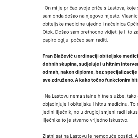
-On mi je pričao svoje priče s Lastova, koje 
sam onda došao na njegovo mjesto. Vlasnica
obiteljske medicine ujedno i načelnica Općine
Otok. Došao sam prethodno vidjeti je li to z
papirologiju, počeo sam raditi.
Fran Blažević u ordinaciji obiteljske medi
dobnih skupina, sudjeluje i u hitnim inte
odmah, nakon diplome, bez specijalizacije ra
sve združeno. A kako točno funkcionira h
-Na Lastovu nema stalne hitne službe, tako 
objadinjuje i obiteljsku i hitnu medicinu. To 
jedini liječnik, no u drugioj smjeni radi is
liječnika to je stvarno vrijedno iskustvo.
Zlatni sat na Lastovu je nemoguće postići. 