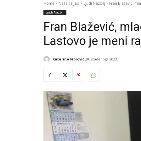
Home
Naša čeljad
Ljudi Nazbilj
Fran Blažević, mlad
Ljudi Nazbilj
Fran Blažević, mla
Lastovo je meni ra
Katarina Fiorović
20. studenoga 2022.