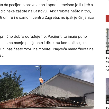
ta da pacijenta preveze na kopno, neovisno je li riječ o
edicinske zaštite na Lastovu. Ako trebate nešto hitno,
nti umiru i u samom centru Zagreba, no ipak je činjenica
prilično dobro odrađujemo. Pacijenti tu imaju puno
. Imamo manje pacijenata i direktnu komunikaciju s
 Oni nas često zovu na mobitel. Najveća mana života na
D
st.
TV
ko
bu
Ig
D
T