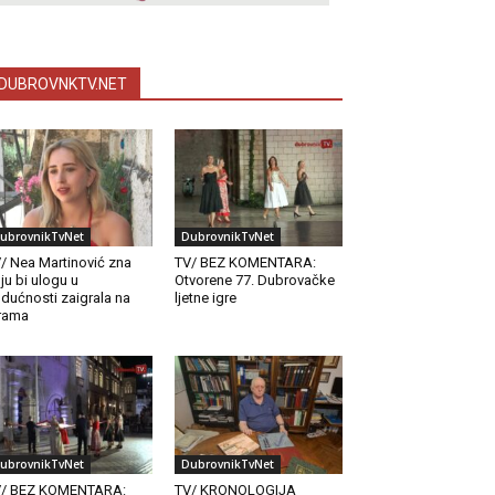
DUBROVNKTV.NET
ubrovnikTvNet
DubrovnikTvNet
/ Nea Martinović zna
TV/ BEZ KOMENTARA:
ju bi ulogu u
Otvorene 77. Dubrovačke
dućnosti zaigrala na
ljetne igre
rama
ubrovnikTvNet
DubrovnikTvNet
V/ BEZ KOMENTARA:
TV/ KRONOLOGIJA