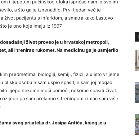
mirom i ljepotom pučinskog otoka ispričao nam je svojim
evilo, a što ga je iznenadilo. Prvi tjedan već je
ila život pacijentu s infarktom, a smatra kako Lastovo
to je ono koje imaju iz 1997.
 dosadašnji život proveo je u hrvatskoj metropoli,
et, ali i trenirao rukomet. Na medicinu ga je usmjerilo
im predmetima: biologiji, kemiji, fizici, a u isto vrijeme
nu blisku osobu nisam uspio spasit, nisam joj mogao
bilo lijepo nekome moći pomoći, nekome spasiti život.
o ozljede pa sam prekinuo s treningom i imao sam više
u.
čama svog prijatelja dr. Josipa Antića, kojeg je u