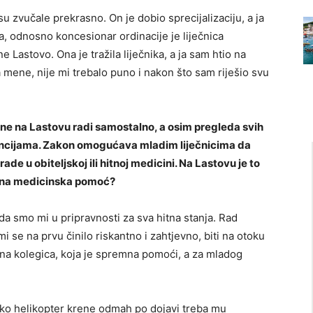
su zvučale prekrasno. On je dobio sprecijalizaciju, a ja
, odnosno koncesionar ordinacije je liječnica
 Lastovo. Ona je tražila liječnika, a ja sam htio na
a mene, nije mi trebalo puno i nakon što sam riješio svu
cine na Lastovu radi samostalno, a osim pregleda svih
rvencijama. Zakon omogućava mladim liječnicima da
de u obiteljskoj ili hitnoj medicini. Na Lastovu je to
itna medicinska pomoć?
da smo mi u pripravnosti za sva hitna stanja. Rad
mi se na prvu činilo riskantno i zahtjevno, biti na otoku
kusna kolegica, koja je spremna pomoći, a za mladog
Ako helikopter krene odmah po dojavi treba mu