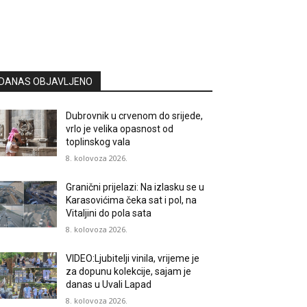
DANAS OBJAVLJENO
Dubrovnik u crvenom do srijede,
vrlo je velika opasnost od
toplinskog vala
8. kolovoza 2026.
Granični prijelazi: Na izlasku se u
Karasovićima čeka sat i pol, na
Vitaljini do pola sata
8. kolovoza 2026.
VIDEO:Ljubitelji vinila, vrijeme je
za dopunu kolekcije, sajam je
danas u Uvali Lapad
8. kolovoza 2026.