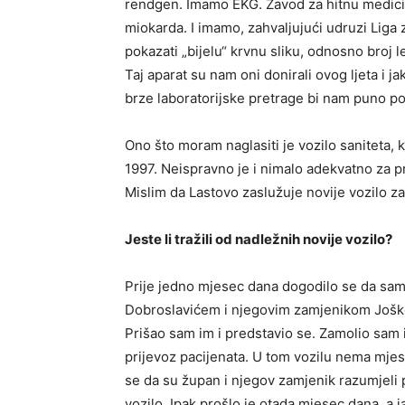
rendgen. Imamo EKG. Zavod za hitnu medici
miokarda. I imamo, zahvaljujući udruzi Liga 
pokazati „bijelu“ krvnu sliku, odnosno broj le
Taj aparat su nam oni donirali ovog ljeta i ja
brze laboratorijske pretrage bi nam puno p
Ono što moram naglasiti je vozilo saniteta, ko
1997. Neispravno je i nimalo adekvatno za pr
Mislim da Lastovo zaslužuje novije vozilo za
Jeste li tražili od nadležnih novije vozilo?
Prije jedno mjesec dana dogodilo se da sa
Dobroslavićem i njegovim zamjenikom Joškom
Prišao sam im i predstavio se. Zamolio sam 
prijevoz pacijenata. U tom vozilu nema mjest
se da su župan i njegov zamjenik razumjeli 
vozilo. Ipak prošlo je otada mjesec dana, a j