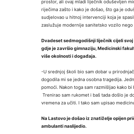
prostor, ali ovaj mladi liječnik oduševljen 
riječima zašto i kako je došao, što ga je oduš
sudjelovao u hitnoj intervenciji koja je spas
zaslužuje modernije sanitetsko vozilo nego š
Dvadeset sedmogodišnji liječnik cijeli svoj
gdje je završio gimnaziju, Medicinski fakult
više okolnosti i događaja.
-U srednjoj školi bio sam dobar u prirodnjačk
dogodila mi se jedna osobna tragedija. Jed
pomoći. Nakon toga sam razmišljao kako bi 
Trenirao sam rukomet i baš tada došlo je d
vremena za učiti. I tako sam upisao medicin
Na Lastovo je došao iz znatiželje opijen pri
ambulanti naslijedio.