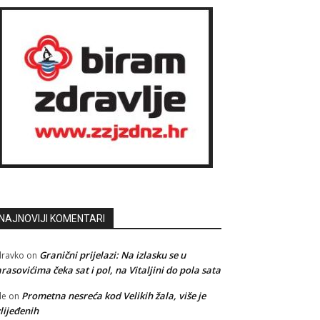
NAJNOVIJI KOMENTARI
Granični prijelazi: Na izlasku se u
ravko
on
rasovićima čeka sat i pol, na Vitaljini do pola sata
Prometna nesreća kod Velikih žala, više je
le
on
lijeđenih