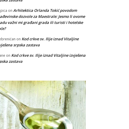
Arhitektica Orlanda Tokić povodom
pica
on
ađevinske dozvole za Maestrale: Jesmo li ovome
adu važni mi građani grada ili turisti i hotelske
će?
Kod crkve sv. Ilije iznad Vitaljine
ebrenićan
on
vješena srpska zastava
Kod crkve sv. Ilije iznad Vitaljine izvješena
ane
on
pska zastava