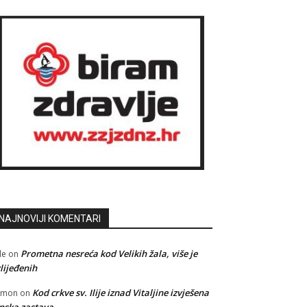
NAJNOVIJI KOMENTARI
Prometna nesreća kod Velikih žala, više je
le
on
lijeđenih
Kod crkve sv. Ilije iznad Vitaljine izvješena
amon
on
pska zastava