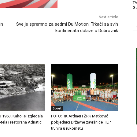
T
Ge
Next article
in
Sve je spremno za sedmi Du Motion: Trkači sa svih
kontinenata dolaze u Dubrovnik
Sport
1963. Kako je izgledala
FOTO: RK Ardiaei i ŽRK Metković
tela i restorana Adriatic
pobjednici Državne završnice HEP
trunira u rukometu