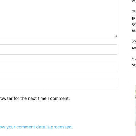
pu
gr
gr
ku
Sr
iz
Name:*
Fr
Email:*
sr
Website:
rowser for the next time I comment.
ow your comment data is processed.