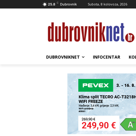
C
Subota, 8 kolovoza, 2026
25.8
Dubrovnik
DUBROVNIKNET
INFOCENTAR
KO