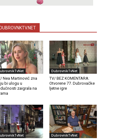
DUBROVNKTV.NET
ubrovnikTvNet
DubrovnikTvNet
/ Nea Martinović zna
TV/ BEZ KOMENTARA:
ju bi ulogu u
Otvorene 77. Dubrovačke
dućnosti zaigrala na
ljetne igre
rama
ubrovnikTvNet
DubrovnikTvNet