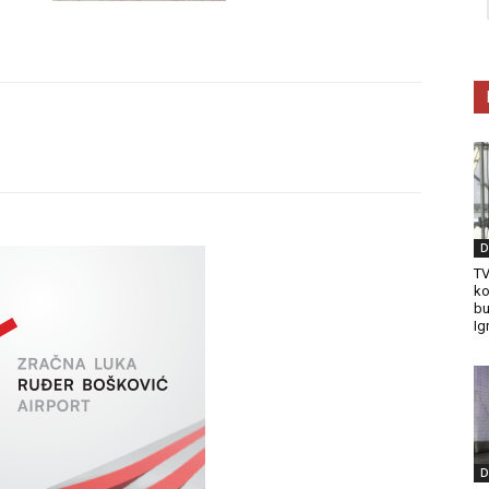
D
TV
ko
bu
Ig
D