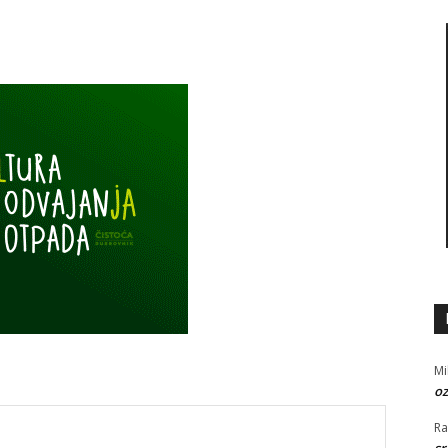
Mi
oz
R
sr