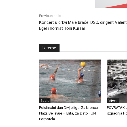
Previous article
Koncert u crkvi Male braće: DSO, dirigent Valent
Egel i hornist Toni Kursar
Iz teme
Sport
Vijesti
Polufinalni dan Divlje lige: Za broncu
POVRATAK U 
Plaža Bellevue – Elita, za zlato FUN i
izgradnja Ho
Porporela