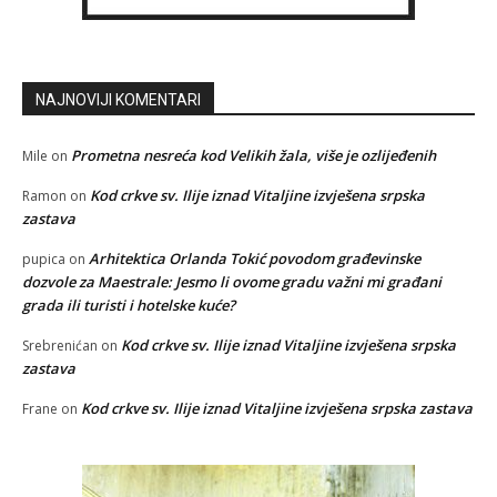
NAJNOVIJI KOMENTARI
Prometna nesreća kod Velikih žala, više je ozlijeđenih
Mile
on
Kod crkve sv. Ilije iznad Vitaljine izvješena srpska
Ramon
on
zastava
Arhitektica Orlanda Tokić povodom građevinske
pupica
on
dozvole za Maestrale: Jesmo li ovome gradu važni mi građani
grada ili turisti i hotelske kuće?
Kod crkve sv. Ilije iznad Vitaljine izvješena srpska
Srebrenićan
on
zastava
Kod crkve sv. Ilije iznad Vitaljine izvješena srpska zastava
Frane
on