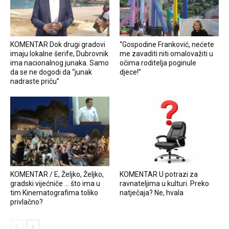
KOMENTAR Dok drugi gradovi
“Gospodine Franković, nećete
imaju lokalne šerife, Dubrovnik
me zavaditi niti omalovažiti u
ima nacionalnog junaka. Samo
očima roditelja poginule
da se ne dogodi da “junak
djece!”
nadraste priču”
KOMENTAR / E, Željko, Željko,
KOMENTAR U potrazi za
gradski vijećniče … što ima u
ravnateljima u kulturi. Preko
tim Kinematografima toliko
natječaja? Ne, hvala
privlačno?