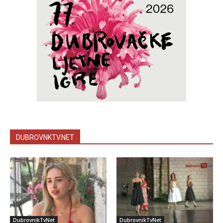
DUBROVNKTV.NET
DubrovnikTvNet
DubrovnikTvNet