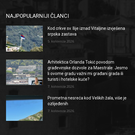
NAJPOPULARNIJI ČLANCI
Kod crkve sv. Ilije iznad Vitaljine izvješena
srpska zastava
5. kolovoza 2026.
Arhitektica Orlanda Tokić povodom
građevinske dozvole za Maestrale: Jesmo
li ovome gradu važni mi građani grada ili
turisti i hotelske kuće?
7. kolovoza 2026.
Prometna nesreća kod Velikih žala, više je
ozlijeđenih
7. kolovoza 2026.