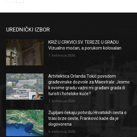
UREDNIČKI IZBOR
KRIŽ U CRKVICI SV. TEREZE U GRADU
Vizualno moćan, a porukom kolosalan
7. kolovoza 2026.
Arhitektica Orlanda Tokić povodom
građevinske dozvole za Maestrale: Jesmo
li ovome gradu važni mi građani grada ili
turisti i hotelske kuće?
7. kolovoza 2026.
Župljani čekaju potvrdu Hrvatskih cesta o
trasi brze ceste, Franković kaže da je
dogovorena
6. kolovoza 2026.