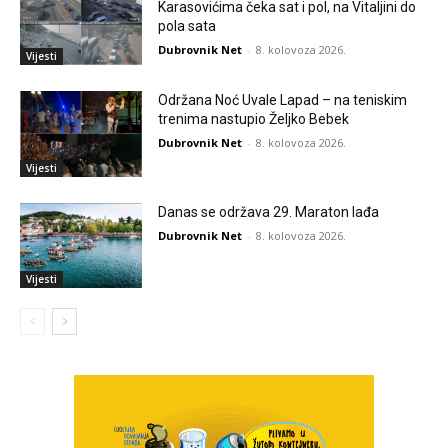
Karasovićima čeka sat i pol, na Vitaljini do
pola sata
Dubrovnik Net
-
8. kolovoza 2026.
Vijesti
Održana Noć Uvale Lapad – na teniskim
trenima nastupio Željko Bebek
Dubrovnik Net
-
8. kolovoza 2026.
Vijesti
Danas se održava 29. Maraton lađa
Dubrovnik Net
-
8. kolovoza 2026.
Vijesti