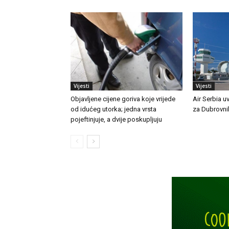
Vijesti
Vijesti
Objavljene cijene goriva koje vrijede
Air Serbia u
od idućeg utorka; jedna vrsta
za Dubrovni
pojeftinjuje, a dvije poskupljuju