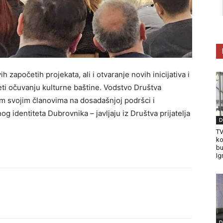
 započetih projekata, ali i otvaranje novih inicijativa i
eti očuvanju kulturne baštine. Vodstvo Društva
vim svojim članovima na dosadašnjoj podršci i
 identiteta Dubrovnika – javljaju iz Društva prijatelja
D
TV
ko
bu
Ig
D