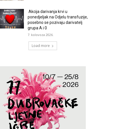
Akcija darivanja krvi u
ponedjeljak na Odjelu transfuzije,
posebno se pozivaju darivatelj
grupa A i 0
7. kolovoza 2026.
Load more