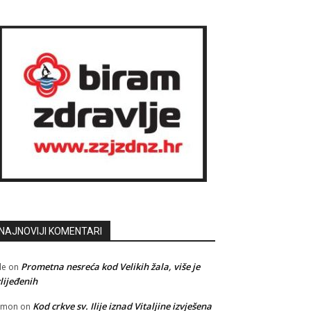
NAJNOVIJI KOMENTARI
Prometna nesreća kod Velikih žala, više je
le
on
lijeđenih
Kod crkve sv. Ilije iznad Vitaljine izvješena
amon
on