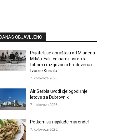
DANAS OBJAVLJENO
Prijatelji se opraštaju od Mladena
Mitića: Falit će nam susreti s
tobom i razgovori o brodovima i
tvome Konalu…
7. kolovoza 2026.
Air Serbia uvodi cjelogodišnje
letove za Dubrovnik
7. kolovoza 2026.
Petkom su najslađe marende!
7. kolovoza 2026.