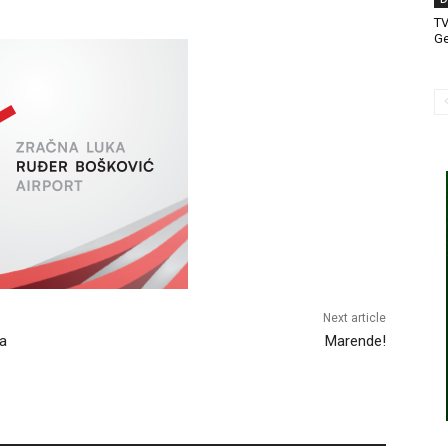
T
Ge
Next article
ja
Marende!