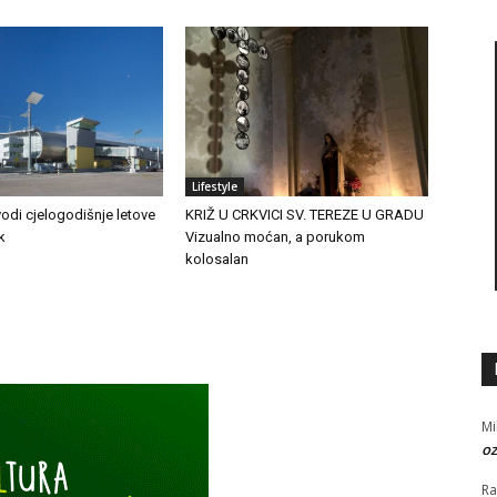
Lifestyle
vodi cjelogodišnje letove
KRIŽ U CRKVICI SV. TEREZE U GRADU
k
Vizualno moćan, a porukom
kolosalan
Mi
oz
R