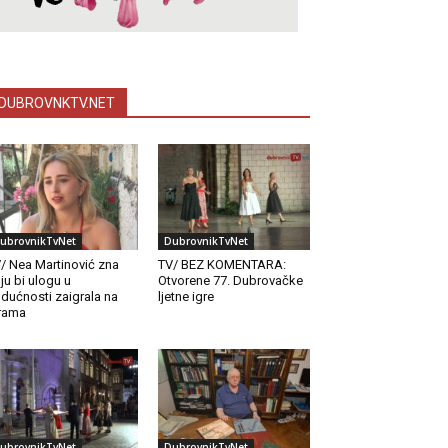
DUBROVNKTV.NET
ubrovnikTvNet
DubrovnikTvNet
/ Nea Martinović zna
TV/ BEZ KOMENTARA:
ju bi ulogu u
Otvorene 77. Dubrovačke
dućnosti zaigrala na
ljetne igre
rama
ubrovnikTvNet
DubrovnikTvNet