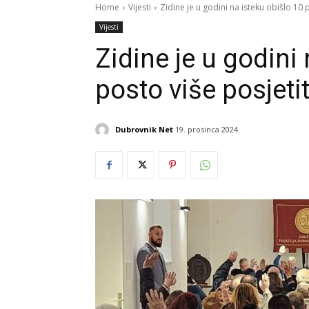
Home
Vijesti
Zidine je u godini na isteku obišlo 10 p
Vijesti
Zidine je u godini
posto više posjetit
Dubrovnik Net
19. prosinca 2024.