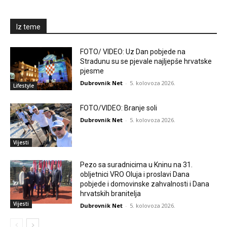
Iz teme
FOTO/ VIDEO: Uz Dan pobjede na
Stradunu su se pjevale najljepše hrvatske
pjesme
Dubrovnik Net
-
5. kolovoza 2026.
Lifestyle
FOTO/VIDEO: Branje soli
Dubrovnik Net
-
5. kolovoza 2026.
Vijesti
Pezo sa suradnicima u Kninu na 31.
obljetnici VRO Oluja i proslavi Dana
pobjede i domovinske zahvalnosti i Dana
hrvatskih branitelja
Vijesti
Dubrovnik Net
-
5. kolovoza 2026.