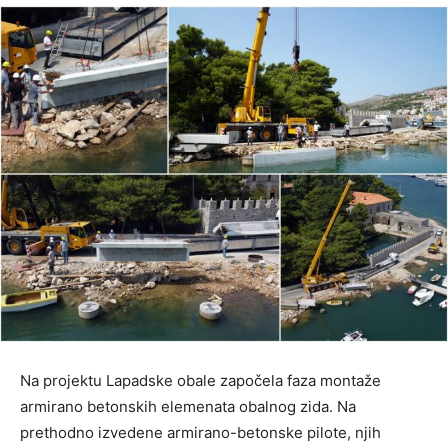
Na projektu Lapadske obale započela faza montaže
armirano betonskih elemenata obalnog zida. Na
prethodno izvedene armirano-betonske pilote, njih