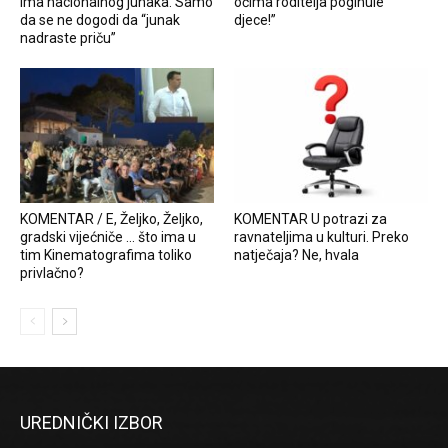
ima nacionalnog junaka. Samo
očima roditelja poginule
da se ne dogodi da “junak
djece!”
nadraste priču”
KOMENTAR / E, Željko, Željko,
KOMENTAR U potrazi za
gradski vijećniče … što ima u
ravnateljima u kulturi. Preko
tim Kinematografima toliko
natječaja? Ne, hvala
privlačno?
UREDNIČKI IZBOR