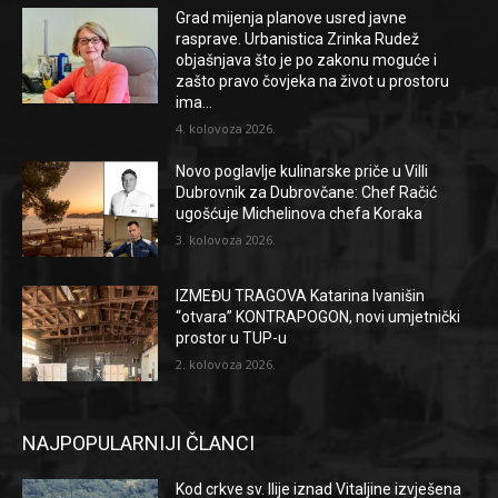
Grad mijenja planove usred javne
rasprave. Urbanistica Zrinka Rudež
objašnjava što je po zakonu moguće i
zašto pravo čovjeka na život u prostoru
ima...
4. kolovoza 2026.
Novo poglavlje kulinarske priče u Villi
Dubrovnik za Dubrovčane: Chef Račić
ugošćuje Michelinova chefa Koraka
3. kolovoza 2026.
IZMEĐU TRAGOVA Katarina Ivanišin
“otvara” KONTRAPOGON, novi umjetnički
prostor u TUP-u
2. kolovoza 2026.
NAJPOPULARNIJI ČLANCI
Kod crkve sv. Ilije iznad Vitaljine izvješena