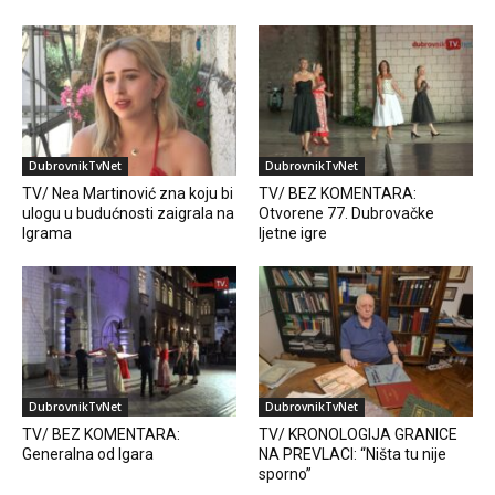
DubrovnikTvNet
DubrovnikTvNet
TV/ Nea Martinović zna koju bi
TV/ BEZ KOMENTARA:
ulogu u budućnosti zaigrala na
Otvorene 77. Dubrovačke
Igrama
ljetne igre
DubrovnikTvNet
DubrovnikTvNet
TV/ BEZ KOMENTARA:
TV/ KRONOLOGIJA GRANICE
Generalna od Igara
NA PREVLACI: “Ništa tu nije
sporno”