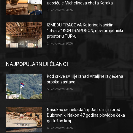
ugošćuje Michelinova chefa Koraka
3. kolovoza 2026.
IZMEĐU TRAGOVA Katarina Ivanišin
“otvara” KONTRAPOGON, novi umjetnički
prostor u TUP-u
2. kolovoza 2026.
NAJPOPULARNIJI ČLANCI
Kod crkve sv. Ilije iznad Vitaljine izvješena
srpska zastava
5. kolovoza 2026.
Nasukao se nekadašnji Jadrolinijin brod
Dubrovnik. Nakon 47 godina plovidbe čeka
ga tužan kraj
4. kolovoza 2026.