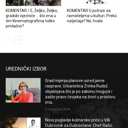
KOMENTAR / E, Željko, Željko,
KOMENTAR U potrazi za
gradski vijećniče … što ima u
ravnateljima u kulturi. Preko
tim Kinematografima toliko
natječaja? Ne, hvala
privlačno?
UREDNIČKI IZBOR
Grad mijenja planove usred javne
rasprave. Urbanistica Zrinka Rudež
objašnjava što je po zakonu moguće i
zašto pravo čovjeka na život u prostoru
ima...
4. kolovoza 2026.
Novo poglavlje kulinarske priče u Villi
Dubrovnik za Dubrovčane: Chef Račić