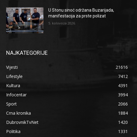
U Stonu sinoć održana Buzarijada,
manifestacija za prste polizat
5. kolovoza 2026.
NAJKATEGORIJE
Vijesti
21616
Lifestyle
7412
Kultura
4391
Infocentar
3994
Sport
2066
Crna kronika
1884
DubrovnikTvNet
1420
Politika
1331