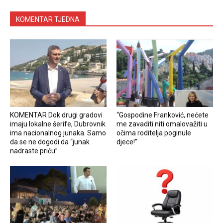
KOMENTAR TJEDNA
KOMENTAR Dok drugi gradovi
“Gospodine Franković, nećete
imaju lokalne šerife, Dubrovnik
me zavaditi niti omalovažiti u
ima nacionalnog junaka. Samo
očima roditelja poginule
da se ne dogodi da “junak
djece!”
nadraste priču”