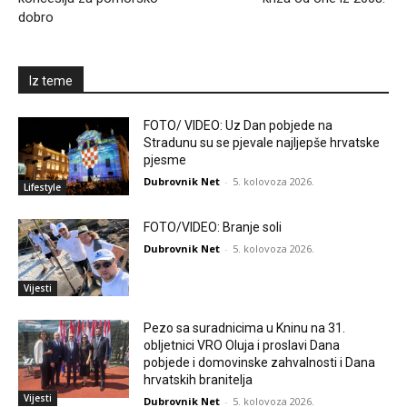
dobro
Iz teme
FOTO/ VIDEO: Uz Dan pobjede na
Stradunu su se pjevale najljepše hrvatske
pjesme
Dubrovnik Net
-
5. kolovoza 2026.
Lifestyle
FOTO/VIDEO: Branje soli
Dubrovnik Net
-
5. kolovoza 2026.
Vijesti
Pezo sa suradnicima u Kninu na 31.
obljetnici VRO Oluja i proslavi Dana
pobjede i domovinske zahvalnosti i Dana
hrvatskih branitelja
Vijesti
Dubrovnik Net
-
5. kolovoza 2026.