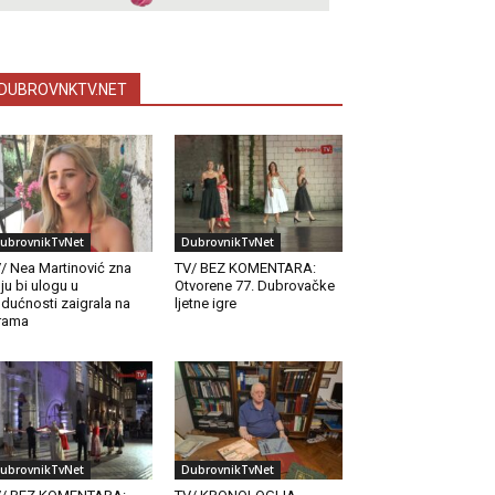
DUBROVNKTV.NET
ubrovnikTvNet
DubrovnikTvNet
/ Nea Martinović zna
TV/ BEZ KOMENTARA:
ju bi ulogu u
Otvorene 77. Dubrovačke
dućnosti zaigrala na
ljetne igre
rama
ubrovnikTvNet
DubrovnikTvNet