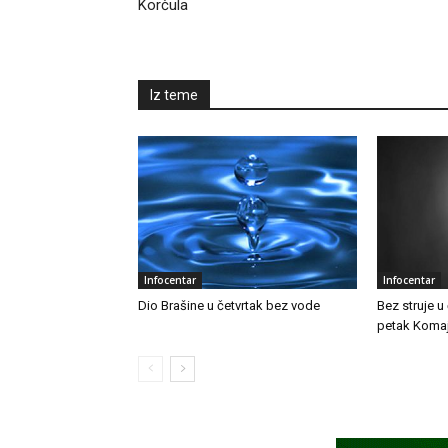
Korčula
Iz teme
Infocentar
Infocentar
Dio Brašine u četvrtak bez vode
Bez struje u 
petak Komaj