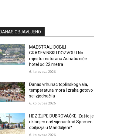
DANAS OBJAVLJENO
MAESTRALI DOBILI
GRAĐEVINSKU DOZVOLU Na
mjestu restorana Adriatic niče
hotel od 22 metra
6. kolovoza 2026.
Danas vrhunac toplinskog vala,
temperatura mora i zraka gotovo
se izjednačila
6. kolovoza 2026.
HDZ ŽUPE DUBROVAČKE: Zašto je
uklonjen naš vijenac kod Spomen
obilježja u Mandaljeni?
6. kolovoza 2026.