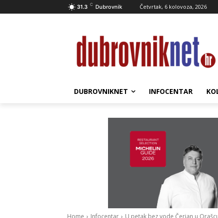
C
Četvrtak, 6 kolovoza, 2026
31.3
Dubrovnik
DUBROVNIKNET
INFOCENTAR
KO
Home
Infocentar
U petak bez vode Čerjan u Orašc