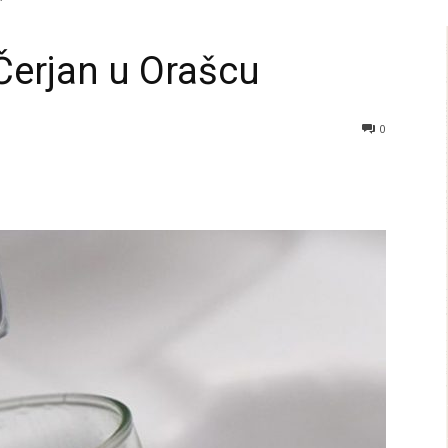
Čerjan u Orašcu
0