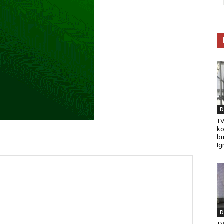
D
TV
ko
bu
Ig
D