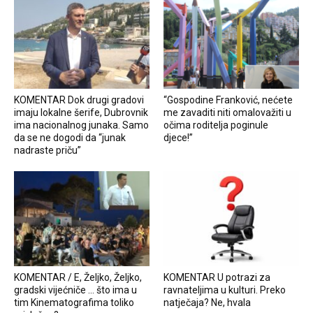
KOMENTAR Dok drugi gradovi
“Gospodine Franković, nećete
imaju lokalne šerife, Dubrovnik
me zavaditi niti omalovažiti u
ima nacionalnog junaka. Samo
očima roditelja poginule
da se ne dogodi da “junak
djece!”
nadraste priču”
KOMENTAR / E, Željko, Željko,
KOMENTAR U potrazi za
gradski vijećniče … što ima u
ravnateljima u kulturi. Preko
tim Kinematografima toliko
natječaja? Ne, hvala