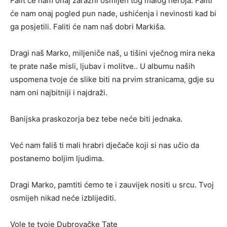
Falit će nam onaj zarazni osmijeh tog malog heroja. Faliti
će nam onaj pogled pun nade, ushićenja i nevinosti kad bi
ga posjetili. Faliti će nam naš dobri Markiša.
Dragi naš Marko, miljeniče naš, u tišini vječnog mira neka
te prate naše misli, ljubav i molitve.. U albumu naših
uspomena tvoje će slike biti na prvim stranicama, gdje su
nam oni najbitniji i najdraži.
Banijska praskozorja bez tebe neće biti jednaka.
Već nam fališ ti mali hrabri dječače koji si nas učio da
postanemo boljim ljudima.
Dragi Marko, pamtiti ćemo te i zauvijek nositi u srcu. Tvoj
osmijeh nikad neće izblijediti.
Vole te tvoje Dubrovačke Tate