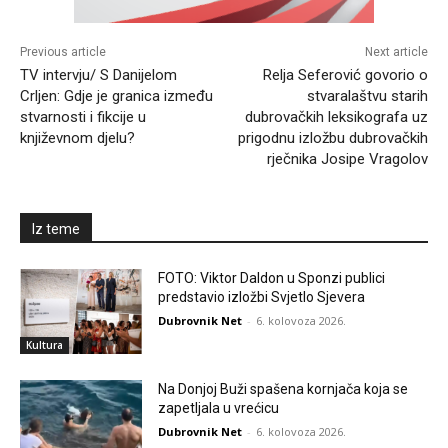
Previous article
Next article
TV intervju/ S Danijelom
Relja Seferović govorio o
Crljen: Gdje je granica između
stvaralaštvu starih
stvarnosti i fikcije u
dubrovačkih leksikografa uz
književnom djelu?
prigodnu izložbu dubrovačkih
rječnika Josipe Vragolov
Iz teme
FOTO: Viktor Daldon u Sponzi publici
predstavio izložbi Svjetlo Sjevera
Dubrovnik Net
-
6. kolovoza 2026.
Kultura
Na Donjoj Buži spašena kornjača koja se
zapetljala u vrećicu
Dubrovnik Net
-
6. kolovoza 2026.