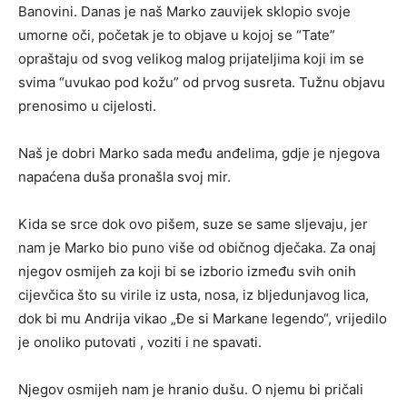
Banovini. Danas je naš Marko zauvijek sklopio svoje
umorne oči, početak je to objave u kojoj se “Tate”
opraštaju od svog velikog malog prijateljima koji im se
svima “uvukao pod kožu” od prvog susreta. Tužnu objavu
prenosimo u cijelosti.
Naš je dobri Marko sada među anđelima, gdje je njegova
napaćena duša pronašla svoj mir.
Kida se srce dok ovo pišem, suze se same sljevaju, jer
nam je Marko bio puno više od običnog dječaka. Za onaj
njegov osmijeh za koji bi se izborio između
svih onih
cijevčica što su virile iz usta, nosa, iz bljedunjavog lica,
dok bi mu Andrija vikao „Đe si Markane legendo“, vrijedilo
je onoliko putovati , voziti i ne spavati.
Njegov osmijeh nam je hranio dušu. O njemu bi pričali