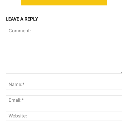
LEAVE A REPLY
Comment:
Na
Ema
Web