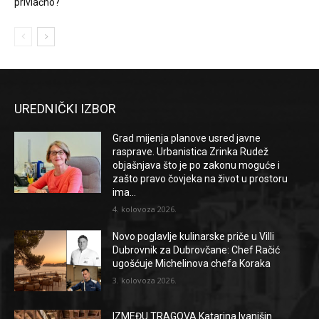
privlačno?
UREDNIČKI IZBOR
Grad mijenja planove usred javne
rasprave. Urbanistica Zrinka Rudež
objašnjava što je po zakonu moguće i
zašto pravo čovjeka na život u prostoru
ima...
4. kolovoza 2026.
Novo poglavlje kulinarske priče u Villi
Dubrovnik za Dubrovčane: Chef Račić
ugošćuje Michelinova chefa Koraka
3. kolovoza 2026.
IZMEĐU TRAGOVA Katarina Ivanišin