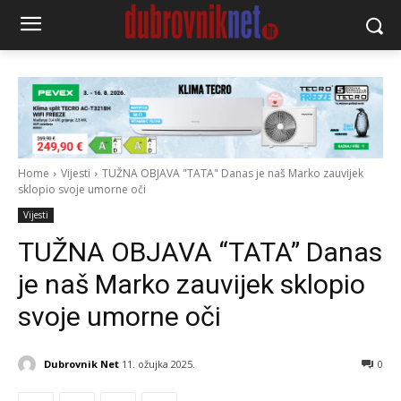
Home
Vijesti
TUŽNA OBJAVA "TATA" Danas je naš Marko zauvijek
sklopio svoje umorne oči
Vijesti
TUŽNA OBJAVA “TATA” Danas
je naš Marko zauvijek sklopio
svoje umorne oči
Dubrovnik Net
11. ožujka 2025.
0