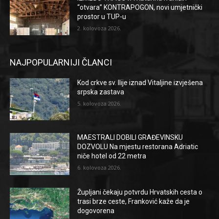
“otvara” KONTRAPOGON, novi umjetnički
prostor u TUP-u
2. kolovoza 2026.
NAJPOPULARNIJI ČLANCI
Kod crkve sv. Ilije iznad Vitaljine izvješena
srpska zastava
5. kolovoza 2026.
MAESTRALI DOBILI GRAĐEVINSKU
DOZVOLU Na mjestu restorana Adriatic
niče hotel od 22 metra
6. kolovoza 2026.
Župljani čekaju potvrdu Hrvatskih cesta o
trasi brze ceste, Franković kaže da je
dogovorena