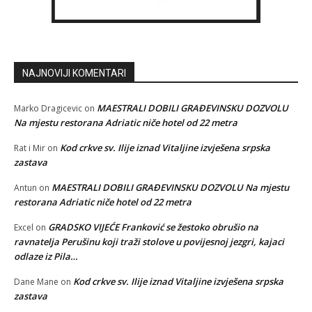
NAJNOVIJI KOMENTARI
MAESTRALI DOBILI GRAĐEVINSKU DOZVOLU
Marko Dragicevic
on
Na mjestu restorana Adriatic niče hotel od 22 metra
Kod crkve sv. Ilije iznad Vitaljine izvješena srpska
Rat i Mir
on
zastava
MAESTRALI DOBILI GRAĐEVINSKU DOZVOLU Na mjestu
Antun
on
restorana Adriatic niče hotel od 22 metra
GRADSKO VIJEĆE Franković se žestoko obrušio na
Excel
on
ravnatelja Perušinu koji traži stolove u povijesnoj jezgri, kajaci
odlaze iz Pila…
Kod crkve sv. Ilije iznad Vitaljine izvješena srpska
Dane Mane
on
zastava