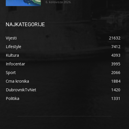
6. kolovoza 2026.
NAJKATEGORIJE
Vijesti
21632
Lifestyle
7412
Kultura
4393
Infocentar
3995
Sport
2066
Crna kronika
1884
DubrovnikTvNet
1420
Politika
1331