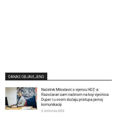
DANAS OBJAVLJENO
Načelnik Miloslavić o vijencu HDZ-a:
Razočaran sam načinom na koji vijećnica
Duper i u ovom slučaju pristupa javnoj
komunikaciji
6. kolovoza 2026.