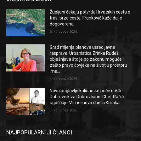
Župljani čekaju potvrdu Hrvatskih cesta o
trasi brze ceste, Franković kaže da je
dogovorena
6. kolovoza 2026.
Grad mijenja planove usred javne
rasprave. Urbanistica Zrinka Rudež
objašnjava što je po zakonu moguće i
zašto pravo čovjeka na život u prostoru
ima...
4. kolovoza 2026.
Novo poglavlje kulinarske priče u Villi
Dubrovnik za Dubrovčane: Chef Račić
ugošćuje Michelinova chefa Koraka
3. kolovoza 2026.
NAJPOPULARNIJI ČLANCI