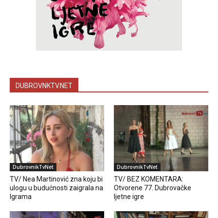
DUBROVNKTV.NET
DubrovnikTvNet
DubrovnikTvNet
TV/ Nea Martinović zna koju bi
TV/ BEZ KOMENTARA:
ulogu u budućnosti zaigrala na
Otvorene 77. Dubrovačke
Igrama
ljetne igre