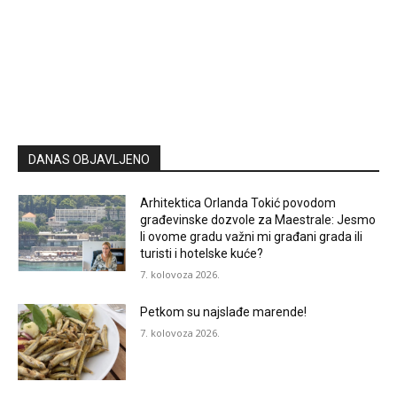
DANAS OBJAVLJENO
Arhitektica Orlanda Tokić povodom
građevinske dozvole za Maestrale: Jesmo
li ovome gradu važni mi građani grada ili
turisti i hotelske kuće?
7. kolovoza 2026.
Petkom su najslađe marende!
7. kolovoza 2026.