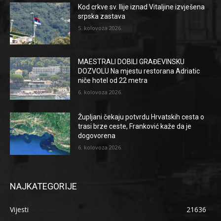
Kod crkve sv. Ilije iznad Vitaljine izvješena
srpska zastava
5. kolovoza 2026.
MAESTRALI DOBILI GRAĐEVINSKU
DOZVOLU Na mjestu restorana Adriatic
niče hotel od 22 metra
6. kolovoza 2026.
Župljani čekaju potvrdu Hrvatskih cesta o
trasi brze ceste, Franković kaže da je
dogovorena
6. kolovoza 2026.
NAJKATEGORIJE
Vijesti
21636