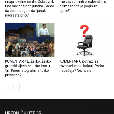
imaju lokalne šerife, Dubrovnik
me zavaditi niti omalovažiti u
ima nacionalnog junaka. Samo
očima roditelja poginule
da se ne dogodi da “junak
djece!”
nadraste priču”
KOMENTAR / E, Željko, Željko,
KOMENTAR U potrazi za
gradski vijećniče … što ima u
ravnateljima u kulturi. Preko
tim Kinematografima toliko
natječaja? Ne, hvala
privlačno?
UREDNIČKI IZBOR