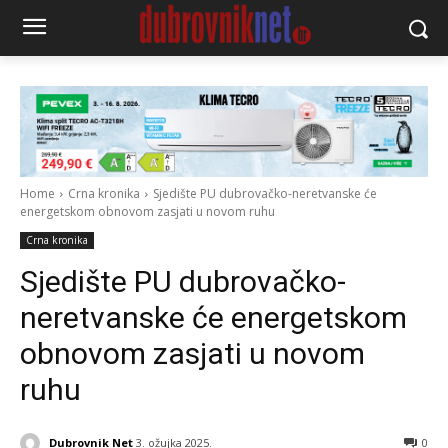
Home
Crna kronika
Sjedište PU dubrovačko-neretvanske će
energetskom obnovom zasjati u novom ruhu
Crna kronika
Sjedište PU dubrovačko-
neretvanske će energetskom
obnovom zasjati u novom
ruhu
Dubrovnik Net
3. ožujka 2025.
0