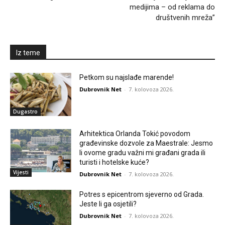
medijima – od reklama do
društvenih mreža”
Iz teme
Petkom su najslađe marende!
Dubrovnik Net
-
7. kolovoza 2026.
Dugastro
Arhitektica Orlanda Tokić povodom
građevinske dozvole za Maestrale: Jesmo
li ovome gradu važni mi građani grada ili
turisti i hotelske kuće?
Vijesti
Dubrovnik Net
-
7. kolovoza 2026.
Potres s epicentrom sjeverno od Grada.
Jeste li ga osjetili?
Dubrovnik Net
-
7. kolovoza 2026.