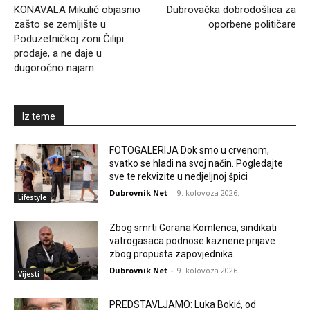
KONAVALA Mikulić objasnio
Dubrovačka dobrodošlica za
zašto se zemljište u
oporbene političare
Poduzetničkoj zoni Čilipi
prodaje, a ne daje u
dugoročno najam
Iz teme
FOTOGALERIJA Dok smo u crvenom,
svatko se hladi na svoj način. Pogledajte
sve te rekvizite u nedjeljnoj špici
Dubrovnik Net
-
9. kolovoza 2026.
Lifestyle
Zbog smrti Gorana Komlenca, sindikati
vatrogasaca podnose kaznene prijave
zbog propusta zapovjednika
Dubrovnik Net
-
9. kolovoza 2026.
Vijesti
PREDSTAVLJAMO: Luka Bokić, od