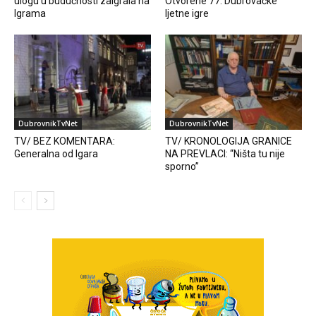
ulogu u budućnosti zaigrala na
Otvorene 77. Dubrovačke
Igrama
ljetne igre
DubrovnikTvNet
DubrovnikTvNet
TV/ BEZ KOMENTARA:
TV/ KRONOLOGIJA GRANICE
Generalna od Igara
NA PREVLACI: “Ništa tu nije
sporno”