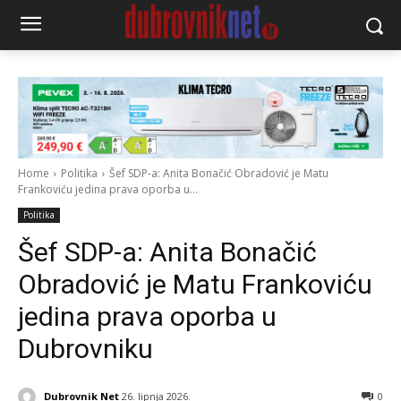
Home
Politika
Šef SDP-a: Anita Bonačić Obradović je Matu
Frankoviću jedina prava oporba u...
Politika
Šef SDP-a: Anita Bonačić
Obradović je Matu Frankoviću
jedina prava oporba u
Dubrovniku
Dubrovnik Net
26. lipnja 2026.
0