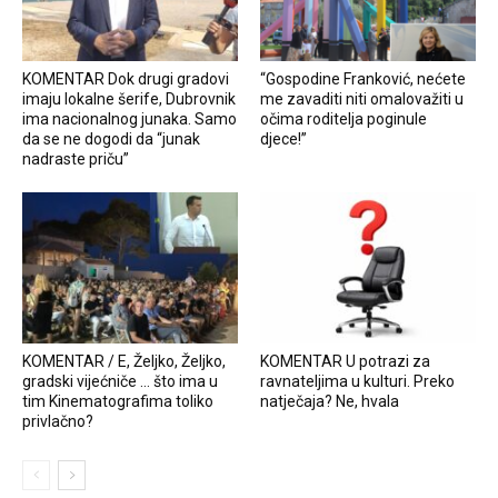
KOMENTAR Dok drugi gradovi
“Gospodine Franković, nećete
imaju lokalne šerife, Dubrovnik
me zavaditi niti omalovažiti u
ima nacionalnog junaka. Samo
očima roditelja poginule
da se ne dogodi da “junak
djece!”
nadraste priču”
KOMENTAR / E, Željko, Željko,
KOMENTAR U potrazi za
gradski vijećniče … što ima u
ravnateljima u kulturi. Preko
tim Kinematografima toliko
natječaja? Ne, hvala
privlačno?