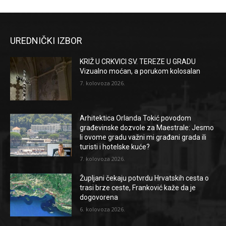
UREDNIČKI IZBOR
KRIŽ U CRKVICI SV. TEREZE U GRADU
Vizualno moćan, a porukom kolosalan
7. kolovoza 2026.
Arhitektica Orlanda Tokić povodom
građevinske dozvole za Maestrale: Jesmo
li ovome gradu važni mi građani grada ili
turisti i hotelske kuće?
7. kolovoza 2026.
Župljani čekaju potvrdu Hrvatskih cesta o
trasi brze ceste, Franković kaže da je
dogovorena
6. kolovoza 2026.