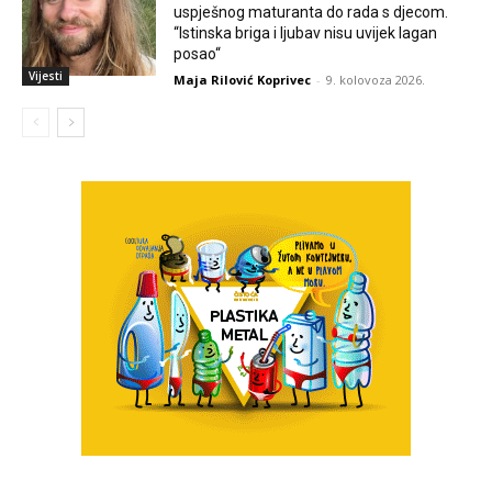
uspješnog maturanta do rada s djecom.
“Istinska briga i ljubav nisu uvijek lagan
posao“
Vijesti
Maja Rilović Koprivec
-
9. kolovoza 2026.