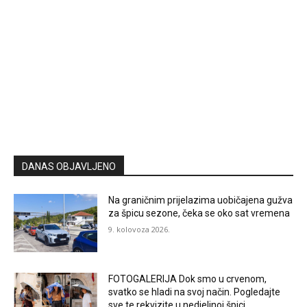
DANAS OBJAVLJENO
Na graničnim prijelazima uobičajena gužva
za špicu sezone, čeka se oko sat vremena
9. kolovoza 2026.
FOTOGALERIJA Dok smo u crvenom,
svatko se hladi na svoj način. Pogledajte
sve te rekvizite u nedjeljnoj špici