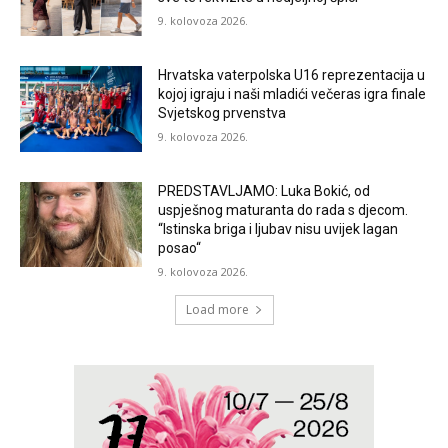
9. kolovoza 2026.
Hrvatska vaterpolska U16 reprezentacija u
kojoj igraju i naši mladići večeras igra finale
Svjetskog prvenstva
9. kolovoza 2026.
PREDSTAVLJAMO: Luka Bokić, od
uspješnog maturanta do rada s djecom.
“Istinska briga i ljubav nisu uvijek lagan
posao“
9. kolovoza 2026.
Load more