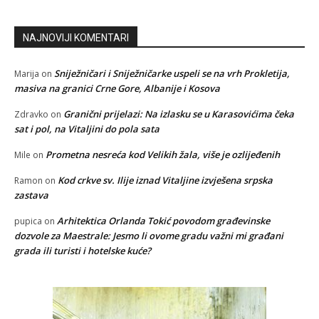
NAJNOVIJI KOMENTARI
Sniježničari i Sniježničarke uspeli se na vrh Prokletija,
Marija
on
masiva na granici Crne Gore, Albanije i Kosova
Granični prijelazi: Na izlasku se u Karasovićima čeka
Zdravko
on
sat i pol, na Vitaljini do pola sata
Prometna nesreća kod Velikih žala, više je ozlijeđenih
Mile
on
Kod crkve sv. Ilije iznad Vitaljine izvješena srpska
Ramon
on
zastava
Arhitektica Orlanda Tokić povodom građevinske
pupica
on
dozvole za Maestrale: Jesmo li ovome gradu važni mi građani
grada ili turisti i hotelske kuće?