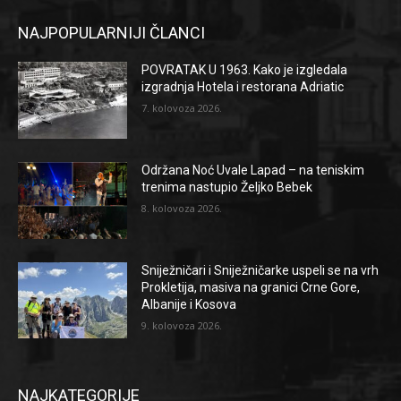
NAJPOPULARNIJI ČLANCI
POVRATAK U 1963. Kako je izgledala
izgradnja Hotela i restorana Adriatic
7. kolovoza 2026.
Održana Noć Uvale Lapad – na teniskim
trenima nastupio Željko Bebek
8. kolovoza 2026.
Sniježničari i Sniježničarke uspeli se na vrh
Prokletija, masiva na granici Crne Gore,
Albanije i Kosova
9. kolovoza 2026.
NAJKATEGORIJE