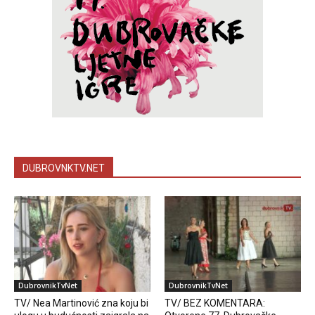
DUBROVNKTV.NET
DubrovnikTvNet
DubrovnikTvNet
TV/ Nea Martinović zna koju bi
TV/ BEZ KOMENTARA: