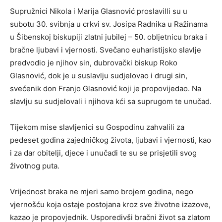
Supružnici Nikola i Marija Glasnović proslavilli su u
subotu 30. svibnja u crkvi sv. Josipa Radnika u Ražinama
u Šibenskoj biskupiji zlatni jubilej – 50. obljetnicu braka i
bračne ljubavi i vjernosti. Svečano euharistijsko slavlje
predvodio je njihov sin, dubrovački biskup Roko
Glasnović, dok je u suslavlju sudjelovao i drugi sin,
svećenik don Franjo Glasnović koji je propovijedao. Na
slavlju su sudjelovali i njihova kći sa suprugom te unučad.
Tijekom mise slavljenici su Gospodinu zahvalili za
pedeset godina zajedničkog života, ljubavi i vjernosti, kao
i za dar obitelji, djece i unučadi te su se prisjetili svog
životnog puta.
Vrijednost braka ne mjeri samo brojem godina, nego
vjernošću koja ostaje postojana kroz sve životne izazove,
kazao je propovjednik. Usporedivši bračni život sa zlatom