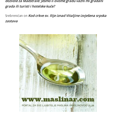
dozvole za Maestrale: Jesmo li ovome gradu važni mi građani
grada ili turisti i hotelske kuće?
Kod crkve sv. Ilije iznad Vitaljine izvješena srpska
Srebrenićan
on
zastava