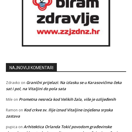
NAJNOVIJI KOMENTARI
Granični prijelazi: Na izlasku se u Karasovićima čeka
Zdravko
on
sat i pol, na Vitaljini do pola sata
Prometna nesreća kod Velikih žala, više je ozlijeđenih
Mile
on
Kod crkve sv. Ilije iznad Vitaljine izvješena srpska
Ramon
on
zastava
Arhitektica Orlanda Tokić povodom građevinske
pupica
on