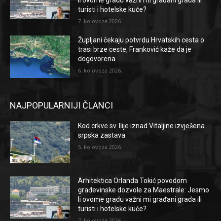
li ovome gradu važni mi građani grada ili
turisti i hotelske kuće?
7. kolovoza 2026.
Župljani čekaju potvrdu Hrvatskih cesta o
trasi brze ceste, Franković kaže da je
dogovorena
6. kolovoza 2026.
NAJPOPULARNIJI ČLANCI
Kod crkve sv. Ilije iznad Vitaljine izvješena
srpska zastava
5. kolovoza 2026.
Arhitektica Orlanda Tokić povodom
građevinske dozvole za Maestrale: Jesmo
li ovome gradu važni mi građani grada ili
turisti i hotelske kuće?
7. kolovoza 2026.