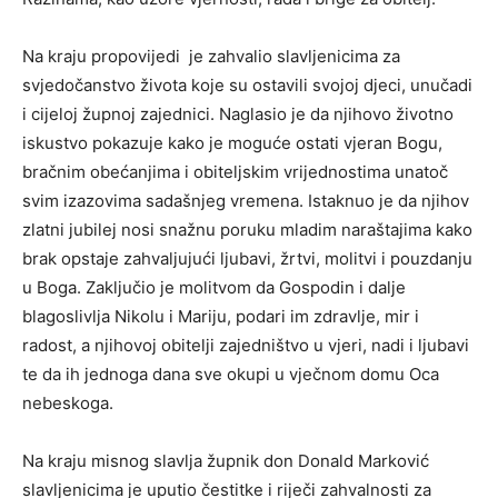
Na kraju propovijedi je zahvalio slavljenicima za
svjedočanstvo života koje su ostavili svojoj djeci, unučadi
i cijeloj župnoj zajednici. Naglasio je da njihovo životno
iskustvo pokazuje kako je moguće ostati vjeran Bogu,
bračnim obećanjima i obiteljskim vrijednostima unatoč
svim izazovima sadašnjeg vremena. Istaknuo je da njihov
zlatni jubilej nosi snažnu poruku mladim naraštajima kako
brak opstaje zahvaljujući ljubavi, žrtvi, molitvi i pouzdanju
u Boga. Zaključio je molitvom da Gospodin i dalje
blagoslivlja Nikolu i Mariju, podari im zdravlje, mir i
radost, a njihovoj obitelji zajedništvo u vjeri, nadi i ljubavi
te da ih jednoga dana sve okupi u vječnom domu Oca
nebeskoga.
Na kraju misnog slavlja župnik don Donald Marković
slavljenicima je uputio čestitke i riječi zahvalnosti za