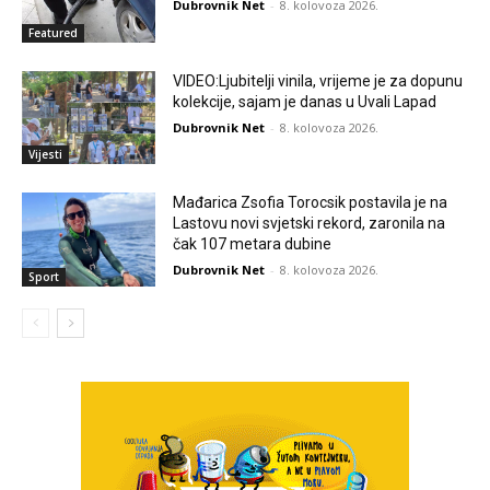
Dubrovnik Net
-
8. kolovoza 2026.
Featured
VIDEO:Ljubitelji vinila, vrijeme je za dopunu
kolekcije, sajam je danas u Uvali Lapad
Dubrovnik Net
-
8. kolovoza 2026.
Vijesti
Mađarica Zsofia Torocsik postavila je na
Lastovu novi svjetski rekord, zaronila na
čak 107 metara dubine
Dubrovnik Net
-
8. kolovoza 2026.
Sport