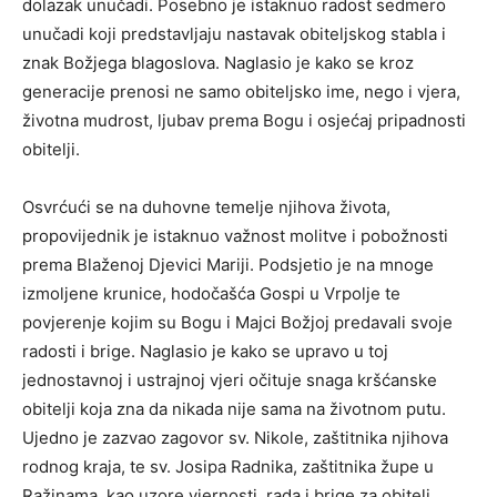
dolazak unučadi. Posebno je istaknuo radost sedmero
unučadi koji predstavljaju nastavak obiteljskog stabla i
znak Božjega blagoslova. Naglasio je kako se kroz
generacije prenosi ne samo obiteljsko ime, nego i vjera,
životna mudrost, ljubav prema Bogu i osjećaj pripadnosti
obitelji.
Osvrćući se na duhovne temelje njihova života,
propovijednik je istaknuo važnost molitve i pobožnosti
prema Blaženoj Djevici Mariji. Podsjetio je na mnoge
izmoljene krunice, hodočašća Gospi u Vrpolje te
povjerenje kojim su Bogu i Majci Božjoj predavali svoje
radosti i brige. Naglasio je kako se upravo u toj
jednostavnoj i ustrajnoj vjeri očituje snaga kršćanske
obitelji koja zna da nikada nije sama na životnom putu.
Ujedno je zazvao zagovor sv. Nikole, zaštitnika njihova
rodnog kraja, te sv. Josipa Radnika, zaštitnika župe u
Ražinama, kao uzore vjernosti, rada i brige za obitelj.