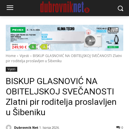
Home
Vijesti
BISKUP GLASNOVIĆ NA OBITELJSKOJ SVEČANOSTI Zlatni
pir roditelja proslavljen u Šibeniku
Vijesti
BISKUP GLASNOVIĆ NA
OBITELJSKOJ SVEČANOSTI
Zlatni pir roditelja proslavljen
u Šibeniku
Dubrovnik Net
1. lipnja 2026.
0