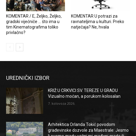
KOMENTAR / E, Željko, Željko,
KOMENTAR U potrazi za
gradski vijećniče … što ima u
ravnateljima u kulturi. Preko
tim Kinematografima toliko
natječaja? Ne, hvala
privlačno?
UREDNIČKI IZBOR
KRIŽ U CRKVICI SV. TEREZE U GRADU
Vizualno moćan, a porukom kolosalan
7. kolovoza 2026.
Arhitektica Orlanda Tokić povodom
građevinske dozvole za Maestrale: Jesmo