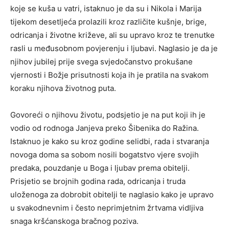
koje se kuša u vatri, istaknuo je da su i Nikola i Marija
tijekom desetljeća prolazili kroz različite kušnje, brige,
odricanja i životne križeve, ali su upravo kroz te trenutke
rasli u međusobnom povjerenju i ljubavi. Naglasio je da je
njihov jubilej prije svega svjedočanstvo prokušane
vjernosti i Božje prisutnosti koja ih je pratila na svakom
koraku njihova životnog puta.
Govoreći o njihovu životu, podsjetio je na put koji ih je
vodio od rodnoga Janjeva preko Šibenika do Ražina.
Istaknuo je kako su kroz godine selidbi, rada i stvaranja
novoga doma sa sobom nosili bogatstvo vjere svojih
predaka, pouzdanje u Boga i ljubav prema obitelji.
Prisjetio se brojnih godina rada, odricanja i truda
uloženoga za dobrobit obitelji te naglasio kako je upravo
u svakodnevnim i često neprimjetnim žrtvama vidljiva
snaga kršćanskoga bračnog poziva.