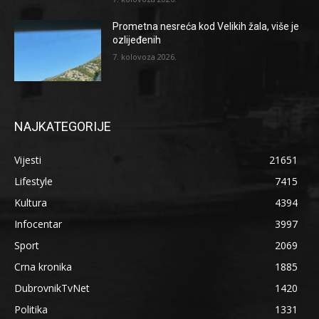
Prometna nesreća kod Velikih žala, više je
ozlijeđenih
7. kolovoza 2026.
NAJKATEGORIJE
Vijesti
21651
Lifestyle
7415
Kultura
4394
Infocentar
3997
Sport
2069
Crna kronika
1885
DubrovnikTvNet
1420
Politika
1331