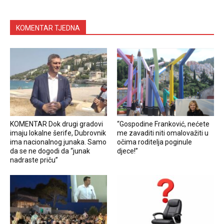
KOMENTAR TJEDNA
KOMENTAR Dok drugi gradovi
“Gospodine Franković, nećete
imaju lokalne šerife, Dubrovnik
me zavaditi niti omalovažiti u
ima nacionalnog junaka. Samo
očima roditelja poginule
da se ne dogodi da “junak
djece!”
nadraste priču”