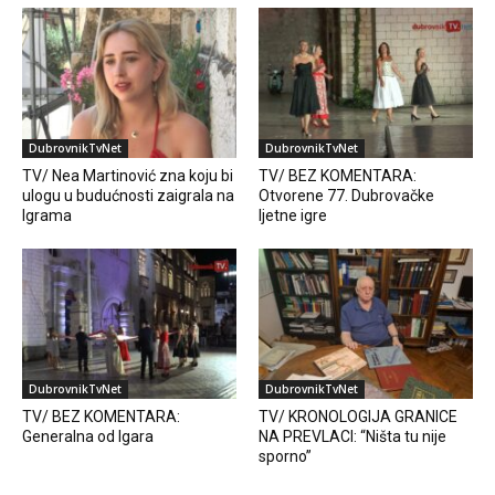
DubrovnikTvNet
DubrovnikTvNet
TV/ Nea Martinović zna koju bi
TV/ BEZ KOMENTARA:
ulogu u budućnosti zaigrala na
Otvorene 77. Dubrovačke
Igrama
ljetne igre
DubrovnikTvNet
DubrovnikTvNet
TV/ BEZ KOMENTARA:
TV/ KRONOLOGIJA GRANICE
Generalna od Igara
NA PREVLACI: “Ništa tu nije
sporno”