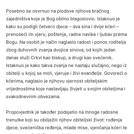
Posebno se osvrnuo na plodove njihova bračnog
zajedništva koje je Bog obilno blagoslovio. Istaknuo je
kako su podigli četvero djece – dva sina i dvije kćeri –
prenoseći im vjeru, poštenje, radne navike i ljubav prema
Bogu. Na osobit je način naglasio radost i ponos roditelja
zbog duhovnih zvanja dvojice sinova, od kojih jedan
danas služi Crkvi kao biskup, a drugi kao svećenik.
Istaknuo je kako takva zvanja ne nastaju slučajno, nego iz
obitelji u kojoj se moli, vjeruje i živi evanđelje. Govoreći o
kćerima, naglasio je njihovu vjernost obiteljskim
vrijednostima koje nastavljaju živjeti u svojim obiteljima i
svakodnevnim obvezama.
Propovjednik je također podsjetio na mnoge radosne
trenutke koji su obilježili njihov obiteljski život: rođenja
djece, svećenička ređenja, mlade mise, vjenčanja kćeri te