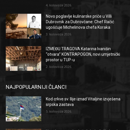
4. kolovoza 2026.
Novo poglavlje kulinarske priče u Villi
Dubrovnik za Dubrovčane: Chef Račić
ugošćuje Michelinova chefa Koraka
3. kolovoza 2026.
IZMEĐU TRAGOVA Katarina Ivanišin
“otvara” KONTRAPOGON, novi umjetnički
prostor u TUP-u
2. kolovoza 2026.
NAJPOPULARNIJI ČLANCI
Kod crkve sv. Ilije iznad Vitaljine izvješena
srpska zastava
5. kolovoza 2026.