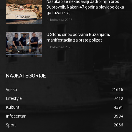
Nasukao se nekadašnji Jadrolinijin brod
Dubrovnik. Nakon 47 godina plovidbe čeka
ga tužan kraj
4. kolovoza 2026.
U Stonu sinoć održana Buzarijada,
manifestacija za prste polizat
5. kolovoza 2026.
NAJKATEGORIJE
Vijesti
21616
Lifestyle
7412
Kultura
4391
Infocentar
3994
Sport
2066