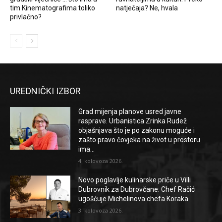
tim Kinematografima toliko
natječaja? Ne, hvala
privlačno?
UREDNIČKI IZBOR
Grad mijenja planove usred javne
rasprave. Urbanistica Zrinka Rudež
objašnjava što je po zakonu moguće i
zašto pravo čovjeka na život u prostoru
ima...
4. kolovoza 2026.
Novo poglavlje kulinarske priče u Villi
Dubrovnik za Dubrovčane: Chef Račić
ugošćuje Michelinova chefa Koraka
3. kolovoza 2026.