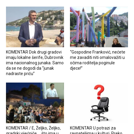
KOMENTAR Dok drugi gradovi
“Gospodine Franković, nećete
imaju lokalne šerife, Dubrovnik
me zavaditi niti omalovažiti u
ima nacionalnog junaka. Samo
očima roditelja poginule
da se ne dogodi da “junak
djece!”
nadraste priču”
KOMENTAR / E, Željko, Željko,
KOMENTAR U potrazi za
gradski vijećniče … što ima u
ravnateljima u kulturi. Preko