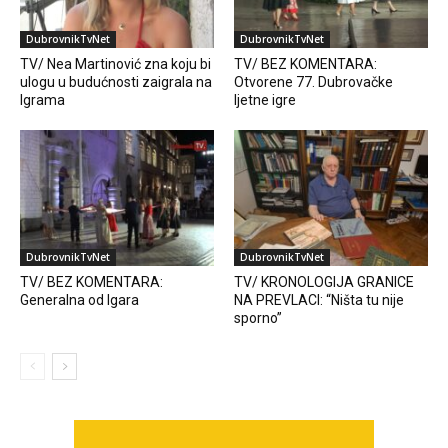
DubrovnikTvNet
DubrovnikTvNet
TV/ Nea Martinović zna koju bi
TV/ BEZ KOMENTARA:
ulogu u budućnosti zaigrala na
Otvorene 77. Dubrovačke
Igrama
ljetne igre
DubrovnikTvNet
DubrovnikTvNet
TV/ BEZ KOMENTARA:
TV/ KRONOLOGIJA GRANICE
Generalna od Igara
NA PREVLACI: “Ništa tu nije
sporno”