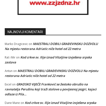
NAJNOVIJI KOMENTARI
MAESTRALI DOBILI GRAĐEVINSKU DOZVOLU
Marko Dragicevic
on
Na mjestu restorana Adriatic niče hotel od 22 metra
Kod crkve sv. Ilije iznad Vitaljine izvješena srpska
Rat i Mir
on
zastava
MAESTRALI DOBILI GRAĐEVINSKU DOZVOLU Na mjestu
Antun
on
restorana Adriatic niče hotel od 22 metra
GRADSKO VIJEĆE Franković se žestoko obrušio na
Excel
on
ravnatelja Perušinu koji traži stolove u povijesnoj jezgri, kajaci
odlaze iz Pila…
Kod crkve sv. Ilije iznad Vitaljine izvješena srpska
Dane Mane
on