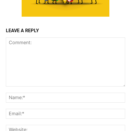
LEAVE A REPLY
Comment:
Na
Ema
Web