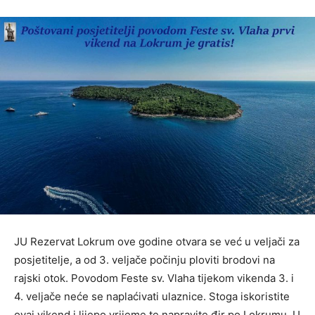
JU Rezervat Lokrum ove godine otvara se već u veljači za
posjetitelje, a od 3. veljače počinju ploviti brodovi na
rajski otok. Povodom Feste sv. Vlaha tijekom vikenda 3. i
4. veljače neće se naplaćivati ulaznice. Stoga iskoristite
ovaj vikend i lijepo vrijeme te napravite đir po Lokrumu. U