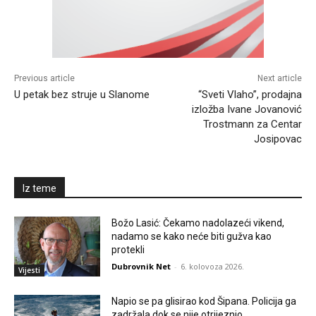
Previous article
Next article
U petak bez struje u Slanome
“Sveti Vlaho”, prodajna
izložba Ivane Jovanović
Trostmann za Centar
Josipovac
Iz teme
Božo Lasić: Čekamo nadolazeći vikend,
nadamo se kako neće biti gužva kao
protekli
Dubrovnik Net
-
6. kolovoza 2026.
Vijesti
Napio se pa glisirao kod Šipana. Policija ga
zadržala dok se nije otrijeznio