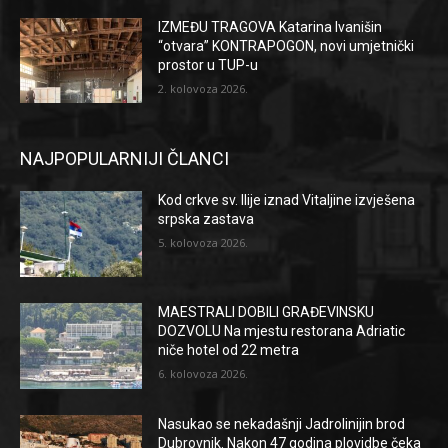
IZMEĐU TRAGOVA Katarina Ivanišin
“otvara” KONTRAPOGON, novi umjetnički
prostor u TUP-u
2. kolovoza 2026.
NAJPOPULARNIJI ČLANCI
Kod crkve sv. Ilije iznad Vitaljine izvješena
srpska zastava
5. kolovoza 2026.
MAESTRALI DOBILI GRAĐEVINSKU
DOZVOLU Na mjestu restorana Adriatic
niče hotel od 22 metra
6. kolovoza 2026.
Nasukao se nekadašnji Jadrolinijin brod
Dubrovnik. Nakon 47 godina plovidbe čeka