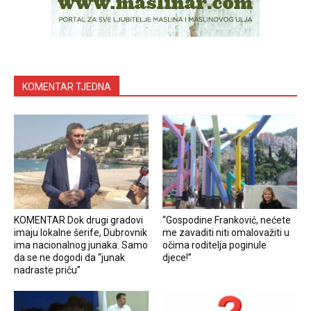
KOMENTAR TJEDNA
KOMENTAR Dok drugi gradovi
“Gospodine Franković, nećete
imaju lokalne šerife, Dubrovnik
me zavaditi niti omalovažiti u
ima nacionalnog junaka. Samo
očima roditelja poginule
da se ne dogodi da “junak
djece!”
nadraste priču”