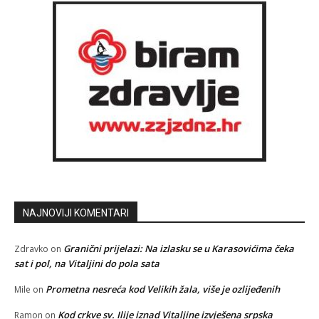
NAJNOVIJI KOMENTARI
Granični prijelazi: Na izlasku se u Karasovićima čeka
Zdravko
on
sat i pol, na Vitaljini do pola sata
Prometna nesreća kod Velikih žala, više je ozlijeđenih
Mile
on
Kod crkve sv. Ilije iznad Vitaljine izvješena srpska
Ramon
on