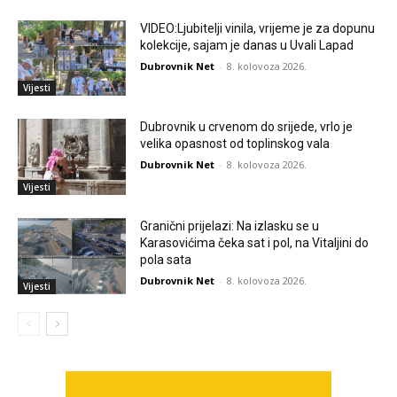
VIDEO:Ljubitelji vinila, vrijeme je za dopunu
kolekcije, sajam je danas u Uvali Lapad
Dubrovnik Net
-
8. kolovoza 2026.
Vijesti
Dubrovnik u crvenom do srijede, vrlo je
velika opasnost od toplinskog vala
Dubrovnik Net
-
8. kolovoza 2026.
Vijesti
Granični prijelazi: Na izlasku se u
Karasovićima čeka sat i pol, na Vitaljini do
pola sata
Dubrovnik Net
-
8. kolovoza 2026.
Vijesti