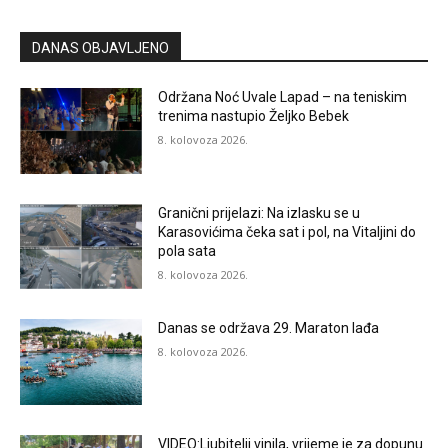
DANAS OBJAVLJENO
Održana Noć Uvale Lapad – na teniskim
trenima nastupio Željko Bebek
8. kolovoza 2026.
Granični prijelazi: Na izlasku se u
Karasovićima čeka sat i pol, na Vitaljini do
pola sata
8. kolovoza 2026.
Danas se održava 29. Maraton lađa
8. kolovoza 2026.
VIDEO:Ljubitelji vinila, vrijeme je za dopunu