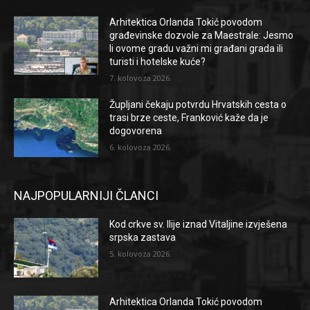
Arhitektica Orlanda Tokić povodom
građevinske dozvole za Maestrale: Jesmo
li ovome gradu važni mi građani grada ili
turisti i hotelske kuće?
7. kolovoza 2026.
Župljani čekaju potvrdu Hrvatskih cesta o
trasi brze ceste, Franković kaže da je
dogovorena
6. kolovoza 2026.
NAJPOPULARNIJI ČLANCI
Kod crkve sv. Ilije iznad Vitaljine izvješena
srpska zastava
5. kolovoza 2026.
Arhitektica Orlanda Tokić povodom