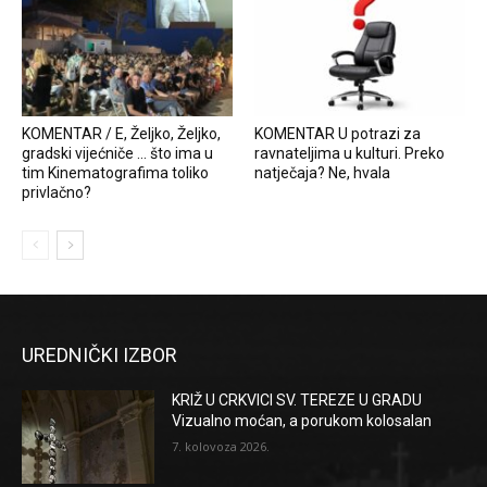
KOMENTAR / E, Željko, Željko,
KOMENTAR U potrazi za
gradski vijećniče … što ima u
ravnateljima u kulturi. Preko
tim Kinematografima toliko
natječaja? Ne, hvala
privlačno?
UREDNIČKI IZBOR
KRIŽ U CRKVICI SV. TEREZE U GRADU
Vizualno moćan, a porukom kolosalan
7. kolovoza 2026.