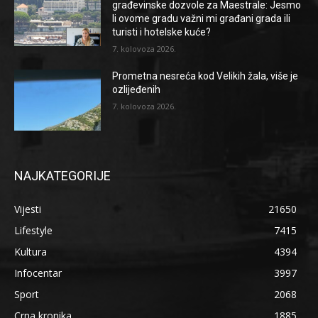
građevinske dozvole za Maestrale: Jesmo
li ovome gradu važni mi građani grada ili
turisti i hotelske kuće?
7. kolovoza 2026.
Prometna nesreća kod Velikih žala, više je
ozlijeđenih
7. kolovoza 2026.
NAJKATEGORIJE
Vijesti
21650
Lifestyle
7415
Kultura
4394
Infocentar
3997
Sport
2068
Crna kronika
1885