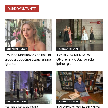
DUBROVNKTV.NET
DubrovnikTvNet
DubrovnikTvNet
TV/ Nea Martinović zna koju bi
TV/ BEZ KOMENTARA:
ulogu u budućnosti zaigrala na
Otvorene 77. Dubrovačke
Igrama
ljetne igre
DubrovnikTvNet
DubrovnikTvNet
TV/ BEZ KOMENTARA:
TV/ KRONOLOGIJA GRANICE