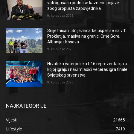
vatrogasaca podnose kaznene prijave
zbog propusta zapovjednika
9. kolovoza 2026.
Sniježničari i Sniježničarke uspeli se na vrh
Prokletija, masiva na granici Crne Gore,
Albanije i Kosova
9. kolovoza 2026.
Hrvatska vaterpolska U16 reprezentacija u
kojoj igraju i naši mladići večeras igra finale
Svjetskog prvenstva
9. kolovoza 2026.
NAJKATEGORIJE
Vijesti
21665
Lifestyle
7419