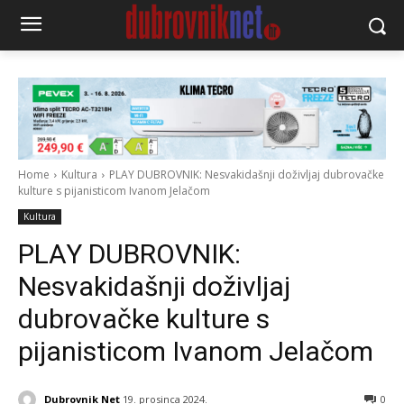
Home
Kultura
PLAY DUBROVNIK: Nesvakidašnji doživljaj dubrovačke
kulture s pijanisticom Ivanom Jelačom
Kultura
PLAY DUBROVNIK:
Nesvakidašnji doživljaj
dubrovačke kulture s
pijanisticom Ivanom Jelačom
Dubrovnik Net
19. prosinca 2024.
0