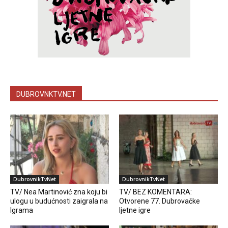
DUBROVNKTV.NET
DubrovnikTvNet
DubrovnikTvNet
TV/ Nea Martinović zna koju bi
TV/ BEZ KOMENTARA:
ulogu u budućnosti zaigrala na
Otvorene 77. Dubrovačke
Igrama
ljetne igre