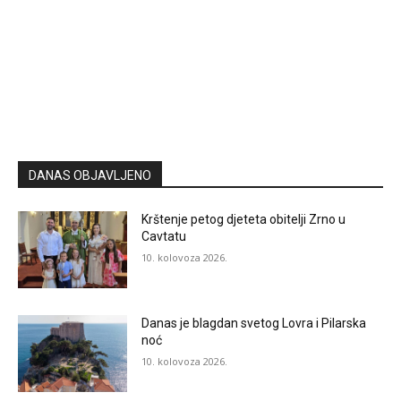
DANAS OBJAVLJENO
Krštenje petog djeteta obitelji Zrno u
Cavtatu
10. kolovoza 2026.
Danas je blagdan svetog Lovra i Pilarska
noć
10. kolovoza 2026.