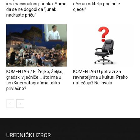
ima nacionalnog junaka. Samo
očima roditelja poginule
da se ne dogodi da “junak
djece!”
nadraste priču”
KOMENTAR / E, Željko, Željko,
KOMENTAR U potrazi za
gradski vijećniče … što ima u
ravnateljima u kulturi. Preko
tim Kinematografima toliko
natječaja? Ne, hvala
privlačno?
UREDNIČKI IZBOR