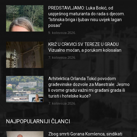
PREDSTAVLJAMO: Luka Bokić, od
uspješnog maturanta do rada s djecom.
“Istinska briga i ljubav nisu uvijek lagan
posao“
9. kolovoza 2026.
KRIŽ U CRKVICI SV. TEREZE U GRADU
Vizualno moćan, a porukom kolosalan
7. kolovoza 2026.
Arhitektica Orlanda Tokić povodom
građevinske dozvole za Maestrale: Jesmo
li ovome gradu važni mi građani grada ili
turisti i hotelske kuće?
7. kolovoza 2026.
NAJPOPULARNIJI ČLANCI
Zbog smrti Gorana Komlenca, sindikati