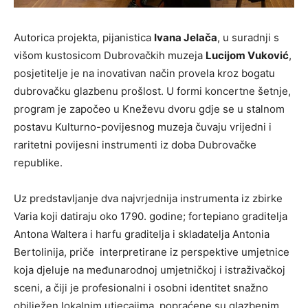
Autorica projekta, pijanistica
Ivana Jelača
, u suradnji s
višom kustosicom Dubrovačkih muzeja
Lucijom Vuković
,
posjetitelje je na inovativan način provela kroz bogatu
dubrovačku glazbenu prošlost. U formi koncertne šetnje,
program je započeo u Kneževu dvoru gdje se u stalnom
postavu Kulturno-povijesnog muzeja čuvaju vrijedni i
raritetni povijesni instrumenti iz doba Dubrovačke
republike.
Uz predstavljanje dva najvrjednija instrumenta iz zbirke
Varia koji datiraju oko 1790. godine; fortepiano graditelja
Antona Waltera i harfu graditelja i skladatelja Antonia
Bertolinija, priče interpretirane iz perspektive umjetnice
koja djeluje na međunarodnoj umjetničkoj i istraživačkoj
sceni, a čiji je profesionalni i osobni identitet snažno
obilježen lokalnim utjecajima, popraćene su glazbenim