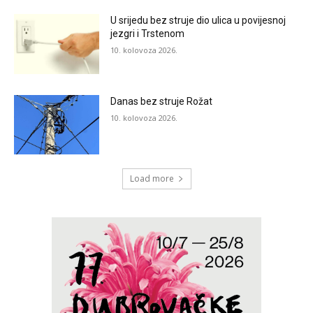
U srijedu bez struje dio ulica u povijesnoj
jezgri i Trstenom
10. kolovoza 2026.
Danas bez struje Rožat
10. kolovoza 2026.
Load more