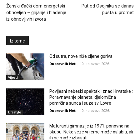
Ženski đački dom energetski
Put od Osojnika se danas
obnovljen – grijanje i hlađenje
pušta u promet
iz obnovljivih izvora
Iz teme
Od sutra, nove niže cijene goriva
Dubrovnik Net
-
10. kolovoza 2026.
Vijesti
Povijesni nebeski spektakl iznad Hrvatske :
Poravnavanje planeta, djelomična
pomrčina sunca i suze sv. Lovre
Dubrovnik Net
-
10. kolovoza 2026.
Lifestyle
Maturanti gimnazije iz 1971. ponovno na
okupu: Neke veze vrijeme može oslabiti, ali
ih ne može izbrisati