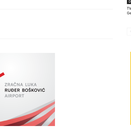
D
T
Ge