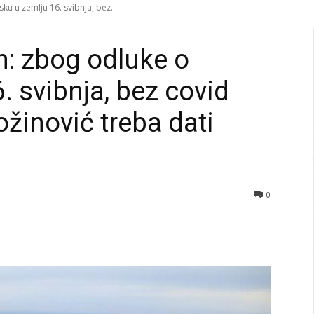
ku u zemlju 16. svibnja, bez...
n: zbog odluke o
. svibnja, bez covid
Božinović treba dati
0