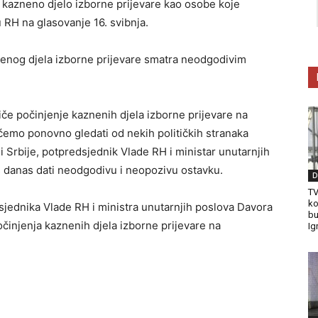
i kazneno djelo izborne prijevare kao osobe koje
 RH na glasovanje 16. svibnja.
nenog djela izborne prijevare smatra neodgodivim
e počinjenje kaznenih djela izborne prijevare na
ćemo ponovno gledati od nekih političkih stranaka
 Srbije, potpredsjednik Vlade RH i ministar unutarnjih
š danas dati neodgodivu i neopozivu ostavku.
D
TV
ko
sjednika Vlade RH i ministra unutarnjih poslova Davora
bu
činjenja kaznenih djela izborne prijevare na
Ig