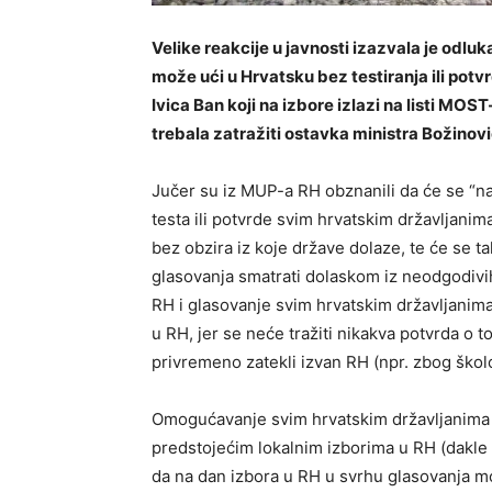
Velike reakcije u javnosti izazvala je odluk
može ući u Hrvatsku bez testiranja ili potvr
Ivica Ban koji na izbore izlazi na listi MOS
trebala zatražiti ostavka ministra Božinov
Jučer su iz MUP-a RH obznanili da će se “n
testa ili potvrde svim hrvatskim državljani
bez obzira iz koje države dolaze, te će se t
glasovanja smatrati dolaskom iz neodgodivih
RH i glasovanje svim hrvatskim državljanima k
u RH, jer se neće tražiti nikakva potvrda o 
privremeno zatekli izvan RH (npr. zbog ško
Omogućavanje svim hrvatskim državljanima i
predstojećim lokalnim izborima u RH (dakle s
da na dan izbora u RH u svrhu glasovanja mo