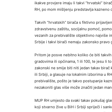
ikakve provjere imaju li takvi “hrvatski” birač
RH, po mom mišljenju predstavlja kazneno dj
Takvih “hrvatskih” birača s fiktivno prijavlj
zdravstvenu zaštitu, socijalnu pomoć, pomo
vezanih za prebivalište objektivno najviše i
Srbije i takvi birači nemaju zakonsko pravo
Pritom je posve nebitno koliko će biti takvi
gradovima ili općinama, 1 ili 100, te jesu li
zakonski ne smije biti niti jedan takav birač 
ili Srbiji, a glasuje na lokalnim izborima u R
prebivalište, pošto je takvo postupanje kazn
nezakoniti glas više može značiti jedan man
MUP RH umjesto da svaki takav pokušaj glas
koji stvarno žive u BiH i Srbiji spriječi i san