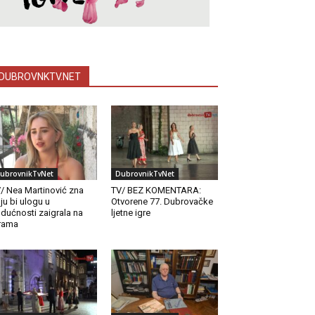
DUBROVNKTV.NET
ubrovnikTvNet
DubrovnikTvNet
/ Nea Martinović zna
TV/ BEZ KOMENTARA:
ju bi ulogu u
Otvorene 77. Dubrovačke
dućnosti zaigrala na
ljetne igre
rama