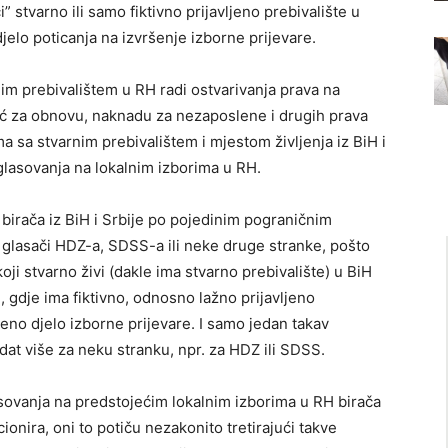
i” stvarno ili samo fiktivno prijavljeno prebivalište u
elo poticanja na izvršenje izborne prijevare.
enim prebivalištem u RH radi ostvarivanja prava na
ć za obnovu, naknadu za nezaposlene i drugih prava
ma sa stvarnim prebivalištem i mjestom življenja iz BiH i
 glasovanja na lokalnim izborima u RH.
h birača iz BiH i Srbije po pojedinim pograničnim
 to glasači HDZ-a, SDSS-a ili neke druge stranke, pošto
koji stvarno živi (dakle ima stvarno prebivalište) u BiH
H, gdje ima fiktivno, odnosno lažno prijavljeno
eno djelo izborne prijevare. I samo jedan takav
dat više za neku stranku, npr. za HDZ ili SDSS.
ovanja na predstojećim lokalnim izborima u RH birača
kcionira, oni to potiču nezakonito tretirajući takve