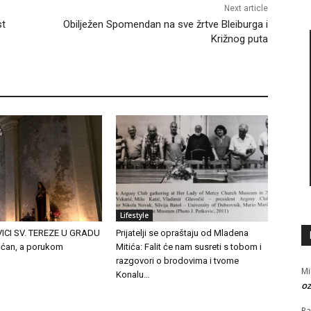
Next article
st
Obilježen Spomendan na sve žrtve Bleiburga i
Križnog puta
Lifestyle
VICI SV. TEREZE U GRADU
Prijatelji se opraštaju od Mladena
ćan, a porukom
Mitića: Falit će nam susreti s tobom i
razgovori o brodovima i tvome
Mi
Konalu…
oz
R