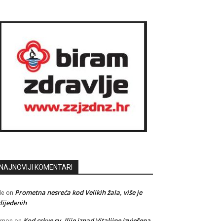
NAJNOVIJI KOMENTARI
Prometna nesreća kod Velikih žala, više je
le
on
lijeđenih
Kod crkve sv. Ilije iznad Vitaljine izvješena
amon
on