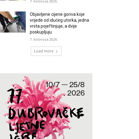
7. kolovoza 2026.
Objavljene cijene goriva koje
vrijede od idućeg utorka; jedna
vrsta pojeftinjuje, a dvije
poskupljuju
7. kolovoza 2026.
Load more