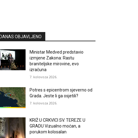
DANAS OBJAVLJENO
Ministar Medved predstavio
izmjene Zakona: Rastu
braniteljske mirovine, evo
izračuna
7. kolovoza 2026.
Potres s epicentrom sjeverno od
Grada. Jeste li ga osjetili?
7. kolovoza 2026.
KRIŽ U CRKVICI SV. TEREZE U
GRADU Vizualno moćan, a
porukom kolosalan