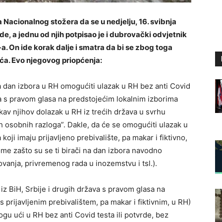
a Nacionalnog stožera da se u nedjelju, 16. svibnja
de, a jednu od njih potpisao je i dubrovački odvjetnik
T-a. On ide korak dalje i smatra da bi se zbog toga
ića. Evo njegovog priopćenja:
a dan izbora u RH omogućiti ulazak u RH bez anti Covid
ma s pravom glasa na predstojećim lokalnim izborima
akav njihov dolazak u RH iz trećih država u svrhu
 osobnih razloga”. Dakle, da će se omogućiti ulazak u
oji imaju prijavljeno prebivalište, pa makar i fiktivno,
tome zašto su se ti birači na dan izbora navodno
lovanja, privremenog rada u inozemstvu i tsl.).
z BiH, Srbije i drugih država s pravom glasa na
 prijavljenim prebivalištem, pa makar i fiktivnim, u RH)
gu ući u RH bez anti Covid testa ili potvrde, bez