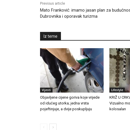
Previous article
Mato Franković: imamo jasan plan za budućno
Dubrovnika i oporavak turizma
Iz teme
Vijesti
Lifestyle
Objavljene cijene goriva koje vrijede
KRIŽ U CRK
od idućeg utorka; jedna vrsta
Vizualno mo
pojeftinjuje, a dvije poskupljuju
kolosalan