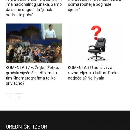
ima nacionalnog junaka. Samo
očima roditelja poginule
da se ne dogodi da “junak
djece!”
nadraste priču”
KOMENTAR / E, Željko, Željko,
KOMENTAR U potrazi za
gradski vijećniče … što ima u
ravnateljima u kulturi. Preko
tim Kinematografima toliko
natječaja? Ne, hvala
privlačno?
UREDNIČKI IZBOR