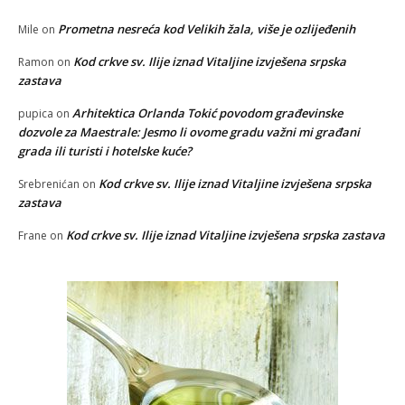
Prometna nesreća kod Velikih žala, više je ozlijeđenih
Mile
on
Kod crkve sv. Ilije iznad Vitaljine izvješena srpska
Ramon
on
zastava
Arhitektica Orlanda Tokić povodom građevinske
pupica
on
dozvole za Maestrale: Jesmo li ovome gradu važni mi građani
grada ili turisti i hotelske kuće?
Kod crkve sv. Ilije iznad Vitaljine izvješena srpska
Srebrenićan
on
zastava
Kod crkve sv. Ilije iznad Vitaljine izvješena srpska zastava
Frane
on