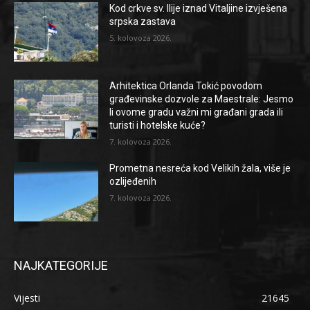
Kod crkve sv. Ilije iznad Vitaljine izvješena
srpska zastava
5. kolovoza 2026.
Arhitektica Orlanda Tokić povodom
građevinske dozvole za Maestrale: Jesmo
li ovome gradu važni mi građani grada ili
turisti i hotelske kuće?
7. kolovoza 2026.
Prometna nesreća kod Velikih žala, više je
ozlijeđenih
7. kolovoza 2026.
NAJKATEGORIJE
Vijesti
21645