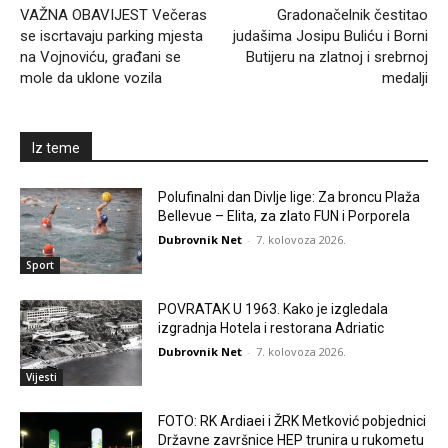
VAŽNA OBAVIJEST Večeras
Gradonačelnik čestitao
se iscrtavaju parking mjesta
judašima Josipu Buliću i Borni
na Vojnoviću, građani se
Butijeru na zlatnoj i srebrnoj
mole da uklone vozila
medalji
Iz teme
Polufinalni dan Divlje lige: Za broncu Plaža
Bellevue – Elita, za zlato FUN i Porporela
Dubrovnik Net
-
7. kolovoza 2026.
Sport
POVRATAK U 1963. Kako je izgledala
izgradnja Hotela i restorana Adriatic
Dubrovnik Net
-
7. kolovoza 2026.
Vijesti
FOTO: RK Ardiaei i ŽRK Metković pobjednici
Državne završnice HEP trunira u rukometu