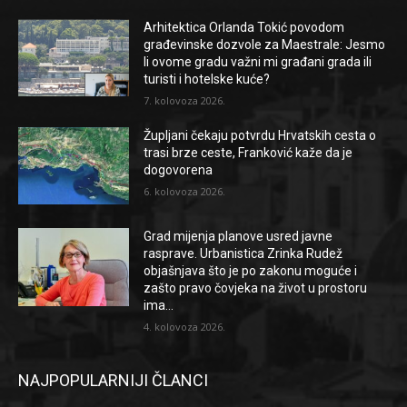
Arhitektica Orlanda Tokić povodom
građevinske dozvole za Maestrale: Jesmo
li ovome gradu važni mi građani grada ili
turisti i hotelske kuće?
7. kolovoza 2026.
Župljani čekaju potvrdu Hrvatskih cesta o
trasi brze ceste, Franković kaže da je
dogovorena
6. kolovoza 2026.
Grad mijenja planove usred javne
rasprave. Urbanistica Zrinka Rudež
objašnjava što je po zakonu moguće i
zašto pravo čovjeka na život u prostoru
ima...
4. kolovoza 2026.
NAJPOPULARNIJI ČLANCI