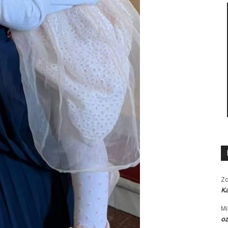
Zd
Ka
Mi
oz