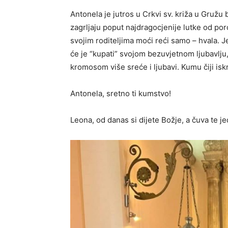
Antonela je jutros u Crkvi sv. križa u Gružu
zagrljaju poput najdragocjenije lutke od po
svojim roditeljima moći reći samo – hvala. J
će je “kupati” svojom bezuvjetnom ljubavlju,
kromosom više sreće i ljubavi. Kumu čiji isk
Antonela, sretno ti kumstvo!
Leona, od danas si dijete Božje, a čuva te 