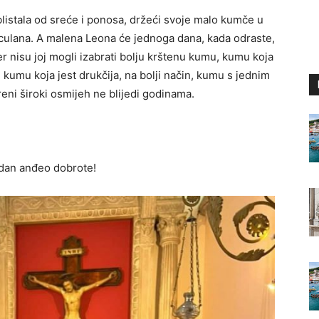
 blistala od sreće i ponosa, držeći svoje malo kumče u
rculana. A malena Leona će jednoga dana, kada odraste,
er nisu joj mogli izabrati bolju krštenu kumu, kumu koja
 kumu koja jest drukčija, na bolji način, kumu s jednim
reni široki osmijeh ne blijedi godinama.
jedan anđeo dobrote!