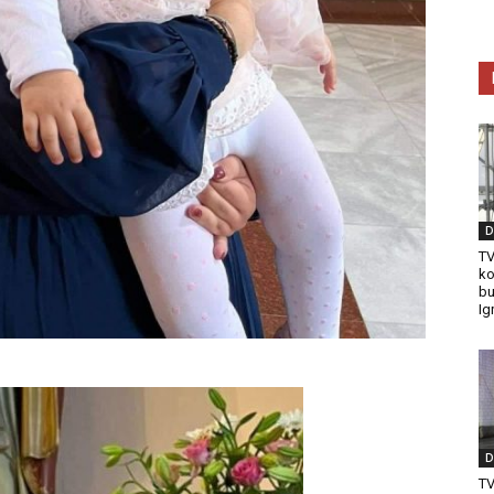
D
TV
ko
bu
Ig
D
T