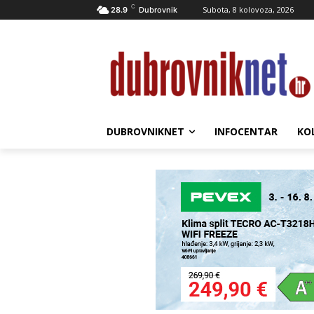
C
Subota, 8 kolovoza, 2026
28.9
Dubrovnik
DUBROVNIKNET
INFOCENTAR
KO