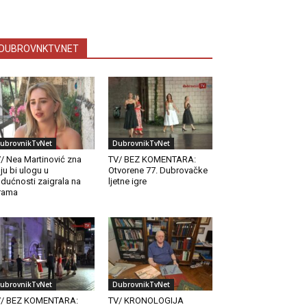
DUBROVNKTV.NET
ubrovnikTvNet
DubrovnikTvNet
/ Nea Martinović zna
TV/ BEZ KOMENTARA:
ju bi ulogu u
Otvorene 77. Dubrovačke
dućnosti zaigrala na
ljetne igre
rama
ubrovnikTvNet
DubrovnikTvNet
V/ BEZ KOMENTARA:
TV/ KRONOLOGIJA