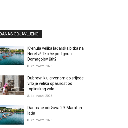
DANAS OBJAVLJENO
Krenula velika lađarska bitka na
Neretvi! Tko će podignuti
Domagojev štit?
8. kolovoza 2026.
Dubrovnik u crvenom do srijede,
vrlo je velika opasnost od
toplinskog vala
8. kolovoza 2026.
Danas se održava 29. Maraton
lađa
8. kolovoza 2026.