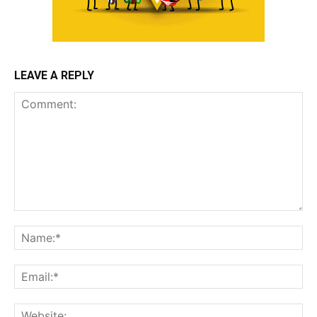
LEAVE A REPLY
Comment:
Na
Ema
Web