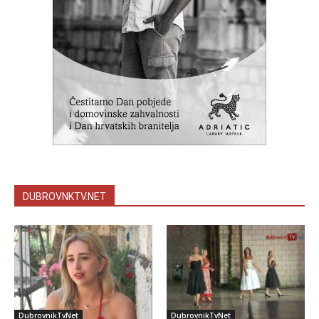
DUBROVNKTV.NET
DubrovnikTvNet
DubrovnikTvNet