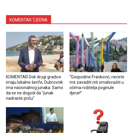
KOMENTAR TJEDNA
KOMENTAR Dok drugi gradovi
“Gospodine Franković, nećete
imaju lokalne šerife, Dubrovnik
me zavaditi niti omalovažiti u
ima nacionalnog junaka. Samo
očima roditelja poginule
da se ne dogodi da “junak
djece!”
nadraste priču”