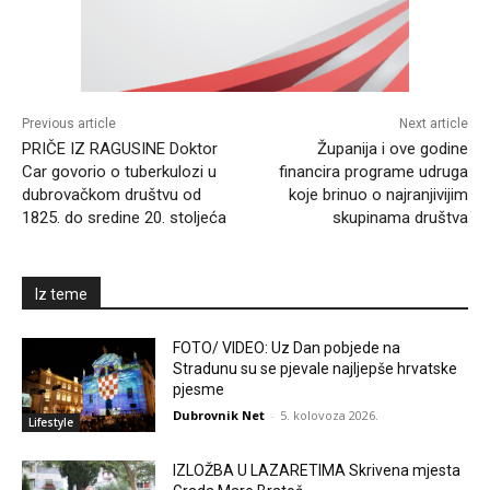
Previous article
Next article
PRIČE IZ RAGUSINE Doktor
Županija i ove godine
Car govorio o tuberkulozi u
financira programe udruga
dubrovačkom društvu od
koje brinuo o najranjivijim
1825. do sredine 20. stoljeća
skupinama društva
Iz teme
FOTO/ VIDEO: Uz Dan pobjede na
Stradunu su se pjevale najljepše hrvatske
pjesme
Dubrovnik Net
-
5. kolovoza 2026.
Lifestyle
IZLOŽBA U LAZARETIMA Skrivena mjesta