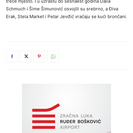
treće mjesto. I u uzrastu do šesnaest godina Dalia
Schmuch i Šime Šimunović osvojili su srebrno, a Điva
Erak, Stela Market i Petar Jevđić vraćaju se kući brončani.