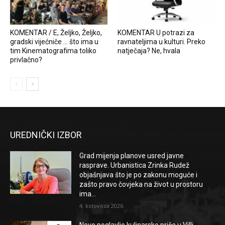
KOMENTAR / E, Željko, Željko,
KOMENTAR U potrazi za
gradski vijećniče … što ima u
ravnateljima u kulturi. Preko
tim Kinematografima toliko
natječaja? Ne, hvala
privlačno?
UREDNIČKI IZBOR
Grad mijenja planove usred javne
rasprave. Urbanistica Zrinka Rudež
objašnjava što je po zakonu moguće i
zašto pravo čovjeka na život u prostoru
ima...
4. kolovoza 2026.
Novo poglavlje kulinarske priče u Villi