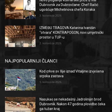
Dubrovnik za Dubrovčane: Chef Račić
ugošćuje Michelinova chefa Koraka
3. kolovoza 2026.
IZMEĐU TRAGOVA Katarina Ivanišin
“otvara” KONTRAPOGON, novi umjetnički
prostor u TUP-u
2. kolovoza 2026.
NAJPOPULARNIJI ČLANCI
Kod crkve sv. Ilije iznad Vitaljine izvješena
srpska zastava
5. kolovoza 2026.
Nasukao se nekadašnji Jadrolinijin brod
Dubrovnik. Nakon 47 godina plovidbe čeka
ga tužan kraj