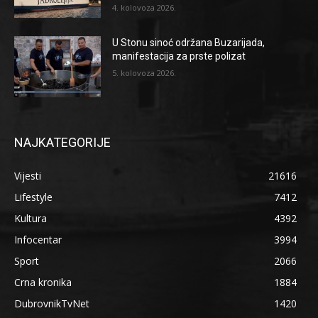
4. kolovoza 2026.
U Stonu sinoć održana Buzarijada,
manifestacija za prste polizat
5. kolovoza 2026.
NAJKATEGORIJE
Vijesti
21616
Lifestyle
7412
Kultura
4392
Infocentar
3994
Sport
2066
Crna kronika
1884
DubrovnikTvNet
1420